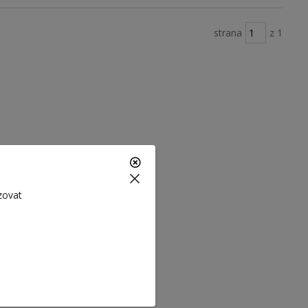
strana
z 1
zovat