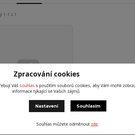
i 1-1 z 1
Zpracování cookies
NLI 21,00R35
řebují Váš
souhlas
s použitím souborů cookies, aby Vám mohli zobra
402PRO(E-4) 204B ** TL
informace týkající se Vašich zájmů.
 889 Kč
Externí 4
9 Kč
bez DPH
Nastavení
Souhlasím
Přidat do košíku
Souhlas můžete odmítnout
zde
.