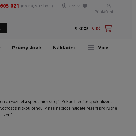
 605 021
(Po-Pá, 9-16 hod.)
CZK
Přihlášení
0
ks
za
0 Kč
t
é
Průmyslové
Nákladní
Více
ních vozidel a speciálních strojů. Pokud hledáte spolehlivou a
tnost s nízkou cenou. V naší nabídce najdete řešení pro různé
sazení.