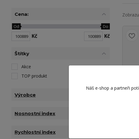
Cena:
Zobrazuj
Od
Do
Kč
Kč
Štítky
Akce
TOP produkt
TIA
Náš e-shop a partneři pot
TUE
Výrobce
100
83 37
Nosnostní index
Rychlostní index