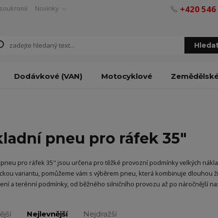
+420 546
soukromí
Novinky
Hleda
Dodávkové (VAN)
Motocyklové
Zemědělsk
ladní pneu pro ráfek 35"
 pneu pro ráfek 35" jsou určena pro těžké provozní podmínky velkých náklad
kou variantu, pomůžeme vám s výběrem pneu, která kombinuje dlouhou živo
ížení a terénní podmínky, od běžného silničního provozu až po náročnější na
ější
Nejlevnější
Nejdražší