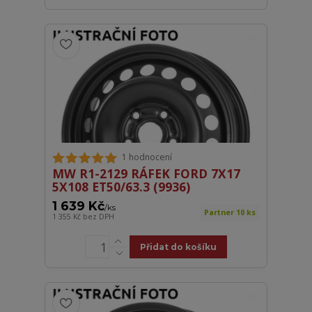
1 hodnocení
MW R1-2129 RÁFEK FORD 7X17
5X108 ET50/63.3 (9936)
1 639 Kč
/
ks
Partner 10 ks
1 355 Kč
bez DPH
Přidat do košíku