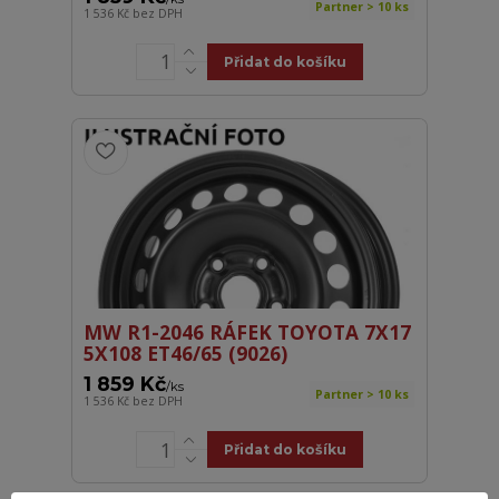
Partner > 10 ks
1 536 Kč
bez DPH
Přidat do košíku
MW R1-2046 RÁFEK TOYOTA 7X17
5X108 ET46/65 (9026)
1 859 Kč
/
ks
Partner > 10 ks
1 536 Kč
bez DPH
Přidat do košíku