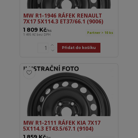
MW R1-1946 RÁFEK RENAULT
7X17 5X114.3 ET37/66.1 (9006)
1 809 Kč
/
ks
Partner > 10 ks
1 495 Kč
bez DPH
Přidat do košíku
MW R1-2111 RÁFEK KIA 7X17
5X114.3 ET43.5/67.1 (9104)
1 859 Kč
/
ks