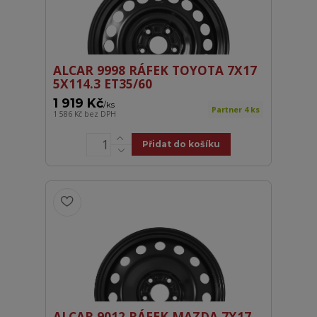
ALCAR 9998 RÁFEK TOYOTA 7X17
5X114.3 ET35/60
1 919 Kč
/
ks
Partner 4 ks
1 586 Kč
bez DPH
Přidat do košíku
ALCAR 9012 RÁFEK MAZDA 7X17