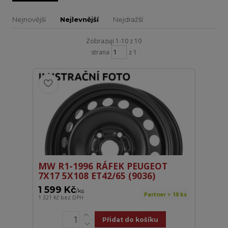
Nejnovější
Nejlevnější
Nejdražší
Zobrazuji 1-10 z 10
strana
z 1
MW R1-1996 RÁFEK PEUGEOT
7X17 5X108 ET42/65 (9036)
1 599 Kč
/
ks
Partner > 10 ks
1 321 Kč
bez DPH
Přidat do košíku