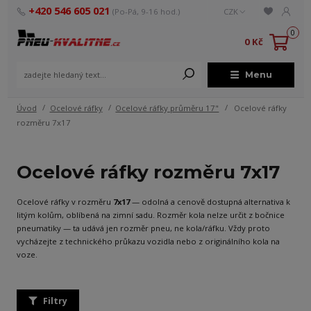
+420 546 605 021
(Po-Pá, 9-16 hod.)
CZK
0
0 Kč
Menu
Úvod
Ocelové ráfky
Ocelové ráfky průměru 17"
Ocelové ráfky
rozměru 7x17
Ocelové ráfky rozměru 7x17
Ocelové ráfky v rozměru
7x17
— odolná a cenově dostupná alternativa k
litým kolům, oblíbená na zimní sadu. Rozměr kola nelze určit z bočnice
pneumatiky — ta udává jen rozměr pneu, ne kola/ráfku. Vždy proto
vycházejte z technického průkazu vozidla nebo z originálního kola na
voze.
Filtry