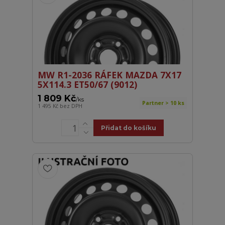
MW R1-2036 RÁFEK MAZDA 7X17
5X114.3 ET50/67 (9012)
1 809 Kč
/
ks
Partner > 10 ks
1 495 Kč
bez DPH
Přidat do košíku