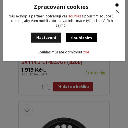
Zpracování cookies
Náš e-shop a partneři potřebují Váš
souhlas
s použitím souborů
cookies, aby Vám mohli zobrazovat informace týkající se Vašich
zájmů.
Nastavení
Souhlasím
Souhlas můžete odmítnout
zde
.
MW R1-2017 RÁFEK KIA 7X17
5X114.3 ET48.5/67 (8266)
1 919 Kč
/
ks
Partner 4 ks
1 586 Kč
bez DPH
Přidat do košíku