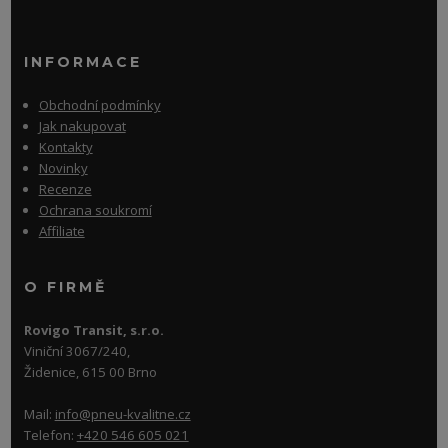
INFORMACE
Obchodní podmínky
Jak nakupovat
Kontakty
Novinky
Recenze
Ochrana soukromí
Affiliate
O FIRMĚ
Rovigo Transit, s.r.o.
Viniční 3067/240,
Židenice, 615 00 Brno
Mail:
info@pneu-kvalitne.cz
Telefon:
+420 546 605 021