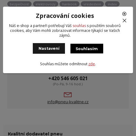
bezpečnost
elektrovozy
hankook
vredestein
index
zátěž
pneumatiky
runflat
terénní
elektromobily
Zpracování cookies
ocenění
van
značení
nosnost
firestone
nokian
Náš e-shop a partneři potřebují Váš
souhlas
s použitím souborů
yokohama
spotřeba
ekologie
pneu
likvidace
defekt
cookies, aby Vám mohli zobrazovat informace týkající se Vašich
skladování
2022
pirelli
nexen
4x4
suv
design
zájmů.
cooper
dodávkové
rychlost
falken
úspora
palivo
Nastavení
Souhlasím
vítěz
kumho
Souhlas můžete odmítnout
zde
.
Potřebujete poradit?
+420 546 605 021
(Po-Pá, 9-16 hod.)
info@pneu-kvalitne.cz
Kvalitní dodavatel pneu