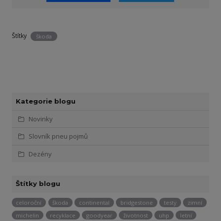
Štítky
škoda
Kategorie blogu
Novinky
Slovník pneu pojmů
Dezény
Štítky blogu
celoroční
škoda
continental
bridgestone
testy
zimní
michelin
recyklace
goodyear
životnost
uhp
letní