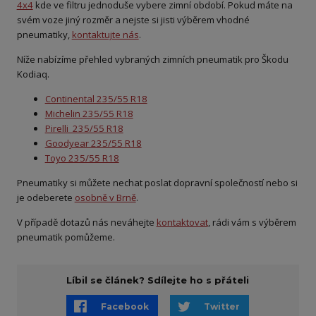
4x4
kde ve filtru jednoduše vybere zimní období. Pokud máte na
svém voze jiný rozměr a nejste si jisti výběrem vhodné
pneumatiky,
kontaktujte nás
.
Níže nabízíme přehled vybraných zimních pneumatik pro Škodu
Kodiaq.
Continental 235/55 R18
Michelin 235/55 R18
Pirelli 235/55 R18
Goodyear 235/55 R18
Toyo 235/55 R18
Pneumatiky si můžete nechat poslat dopravní společností nebo si
je odeberete
osobně v Brně
.
V případě dotazů nás neváhejte
kontaktovat
, rádi vám s výběrem
pneumatik pomůžeme.
Líbil se článek? Sdílejte ho s přáteli
Facebook
Twitter