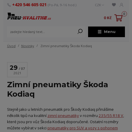
+420 546 605 021
(Po-Pá, 9-16 hod.)
CZK
0
0 Kč
Menu
Úvod
Novinky
Zimní pneumatiky Škoda Kodiaq
29
07
2021
Zimní pneumatiky Škoda
Kodiaq
Stejně jako u letních pneumatik pro Škody Kodiaq přinášíme
několik tipů na kvalitní
zimní pneumatiky
v rozměru
235/55 R18 V
,
které jsou pro vůz Škoda Kodiaq doporučené. Ostatní rozměry
můžete vybírat v sekci
pneumatiky pro SUV a vozy s pohonem