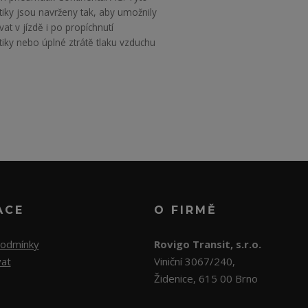
iky jsou navrženy tak, aby umožnily
at v jízdě i po propíchnutí
ky nebo úplné ztrátě tlaku vzduchu
ACE
O FIRMĚ
podmínky
Rovigo Transit, s.r.o.
vat
Viniční 3067/240,
Židenice, 615 00 Brno