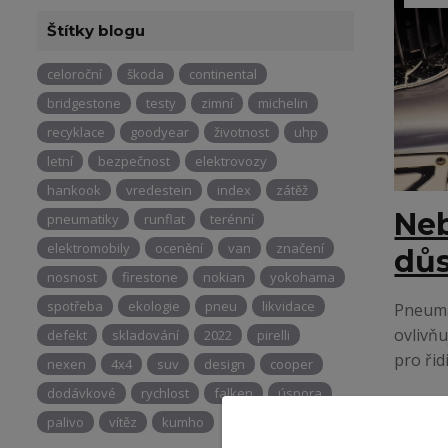
Štítky blogu
celoroční
škoda
continental
bridgestone
testy
zimní
michelin
recyklace
goodyear
životnost
uhp
letní
bezpečnost
elektrovozy
hankook
vredestein
index
zátěž
Neb
pneumatiky
runflat
terénní
elektromobily
ocenění
van
značení
důs
nosnost
firestone
nokian
yokohama
spotřeba
ekologie
pneu
likvidace
Pneumat
ovlivňu
defekt
skladování
2022
pirelli
pro řid
nexen
4x4
suv
design
cooper
dodávkové
rychlost
falken
úspora
palivo
vítěz
kumho