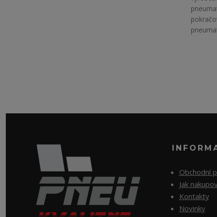
pneumat
pokračov
pneumati
INFORM
Obchodní 
Jak nakupo
Kontakty
Novinky