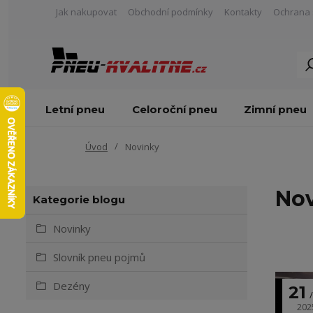
Jak nakupovat
Obchodní podmínky
Kontakty
Ochrana 
Letní pneu
Celoroční pneu
Zimní pneu
Úvod
Novinky
No
Kategorie blogu
Novinky
Slovník pneu pojmů
Dezény
21
202