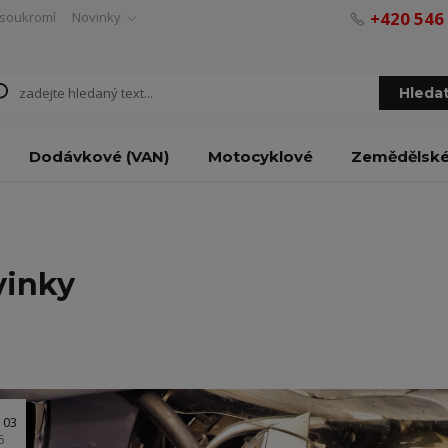
+420 546
soukromí
Novinky
Hleda
Dodávkové (VAN)
Motocyklové
Zemědělsk
vinky
03
5