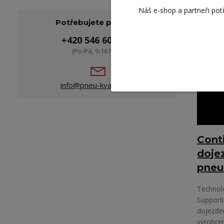
Náš e-shop a partneři pot
01
Potřebujete poradit?
202
+420 546 605 021
(Po-Pá, 9-16 hod.)
info@pneu-kvalitne.cz
Cont
doje
pneu
Technolo
Supporti
dojezde
výrobce