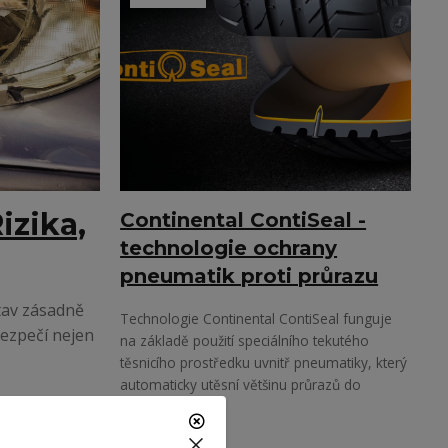
izika,
Continental ContiSeal -
technologie ochrany
pneumatik proti průrazu
stav zásadně
Technologie Continental ContiSeal funguje
bezpečí nejen
na základě použití speciálního tekutého
těsnicího prostředku uvnitř pneumatiky, který
automaticky utěsní většinu průrazů do
velikosti 6 mm