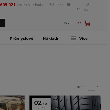
 605 021
(Po-Pá, 9-16 hod.)
CZK
Přihlášení
0
ks
za
0 Kč
t
é
Průmyslové
Nákladní
Více
strana
z 1
02
02
2023