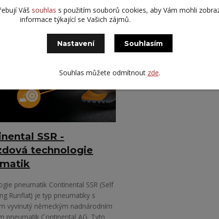
řebují Váš
souhlas
s použitím souborů cookies, aby Vám mohli zobra
02
informace týkající se Vašich zájmů.
3
Nastavení
Souhlasím
Souhlas můžete odmítnout
zde
.
inental SSR -
zdová technologie
matik
gie pneumatik Continental SSR (Self
ng Runflat) je typ pneumatiky s
m vyvinutý německým nadnárodním
m pneumatik Continental AG. Tyto