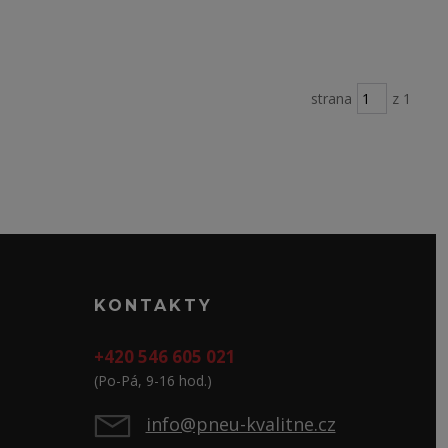
strana
z 1
KONTAKTY
+420 546 605 021
(Po-Pá, 9-16 hod.)
info@pneu-kvalitne.cz