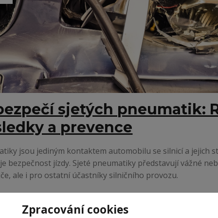
ezpečí sjetých pneumatik: R
ledky a prevence
iky jsou jediným kontaktem automobilu se silnicí a jejich 
je bezpečnost jízdy. Sjeté pneumatiky představují vážné ne
iče, ale i pro ostatní účastníky silničního provozu.
Zpracování cookies