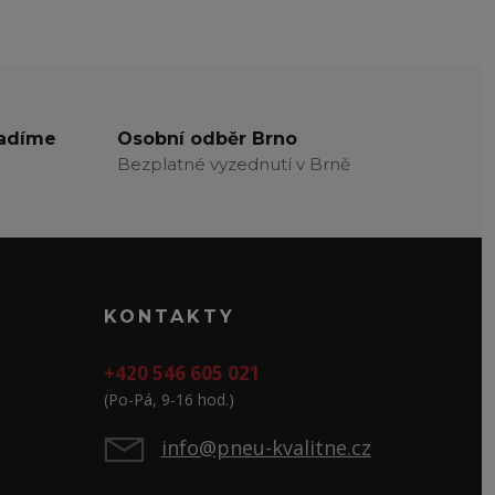
radíme
Osobní odběr Brno
Bezplatné vyzednutí v Brně
KONTAKTY
+420 546 605 021
(Po-Pá, 9-16 hod.)
info@pneu-kvalitne.cz