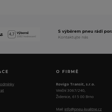
S výběrem pneu rádi po
Kontaktujte nás
ACE
O FIRMĚ
podmínky
Rovigo Transit, s.r.o.
vat
Viniční 3067/240,
Židenice, 615 00 Brno
Mail:
info@pneu-kvalitne.cz