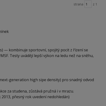
strana
z 1
mínek
 — kombinuje sportovní, spojitý pocit z řízení se
3PMSF. Testy uvádějí lepší výkon na ledu než na sněhu,
next-generation high sipe density) pro snadný odvod
kce za studena, zůstává pružná i v mrazu.
k 2013, přesný rok uvedení nedohledán)