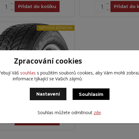
Přidat do košíku
Přidat do 
SVĚTOVÁ JEDNIČKA
Zpracování cookies
řebují Váš
souhlas
s použitím souborů cookies, aby Vám mohli zobra
informace týkající se Vašich zájmů.
dgestone 215/45R20 95V
ZZAK LM-32 XL DOT25
Nastavení
Souhlasím
29 Kč
Partner 8
Kč
bez DPH
Souhlas můžete odmítnout
zde
.
Přidat do košíku