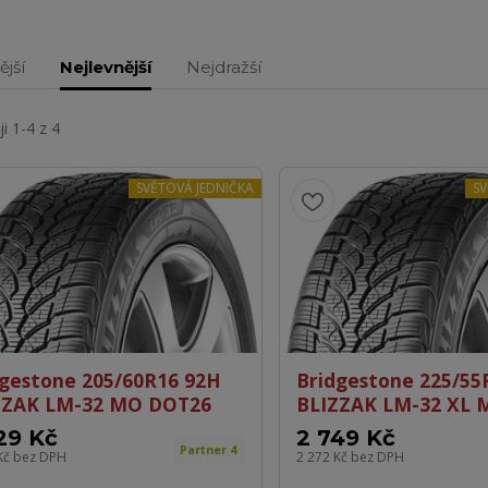
ější
Nejlevnější
Nejdražší
i 1-4 z 4
SVĚTOVÁ JEDNIČKA
SV
dgestone 205/60R16 92H
Bridgestone 225/55
ZZAK LM-32 MO DOT26
BLIZZAK LM-32 XL 
29 Kč
2 749 Kč
Partner 4
Kč
bez DPH
2 272 Kč
bez DPH