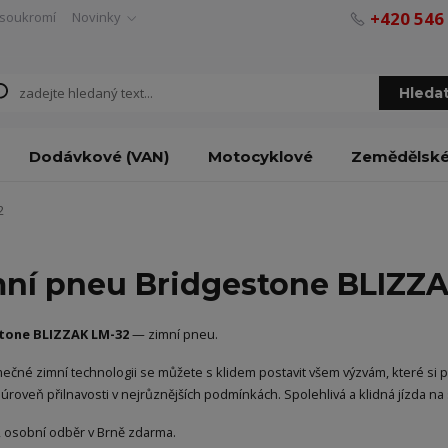
+420 546
soukromí
Novinky
Hleda
Dodávkové (VAN)
Motocyklové
Zemědělsk
2
ní pneu Bridgestone BLIZZ
tone BLIZZAK LM-32
— zimní pneu.
mečné zimní technologii se můžete s klidem postavit všem výzvám, které si p
cí úroveň přilnavosti v nejrůznějších podmínkách. Spolehlivá a klidná jízda
 osobní odběr v Brně zdarma.