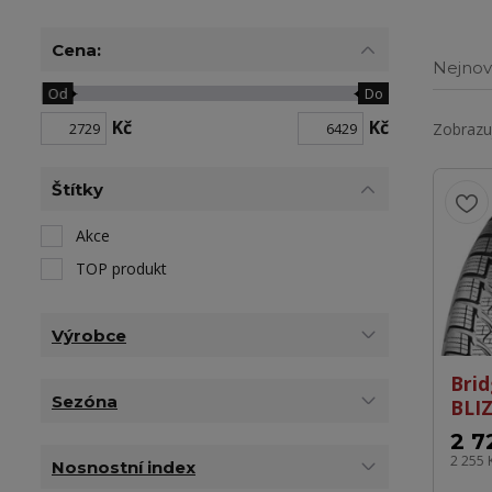
Cena:
Nejnov
Od
Do
Kč
Kč
Zobrazuj
Štítky
Akce
TOP produkt
Výrobce
Bri
Sezóna
BLI
2 7
2 255 
Nosnostní index