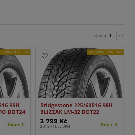
strana
z 1
ĚTOVÁ JEDNIČKA
SVĚTOVÁ JEDNIČKA
R16 99H
Bridgestone 225/60R16 98H
MO DOT24
BLIZZAK LM-32 DOT22
2 799 Kč
Partner 8
Partner 4
2 313 Kč
bez DPH