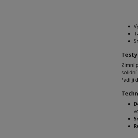
V
T
S
Testy
Zimní 
solidní
řadí j
Techn
D
v
S
R