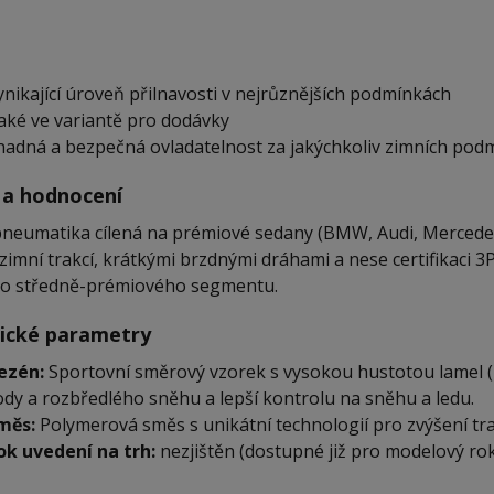
ynikající úroveň přilnavosti v nejrůznějších podmínkách
aké ve variantě pro dodávky
nadná a bezpečná ovladatelnost za jakýchkoliv zimních pod
 a hodnocení
pneumatika cílená na prémiové sedany (BMW, Audi, Mercedes)
 zimní trakcí, krátkými brzdnými dráhami a nese certifikaci 
i do středně-prémiového segmentu.
ické parametry
ezén:
Sportovní směrový vzorek s vysokou hustotou lamel (
ody a rozbředlého sněhu a lepší kontrolu na sněhu a ledu.
měs:
Polymerová směs s unikátní technologií pro zvýšení tra
ok uvedení na trh:
nezjištěn (dostupné již pro modelový ro