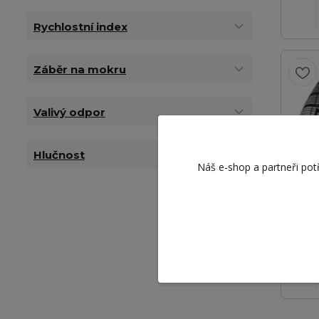
Rychlostní index
Záběr na mokru
Valivý odpor
Hlučnost
Náš e-shop a partneři pot
Bri
BLI
6 4
5 313 