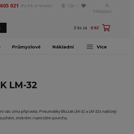
 605 021
(Po-Pá, 9-16 hod.)
CZK
Přihlášení
0
ks
za
0 Kč
t
é
Průmyslové
Nákladní
Více
AK LM-32
ro vás zima připravila. Pneumatiky Blizzak LM-32 a LM-32s nabízejí
 na suchém, mokrém i namrzlém povrchu.