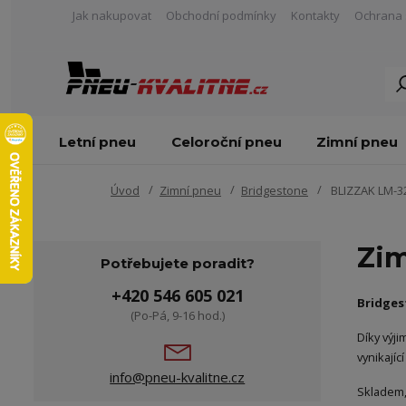
Jak nakupovat
Obchodní podmínky
Kontakty
Ochrana 
Letní pneu
Celoroční pneu
Zimní pneu
Úvod
Zimní pneu
Bridgestone
BLIZZAK LM-3
Zim
Potřebujete poradit?
+420 546 605 021
Bridges
(Po-Pá, 9-16 hod.)
Díky výji
vynikají
info@pneu-kvalitne.cz
Skladem,