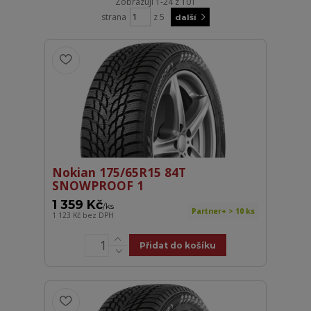
Zobrazuji 1-24 z 101
strana
z 5
další
Nokian 175/65R15 84T
SNOWPROOF 1
1 359 Kč
/
ks
Partner+ > 10 ks
1 123 Kč
bez DPH
Přidat do košíku