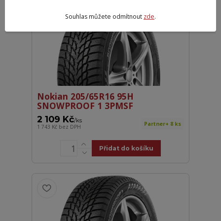
Souhlas můžete odmítnout
zde
.
Nokian 205/65R16 95H
SNOWPROOF 1 3PMSF
2 109 Kč
/
ks
Partner+ 8 ks
1 743 Kč
bez DPH
Přidat do košíku