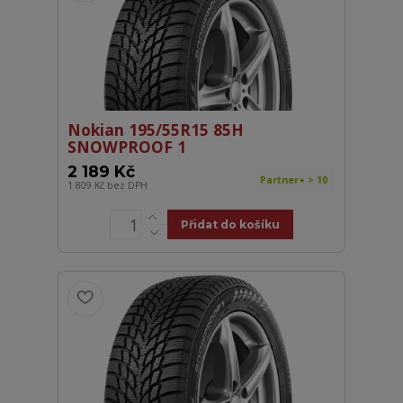
Nokian 195/55R15 85H
SNOWPROOF 1
2 189 Kč
Partner+ > 10
1 809 Kč
bez DPH
Přidat do košíku