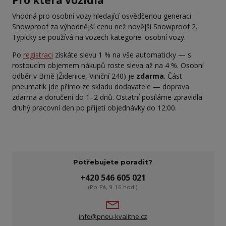
Vhodná pro osobní vozy hledající osvědčenou generaci
Snowproof za výhodnější cenu než novější Snowproof 2.
Typicky se používá na vozech kategorie: osobní vozy.
Po
registraci
získáte slevu 1 % na vše automaticky — s
rostoucím objemem nákupů roste sleva až na 4 %. Osobní
odběr v Brně (Židenice, Viniční 240) je
zdarma
. Část
pneumatik jde přímo ze skladu dodavatele — doprava
zdarma a doručení do 1–2 dnů. Ostatní posíláme zpravidla
druhý pracovní den po přijetí objednávky do 12:00.
Potřebujete poradit?
+420 546 605 021
(Po-Pá, 9-16 hod.)
info@pneu-kvalitne.cz