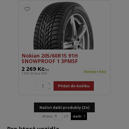
Nokian 205/60R15 91H
SNOWPROOF 1 3PMSF
2 269 Kč
/
ks
Partner+ 8 ks
1 875 Kč
bez DPH
Přidat do košíku
Načíst další produkty (24)
strana
z 5
další
Pro která vozidla