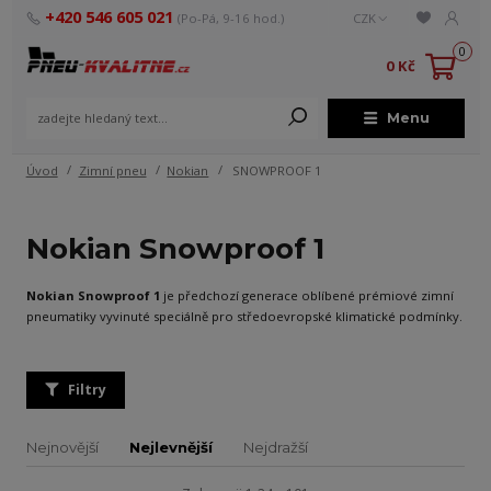
+420 546 605 021
(Po-Pá, 9-16 hod.)
CZK
0
0 Kč
Menu
Úvod
Zimní pneu
Nokian
SNOWPROOF 1
Nokian Snowproof 1
Nokian Snowproof 1
je předchozí generace oblíbené prémiové zimní
pneumatiky vyvinuté speciálně pro středoevropské klimatické podmínky.
Filtry
Nejnovější
Nejlevnější
Nejdražší