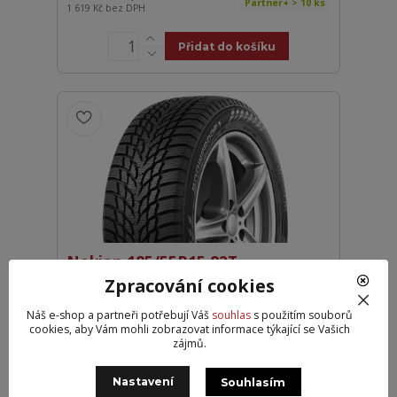
Partner+ > 10 ks
1 619 Kč
bez DPH
Přidat do košíku
Nokian 185/55R15 82T
SNOWPROOF 1 DOT24
Zpracování cookies
2 029 Kč
Partner 10
Náš e-shop a partneři potřebují Váš
souhlas
s použitím souborů
1 677 Kč
bez DPH
cookies, aby Vám mohli zobrazovat informace týkající se Vašich
zájmů.
Přidat do košíku
Nastavení
Souhlasím