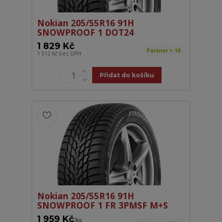
Nokian 205/55R16 91H
SNOWPROOF 1 DOT24
1 829 Kč
Partner > 10
1 512 Kč
bez DPH
Přidat do košíku
Nokian 205/55R16 91H
SNOWPROOF 1 FR 3PMSF M+S
1 959 Kč
/
ks