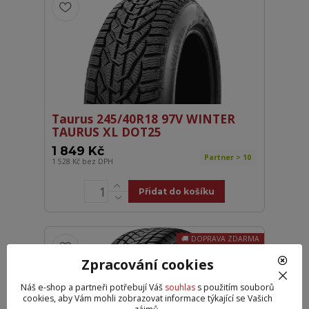
Taurus 245/40R18 97V WINTER
TAURUS XL DOT25
1 849 Kč
Partner > 10
1 528 Kč
bez DPH
Přidat do košíku
DOPRAVA ZDARMA
Zpracování cookies
Náš e-shop a partneři potřebují Váš
souhlas
s použitím souborů
cookies, aby Vám mohli zobrazovat informace týkající se Vašich