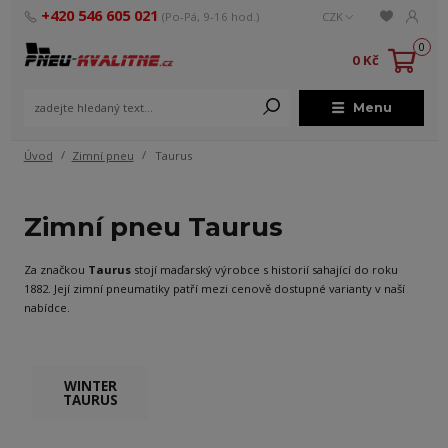
+420 546 605 021
(Po-Pá, 9-16 hod.)
CZK
0
0 Kč
Menu
Úvod
Zimní pneu
Taurus
Zimní pneu Taurus
Za značkou
Taurus
stojí maďarský výrobce s historií sahající do roku
1882. Její zimní pneumatiky patří mezi cenově dostupné varianty v naší
nabídce.
WINTER
TAURUS