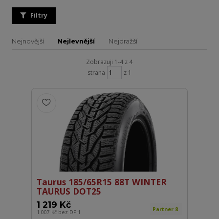
Filtry
Nejnovější
Nejlevnější
Nejdražší
Zobrazuji 1-4 z 4
strana
z 1
Taurus 185/65R15 88T WINTER
TAURUS DOT25
1 219 Kč
Partner 8
1 007 Kč
bez DPH