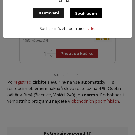
zájmů.
Nastavení
Souhlasím
Taurus 215/60R17 96H WINTER TL
M+S 3PMSF
Souhlas můžete odmítnout
zde
.
2 402 Kč
Externí 8
1 985 Kč
bez DPH
Přidat do košíku
strana
z 1
Po
registraci
získáte slevu 1 % na vše automaticky — s
rostoucím objemem nákupů sleva roste až na 4 %. Osobní
odběr v Brně (Židenice, Viniční 240) je
zdarma
. Podrobnosti
věrnostního programu najdete v
obchodních podmínkách
.
Potřebujete poradit?