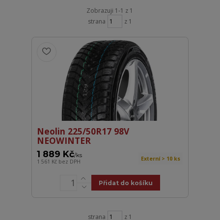
Zobrazuji 1-1 z 1
strana
z 1
Neolin 225/50R17 98V
NEOWINTER
1 889 Kč
/
ks
Externí > 10 ks
1 561 Kč
bez DPH
Přidat do košíku
strana
z 1