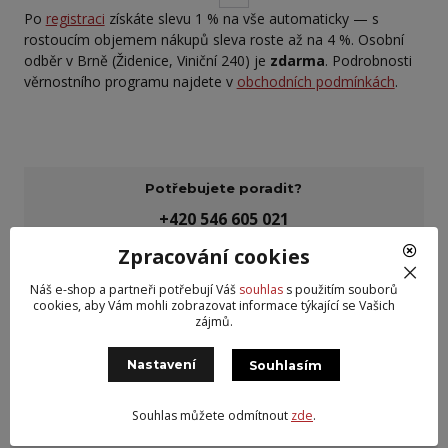
Po
registraci
získáte slevu 1 % na vše automaticky — s
rostoucím objemem nákupů sleva roste až na 4 %. Osobní
odběr v Brně (Židenice, Viniční 240) je
zdarma
. Podrobnosti
věrnostního programu najdete v
obchodních podmínkách
.
Potřebujete poradit?
+420 546 605 021
(Po-Pá, 9-16 hod.)
Zpracování cookies
Náš e-shop a partneři potřebují Váš
souhlas
s použitím souborů
info@pneu-kvalitne.cz
cookies, aby Vám mohli zobrazovat informace týkající se Vašich
zájmů.
Nastavení
Souhlasím
Kvalitní dodavatel pneu
Souhlas můžete odmítnout
zde
.
Tradice od roku 2010