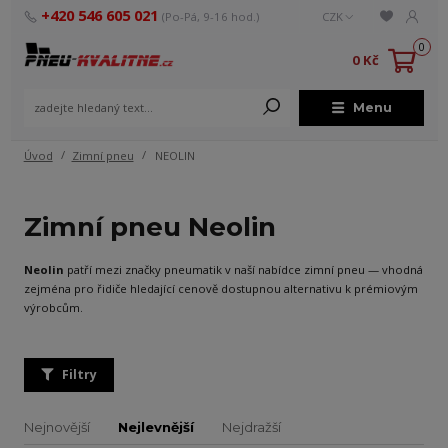
+420 546 605 021
(Po-Pá, 9-16 hod.)
CZK
0
0 Kč
Menu
Úvod
Zimní pneu
NEOLIN
Zimní pneu Neolin
Neolin
patří mezi značky pneumatik v naší nabídce zimní pneu — vhodná
zejména pro řidiče hledající cenově dostupnou alternativu k prémiovým
výrobcům.
Filtry
Nejnovější
Nejlevnější
Nejdražší