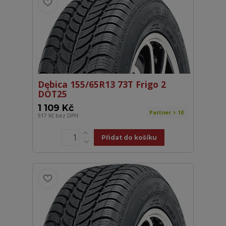
Dębica 155/65R13 73T Frigo 2
DOT25
1 109 Kč
Partner > 10
917 Kč
bez DPH
Přidat do košíku