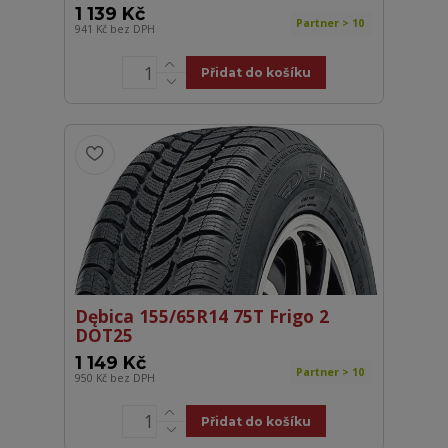
1 139 Kč
Partner > 10
941 Kč
bez DPH
Přidat do košíku
Dębica 155/65R14 75T Frigo 2
DOT25
1 149 Kč
Partner > 10
950 Kč
bez DPH
Přidat do košíku