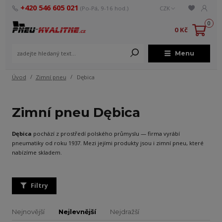
+420 546 605 021
(Po-Pá, 9-16 hod.)
CZK
0
0 Kč
Menu
Úvod
Zimní pneu
Dębica
Zimní pneu Dębica
Dębica
pochází z prostředí polského průmyslu — firma vyrábí
pneumatiky od roku 1937. Mezi jejími produkty jsou i zimní pneu, které
nabízíme skladem.
Filtry
Nejnovější
Nejlevnější
Nejdražší