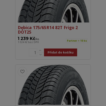
Dębica 175/65R14 82T Frigo 2
DOT25
1 239 Kč
/
ks
Partner > 10 ks
1 024 Kč
bez DPH
Přidat do košíku