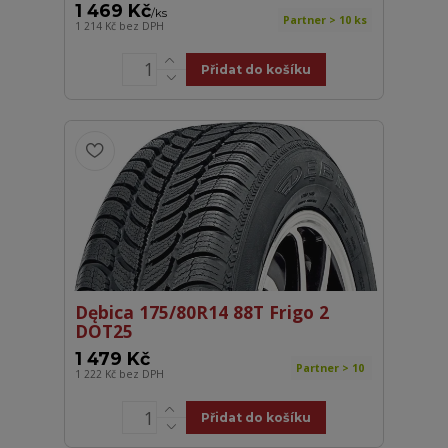
1 469 Kč
/
ks
Partner > 10 ks
1 214 Kč
bez DPH
Přidat do košíku
Dębica 175/80R14 88T Frigo 2
DOT25
1 479 Kč
Partner > 10
1 222 Kč
bez DPH
Přidat do košíku