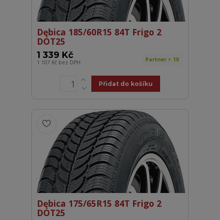
Dębica 185/60R15 84T Frigo 2
DOT25
1 339 Kč
Partner > 10
1 107 Kč
bez DPH
Přidat do košíku
Dębica 175/65R15 84T Frigo 2
DOT25