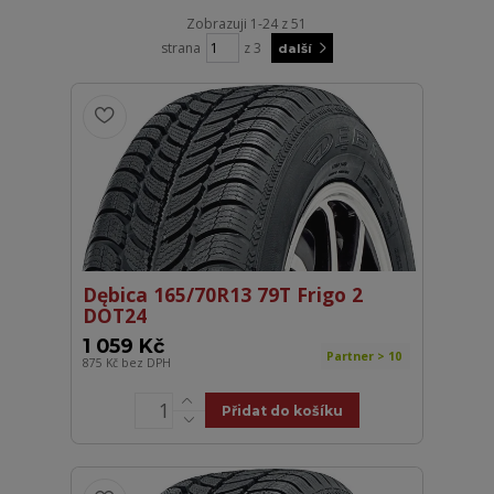
Zobrazuji 1-24 z 51
strana
z 3
další
Dębica 165/70R13 79T Frigo 2
DOT24
1 059 Kč
Partner > 10
875 Kč
bez DPH
Přidat do košíku