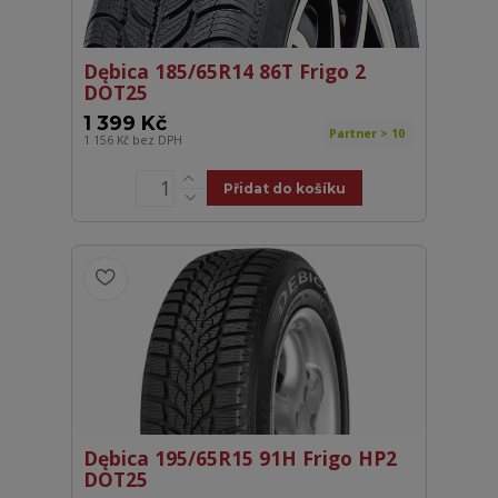
Dębica 185/65R14 86T Frigo 2
DOT25
1 399 Kč
Partner > 10
1 156 Kč
bez DPH
Přidat do košíku
Dębica 195/65R15 91H Frigo HP2
DOT25