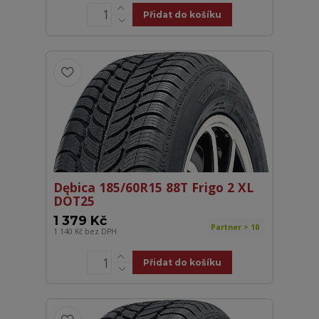
Přidat do košíku
Dębica 185/60R15 88T Frigo 2 XL
DOT25
1 379 Kč
Partner > 10
1 140 Kč
bez DPH
Přidat do košíku