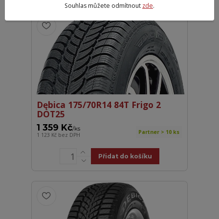
Souhlas můžete odmítnout
zde
.
Dębica 175/70R14 84T Frigo 2
DOT25
1 359 Kč
/
ks
Partner > 10 ks
1 123 Kč
bez DPH
Přidat do košíku