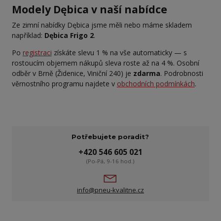
Modely Dębica v naší nabídce
Ze zimní nabídky Dębica jsme měli nebo máme skladem
například:
Dębica Frigo 2
.
Po
registraci
získáte slevu 1 % na vše automaticky — s
rostoucím objemem nákupů sleva roste až na 4 %. Osobní
odběr v Brně (Židenice, Viniční 240) je
zdarma
. Podrobnosti
věrnostního programu najdete v
obchodních podmínkách
.
Potřebujete poradit?
+420 546 605 021
(Po-Pá, 9-16 hod.)
info@pneu-kvalitne.cz