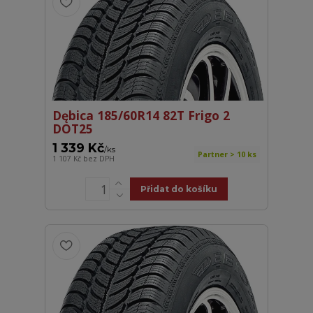
Dębica 185/60R14 82T Frigo 2
DOT25
1 339 Kč
/
ks
Partner > 10 ks
1 107 Kč
bez DPH
Přidat do košíku