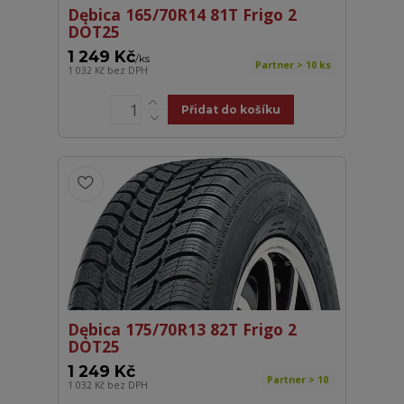
Dębica 165/70R14 81T Frigo 2
DOT25
1 249 Kč
/
ks
Partner > 10 ks
1 032 Kč
bez DPH
Přidat do košíku
Dębica 175/70R13 82T Frigo 2
DOT25
1 249 Kč
Partner > 10
1 032 Kč
bez DPH