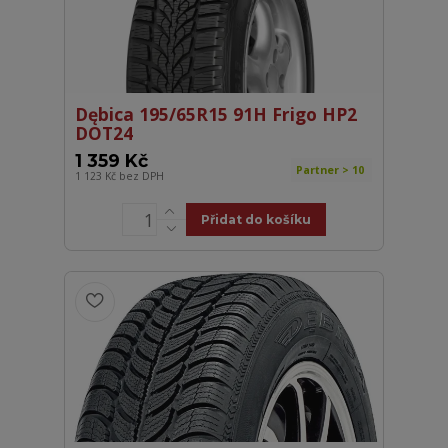
Dębica 195/65R15 91H Frigo HP2
DOT24
1 359 Kč
Partner > 10
1 123 Kč
bez DPH
Přidat do košíku