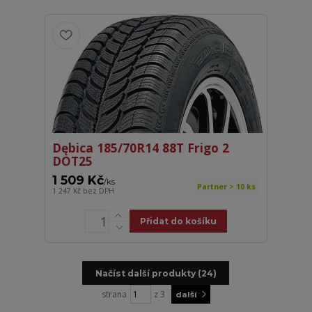
Dębica 185/70R14 88T Frigo 2
DOT25
1 509 Kč
/
ks
Partner > 10 ks
1 247 Kč
bez DPH
Přidat do košíku
Načíst další produkty (24)
strana
z 3
další