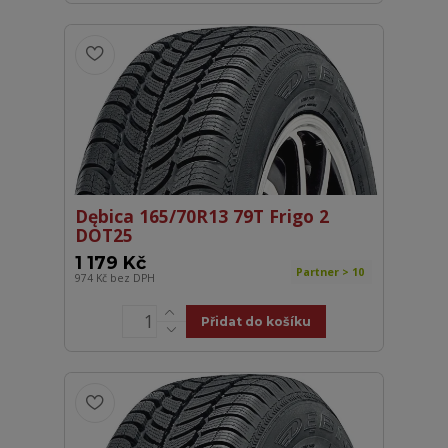
Dębica 165/70R13 79T Frigo 2
DOT25
1 179 Kč
Partner > 10
974 Kč
bez DPH
Přidat do košíku