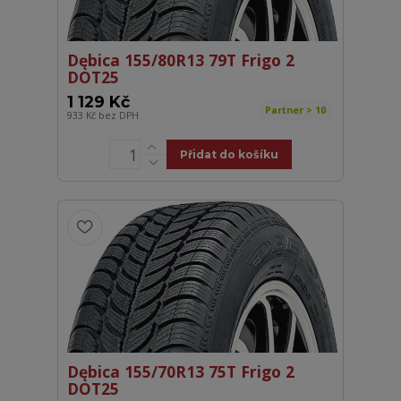
Dębica 155/80R13 79T Frigo 2
DOT25
1 129 Kč
Partner > 10
933 Kč
bez DPH
Přidat do košíku
Dębica 155/70R13 75T Frigo 2
DOT25