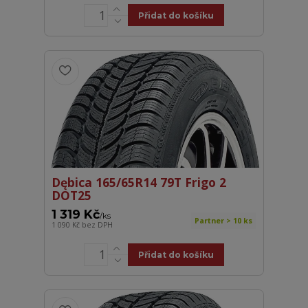
Přidat do košíku
Dębica 165/65R14 79T Frigo 2
DOT25
1 319 Kč
/
ks
Partner > 10 ks
1 090 Kč
bez DPH
Přidat do košíku