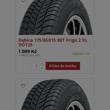
Dębica 175/65R15 88T Frigo 2 XL
DOT25
1 389 Kč
Partner > 10
1 148 Kč
bez DPH
Přidat do košíku