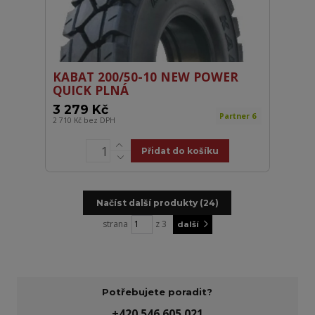
KABAT 200/50-10 NEW POWER
QUICK PLNÁ
3 279 Kč
Partner 6
2 710 Kč
bez DPH
Přidat do košíku
Načíst další produkty (24)
strana
z 3
další
Potřebujete poradit?
+420 546 605 021