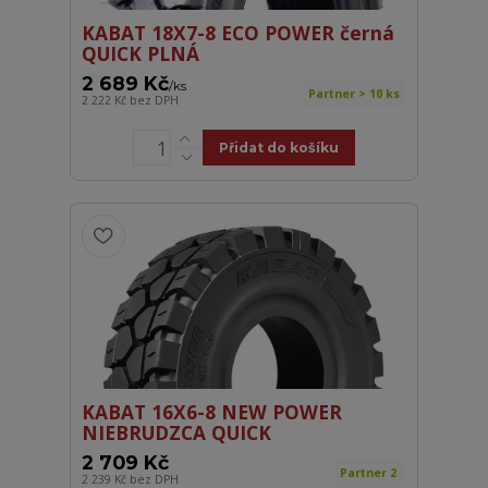
KABAT 18X7-8 ECO POWER černá
QUICK PLNÁ
2 689 Kč
/
ks
Partner > 10 ks
2 222 Kč
bez DPH
Přidat do košíku
KABAT 16X6-8 NEW POWER
NIEBRUDZCA QUICK
2 709 Kč
Partner 2
2 239 Kč
bez DPH