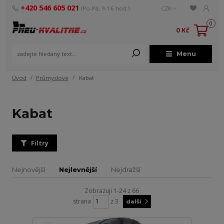
+420 546 605 021
(Po-Pá, 9-16 hod.)
CZK
0
0 Kč
Menu
Úvod
Průmyslové
Kabat
Kabat
Filtry
Nejnovější
Nejlevnější
Nejdražší
Zobrazuji 1-24 z 66
strana
z 3
další