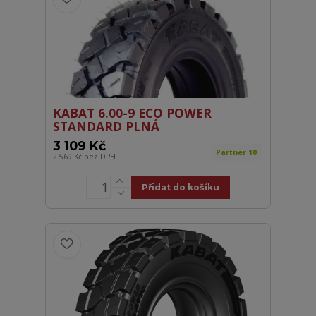
KABAT 6.00-9 ECO POWER
STANDARD PLNÁ
3 109 Kč
Partner 10
2 569 Kč
bez DPH
Přidat do košíku