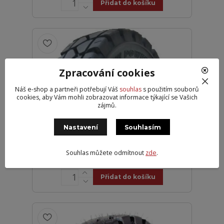
Přidat do košíku
Zpracování cookies
Náš e-shop a partneři potřebují Váš
souhlas
s použitím souborů
cookies, aby Vám mohli zobrazovat informace týkající se Vašich
zájmů.
KABAT 18X7-8 NEW POWER
Nastavení
Souhlasím
QUICK PLNÁ
2 599 Kč
/
ks
Souhlas můžete odmítnout
zde
.
Partner > 10 ks
2 148 Kč
bez DPH
Přidat do košíku