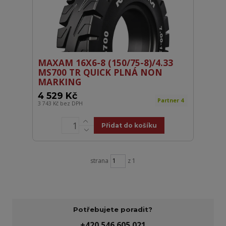
MAXAM 16X6-8 (150/75-8)/4.33
MS700 TR QUICK PLNÁ NON
MARKING
4 529 Kč
Partner 4
3 743 Kč
bez DPH
Přidat do košíku
strana
z 1
Potřebujete poradit?
+420 546 605 021