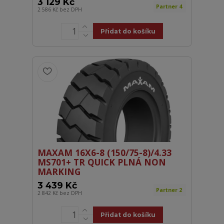
3 129 Kč
Partner 4
2 586 Kč
bez DPH
Přidat do košíku
MAXAM 16X6-8 (150/75-8)/4.33
MS701+ TR QUICK PLNÁ NON
MARKING
3 439 Kč
Partner 2
2 842 Kč
bez DPH
Přidat do košíku