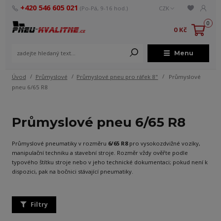
+420 546 605 021
(Po-Pá, 9-16 hod.)
CZK
0
0 Kč
Menu
Úvod
Průmyslové
Průmyslové pneu pro ráfek 8"
Průmyslové
pneu 6/65 R8
Průmyslové pneu 6/65 R8
Průmyslové pneumatiky v rozměru
6/65 R8
pro vysokozdvižné vozíky,
manipulační techniku a stavební stroje. Rozměr vždy ověřte podle
typového štítku stroje nebo v jeho technické dokumentaci; pokud není k
dispozici, pak na bočnici stávající pneumatiky.
Filtry