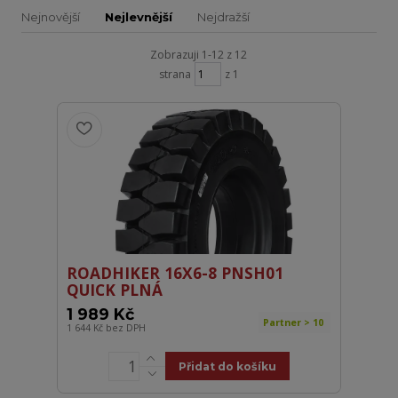
Nejnovější
Nejlevnější
Nejdražší
Zobrazuji 1-12 z 12
strana
z 1
ROADHIKER 16X6-8 PNSH01
QUICK PLNÁ
1 989 Kč
Partner > 10
1 644 Kč
bez DPH
Přidat do košíku