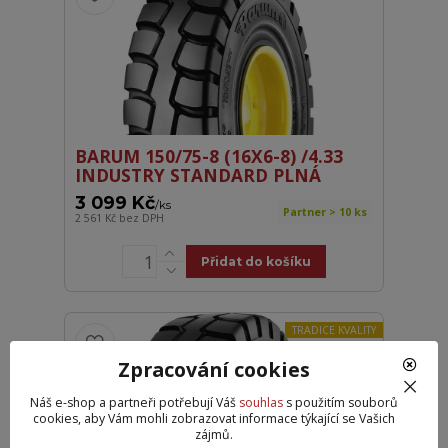
BARUM 150/75-8 (16X6-8) /4.33
INDUSTRY STANDARD PLNÁ
3 099 Kč
/
ks
Partner > 10 ks
2 561 Kč
bez DPH
Přidat do košíku
TRADICE KVALITY
Zpracování cookies
Náš e-shop a partneři potřebují Váš
souhlas
s použitím souborů
cookies, aby Vám mohli zobrazovat informace týkající se Vašich
zájmů.