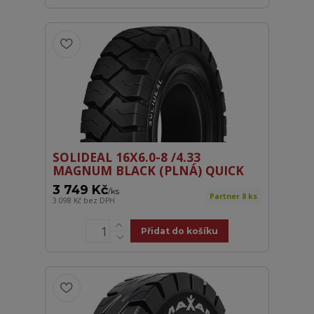
SOLIDEAL 16X6.0-8 /4.33
MAGNUM BLACK (PLNÁ) QUICK
3 749 Kč
/
ks
Partner 8 ks
3 098 Kč
bez DPH
Přidat do košíku