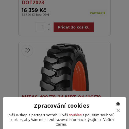
DOT2023
16 359 Kč
Partner 3
13 520 Kč
bez DPH
Přidat do košíku
MITAS 400/70-24 MPT-04 (16/70-
24) 14PR 156B TL
Zpracování cookies
17 069 Kč
/
ks
Partner 9 ks
Náš e-shop a partneři potřebují Váš
souhlas
s použitím souborů
14 107 Kč
bez DPH
cookies, aby Vám mohli zobrazovat informace týkající se Vašich
zájmů.
Přidat do košíku