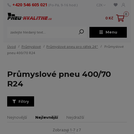
+420 546 605 021
(Po-Pá, 9-16 hod.)
CZK
0
0 Kč
Menu
Úvod
Průmyslové
Průmyslové pneu pro ráfek 24"
Průmyslové
pneu 400/70 R24
Průmyslové pneu 400/70
R24
Filtry
Nejnovější
Nejlevnější
Nejdražší
Zobrazuji 1-7 z 7