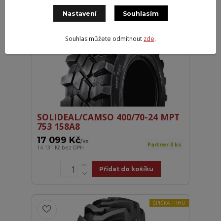
Nastavení
Souhlasím
Souhlas můžete odmítnout
zde
.
SOLIDEAL/CAMSO 400/70-24 MPT
753 158A8
17 099 Kč
/
ks
Partner 3 ks
14 131 Kč
bez DPH
Přidat do košíku
ŠPIČKA TRHU