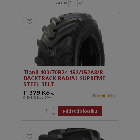
strana
z 1
Tianli 400/70R24 152/152A8/B
BACKTRACK RADIAL SUPREME
STEEL BELT
11 379 Kč
/
ks
Externí 10 ks
9 404 Kč
bez DPH
Přidat do košíku