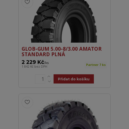
GLOB-GUM 5.00-8/3.00 AMATOR
STANDARD PLNÁ
2 229 Kč
/
ks
Partner 7 ks
1 842 Kč
bez DPH
Přidat do košíku