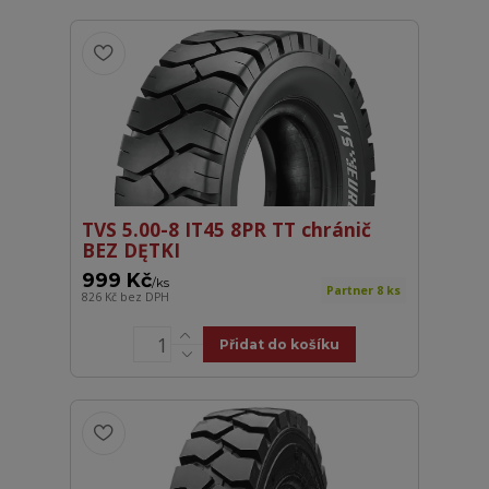
TVS 5.00-8 IT45 8PR TT chránič
BEZ DĘTKI
999 Kč
/
ks
Partner 8 ks
826 Kč
bez DPH
Přidat do košíku