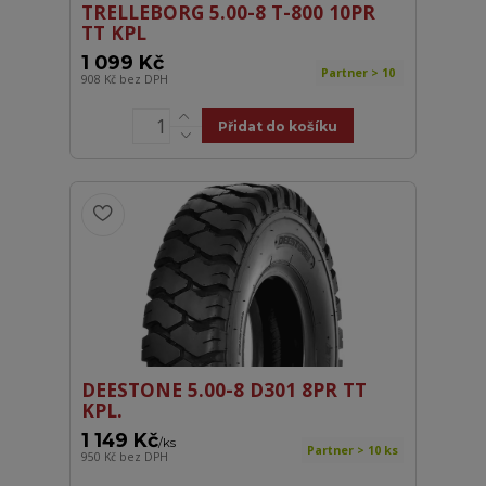
TRELLEBORG 5.00-8 T-800 10PR
TT KPL
1 099 Kč
Partner > 10
908 Kč
bez DPH
Přidat do košíku
DEESTONE 5.00-8 D301 8PR TT
KPL.
1 149 Kč
/
ks
Partner > 10 ks
950 Kč
bez DPH