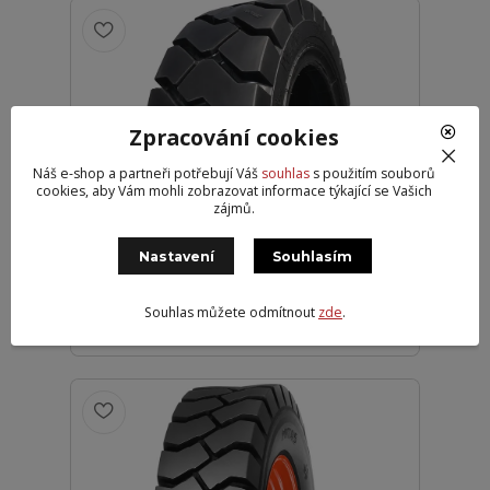
Zpracování cookies
Náš e-shop a partneři potřebují Váš
souhlas
s použitím souborů
cookies, aby Vám mohli zobrazovat informace týkající se Vašich
MARCHER 5,00-8 W-9C 113A5
zájmů.
10PR TTF
1 389 Kč
Nastavení
Souhlasím
Externí 10
1 148 Kč
bez DPH
Souhlas můžete odmítnout
zde
.
Přidat do košíku