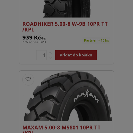
ROADHIKER 5.00-8 W-9B 10PR TT
/KPL
939 Kč
/
ks
Partner > 10 ks
776 Kč
bez DPH
Přidat do košíku
MAXAM 5.00-8 MS801 10PR TT
/KPL