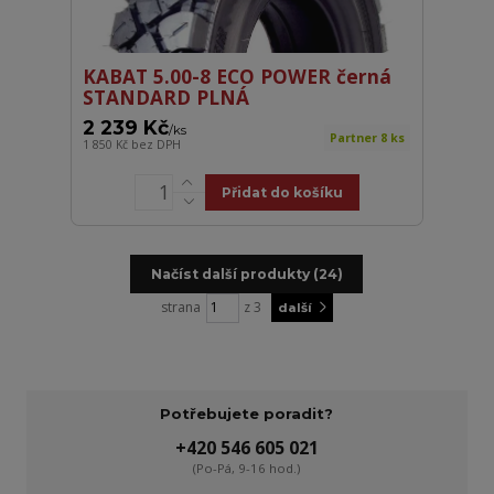
KABAT 5.00-8 ECO POWER černá
STANDARD PLNÁ
2 239 Kč
/
ks
Partner 8 ks
1 850 Kč
bez DPH
Přidat do košíku
Načíst další produkty (24)
strana
z 3
další
Potřebujete poradit?
+420 546 605 021
(Po-Pá, 9-16 hod.)