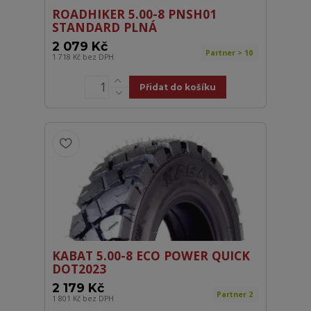
ROADHIKER 5.00-8 PNSH01
STANDARD PLNÁ
2 079 Kč
Partner > 10
1 718 Kč
bez DPH
Přidat do košíku
KABAT 5.00-8 ECO POWER QUICK
DOT2023
2 179 Kč
Partner 2
1 801 Kč
bez DPH