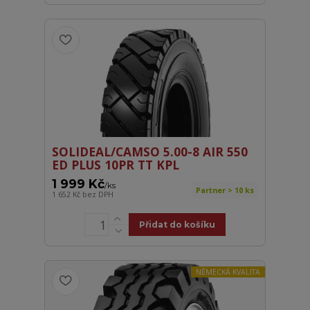
SOLIDEAL/CAMSO 5.00-8 AIR 550
ED PLUS 10PR TT KPL
1 999 Kč
/
ks
Partner > 10 ks
1 652 Kč
bez DPH
Přidat do košíku
NĚMECKÁ KVALITA