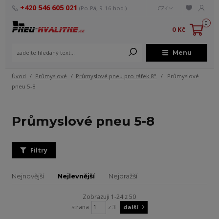
+420 546 605 021
(Po-Pá, 9-16 hod.)
CZK
0
0 Kč
Menu
Úvod
Průmyslové
Průmyslové pneu pro ráfek 8"
Průmyslové
pneu 5-8
Průmyslové pneu 5-8
Filtry
Nejnovější
Nejlevnější
Nejdražší
Zobrazuji 1-24 z 50
strana
z 3
další