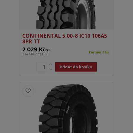
CONTINENTAL 5.00-8 IC10 106A5
8PR TT
2 029 Kč
/
ks
Partner 3 ks
1 677 Kč
bez DPH
Přidat do košíku