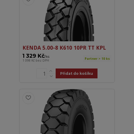
KENDA 5.00-8 K610 10PR TT KPL
1 329 Kč
/
ks
Partner > 10 ks
1 098 Kč
bez DPH
Přidat do košíku