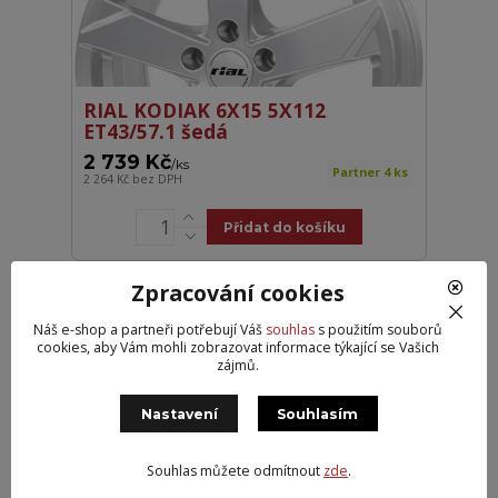
RIAL KODIAK 6X15 5X112
ET43/57.1 šedá
2 739 Kč
/
ks
Partner 4 ks
2 264 Kč
bez DPH
Přidat do košíku
Zpracování cookies
Náš e-shop a partneři potřebují Váš
souhlas
s použitím souborů
cookies, aby Vám mohli zobrazovat informace týkající se Vašich
zájmů.
Nastavení
Souhlasím
Souhlas můžete odmítnout
zde
.
RIAL KODIAK 6X15 5X114.3