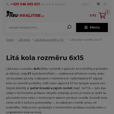
+420 546 605 021
(Po-Pá, 9-16 hod.)
CZK
0
0 Kč
Menu
Úvod
Litá kola
Litá kola průměru 15"
Litá kola rozměru 6x15
Litá kola rozměru 6x15
Litá kola v rozměru
6x15
(šířka × průměr v palcích). Kromě šířky a průměru
je klíčový i údaj
ET
(vyložení/offset) — vzdálenost středové roviny disku
od dosedací plochy s nábojem v milimetrech; vyšší (kladné) ET zapustí
kolo víc dovnitř podběhu, nižší nebo záporné ET ho naopak vysune ven.
Stejně důležitý je
počet šroubů a jejich rozteč
(např. 5x112) — tyto dva
údaje v technickém průkazu obvykle nebývají, proto je nutné je zjistit na
původním kole nebo v technických datech výrobce vozidla. Rozměr kola
nelze určit z bočnice pneumatiky — ta udává jen rozměr pneu, ne
kola/ráfku. Vždy proto vycházejte z technického průkazu vozidla nebo z
originálního kola na voze.