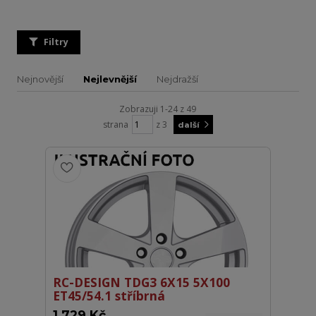
Filtry
Nejnovější
Nejlevnější
Nejdražší
Zobrazuji 1-24 z 49
strana
z 3
další
RC-DESIGN TDG3 6X15 5X100
ET45/54.1 stříbrná
1 729 Kč