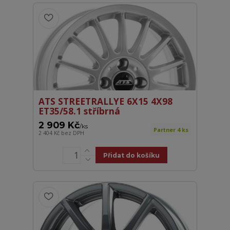
ATS STREETRALLYE 6X15 4X98
ET35/58.1 stříbrná
2 909 Kč
/
ks
Partner 4 ks
2 404 Kč
bez DPH
Přidat do košíku