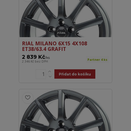
RIAL MILANO 6X15 4X108
ET38/63.4 GRAFIT
2 839 Kč
/
ks
Partner 4 ks
2 346 Kč
bez DPH
Přidat do košíku