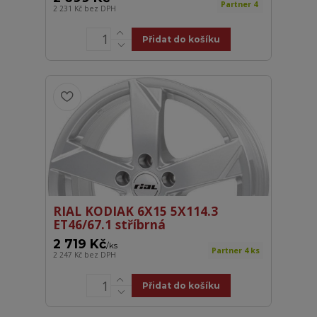
Partner 4
2 231 Kč
bez DPH
Přidat do košíku
RIAL KODIAK 6X15 5X114.3
ET46/67.1 stříbrná
2 719 Kč
/
ks
Partner 4 ks
2 247 Kč
bez DPH
Přidat do košíku