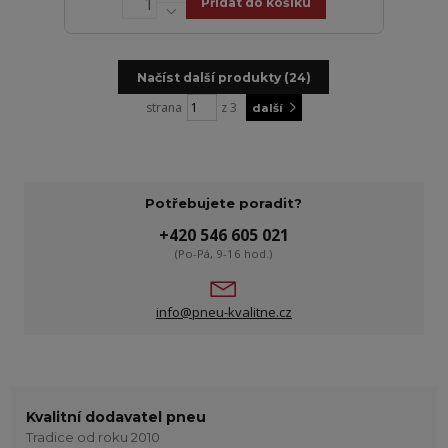
Přidat do košíku
Načíst další produkty (24)
strana
z 3
další
Potřebujete poradit?
+420 546 605 021
(Po-Pá, 9-16 hod.)
info@pneu-kvalitne.cz
Kvalitní dodavatel pneu
Tradice od roku 2010