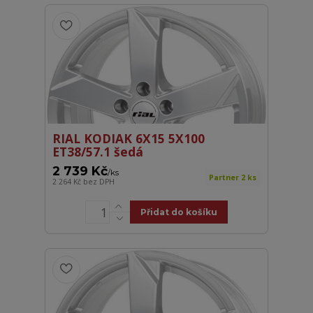
RIAL KODIAK 6X15 5X100
ET38/57.1 šedá
2 739 Kč
/
ks
Partner 2 ks
2 264 Kč
bez DPH
Přidat do košíku