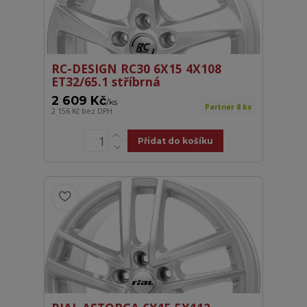
RC-DESIGN RC30 6X15 4X108
ET32/65.1 stříbrná
2 609 Kč
/
ks
Partner 8 ks
2 156 Kč
bez DPH
Přidat do košíku