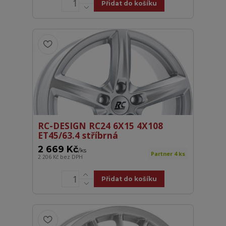
Přidat do košíku
RC-DESIGN RC24 6X15 4X108
ET45/63.4 stříbrná
2 669 Kč
/
ks
Partner 4 ks
2 206 Kč
bez DPH
Přidat do košíku