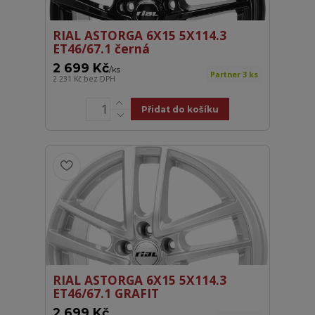
RIAL ASTORGA 6X15 5X114.3
ET46/67.1 černá
2 699 Kč
/
ks
Partner 3 ks
2 231 Kč
bez DPH
Přidat do košíku
RIAL ASTORGA 6X15 5X114.3
ET46/67.1 GRAFIT
2 699 Kč