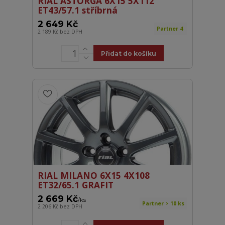
RIAL ASTORGA 6X15 5X112
ET43/57.1 stříbrná
2 649 Kč
Partner 4
2 189 Kč
bez DPH
Přidat do košíku
RIAL MILANO 6X15 4X108
ET32/65.1 GRAFIT
2 669 Kč
/
ks
Partner > 10 ks
2 206 Kč
bez DPH