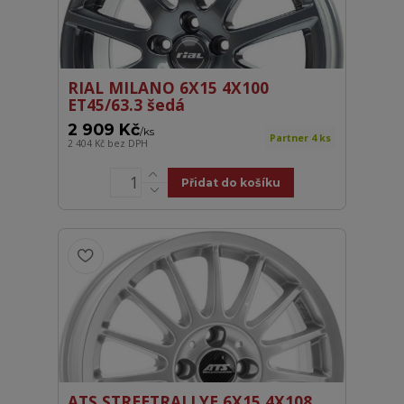
RIAL MILANO 6X15 4X100
ET45/63.3 šedá
2 909 Kč
/
ks
Partner 4 ks
2 404 Kč
bez DPH
Přidat do košíku
ATS STREETRALLYE 6X15 4X108