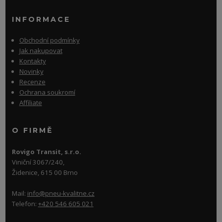
INFORMACE
Obchodní podmínky
Jak nakupovat
Kontakty
Novinky
Recenze
Ochrana soukromí
Affiliate
O FIRMĚ
Rovigo Transit, s.r.o.
Viniční 3067/240,
Židenice, 615 00 Brno
Mail:
info@pneu-kvalitne.cz
Telefon:
+420 546 605 021