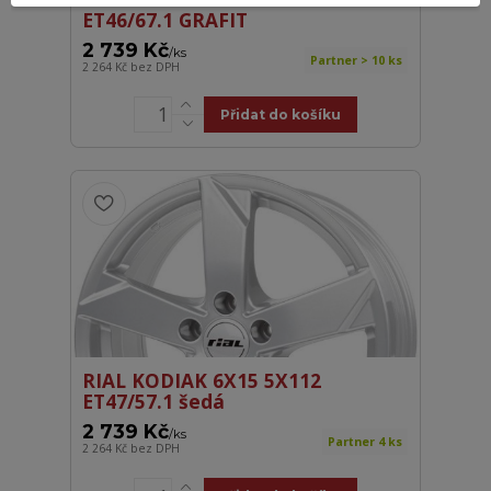
ET46/67.1 GRAFIT
2 739 Kč
/
ks
Partner > 10 ks
2 264 Kč
bez DPH
Přidat do košíku
RIAL KODIAK 6X15 5X112
ET47/57.1 šedá
2 739 Kč
/
ks
Partner 4 ks
2 264 Kč
bez DPH