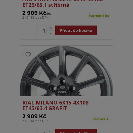
ET23/65.1 stříbrná
2 909 Kč
/
ks
Partner 5 ks
2 404 Kč
bez DPH
Přidat do košíku
RIAL MILANO 6X15 4X108
ET45/63.4 GRAFIT
2 909 Kč
Partner 4
2 404 Kč
bez DPH