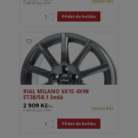
Partner 4 ks
2 388 Kč
bez DPH
Přidat do košíku
RIAL MILANO 6X15 4X98
ET38/58.1 šedá
2 909 Kč
/
ks
Partner 8 ks
2 404 Kč
bez DPH
Přidat do košíku