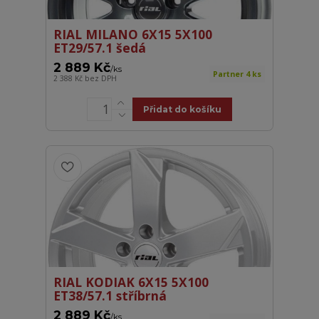
RIAL MILANO 6X15 5X100
ET29/57.1 šedá
2 889 Kč
/
ks
Partner 4 ks
2 388 Kč
bez DPH
Přidat do košíku
RIAL KODIAK 6X15 5X100
ET38/57.1 stříbrná
2 889 Kč
/
ks