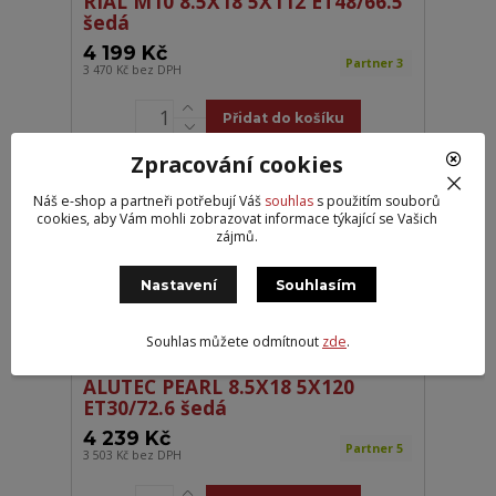
RIAL M10 8.5X18 5X112 ET48/66.5
šedá
4 199 Kč
Partner 3
3 470 Kč
bez DPH
Přidat do košíku
Zpracování cookies
Náš e-shop a partneři potřebují Váš
souhlas
s použitím souborů
cookies, aby Vám mohli zobrazovat informace týkající se Vašich
zájmů.
Nastavení
Souhlasím
Souhlas můžete odmítnout
zde
.
ALUTEC PEARL 8.5X18 5X120
ET30/72.6 šedá
4 239 Kč
Partner 5
3 503 Kč
bez DPH