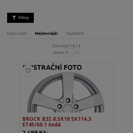
Filtry
Nejnovější
Nejlevnější
Nejdražší
Zobrazuji 1-8 z 8
strana
z 1
BROCK B32 8.5X18 5X114.3
ET45/60.1 šedá
2 499 Kč