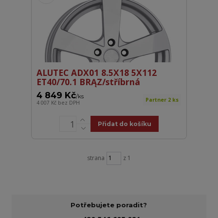
ALUTEC ADX01 8.5X18 5X112
ET40/70.1 BRĄZ/stříbrná
4 849 Kč
/
ks
Partner 2 ks
4 007 Kč
bez DPH
Přidat do košíku
strana
z 1
Potřebujete poradit?