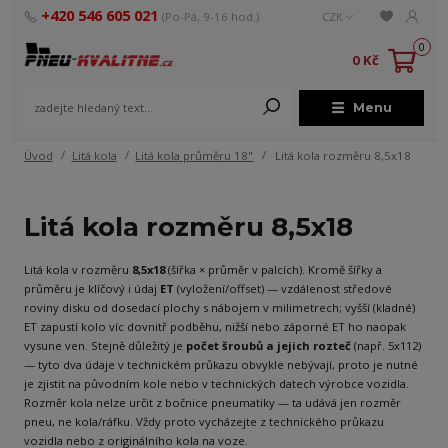
+420 546 605 021
(Po-Pá, 9-16 hod.)
CZK
0
0 Kč
Menu
Úvod
Litá kola
Litá kola průměru 18"
Litá kola rozměru 8,5x18
Litá kola rozměru 8,5x18
Litá kola v rozměru
8,5x18
(šířka × průměr v palcích). Kromě šířky a
průměru je klíčový i údaj
ET
(vyložení/offset) — vzdálenost středové
roviny disku od dosedací plochy s nábojem v milimetrech; vyšší (kladné)
ET zapustí kolo víc dovnitř podběhu, nižší nebo záporné ET ho naopak
vysune ven. Stejně důležitý je
počet šroubů a jejich rozteč
(např. 5x112)
— tyto dva údaje v technickém průkazu obvykle nebývají, proto je nutné
je zjistit na původním kole nebo v technických datech výrobce vozidla.
Rozměr kola nelze určit z bočnice pneumatiky — ta udává jen rozměr
pneu, ne kola/ráfku. Vždy proto vycházejte z technického průkazu
vozidla nebo z originálního kola na voze.