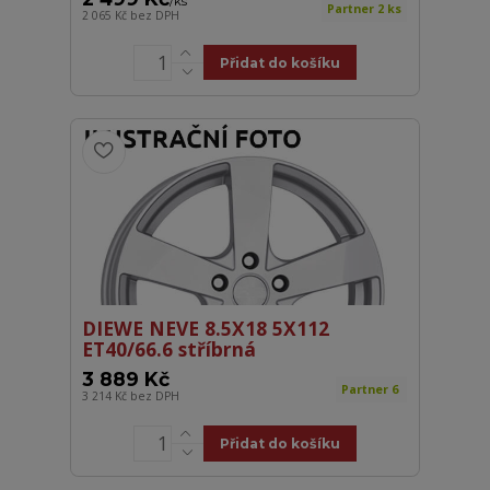
/
ks
Partner 2 ks
2 065 Kč
bez DPH
Přidat do košíku
DIEWE NEVE 8.5X18 5X112
ET40/66.6 stříbrná
3 889 Kč
Partner 6
3 214 Kč
bez DPH
Přidat do košíku