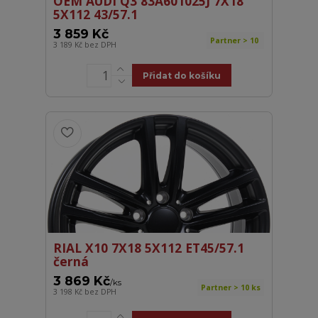
OEM AUDI Q3 83A601025J 7X18
5X112 43/57.1
3 859 Kč
Partner > 10
3 189 Kč
bez DPH
Přidat do košíku
RIAL X10 7X18 5X112 ET45/57.1
černá
3 869 Kč
/
ks
Partner > 10 ks
3 198 Kč
bez DPH