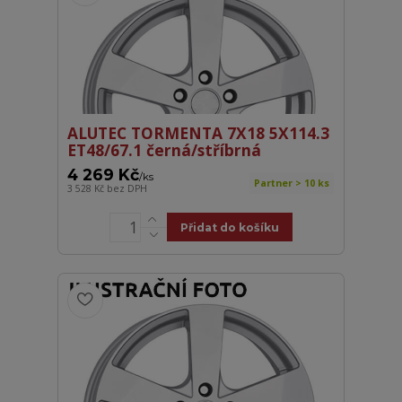
ALUTEC TORMENTA 7X18 5X114.3
ET48/67.1 černá/stříbrná
4 269 Kč
/
ks
Partner > 10 ks
3 528 Kč
bez DPH
Přidat do košíku