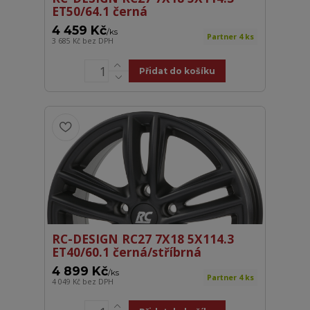
ET50/64.1 černá
4 459 Kč
/
ks
Partner 4 ks
3 685 Kč
bez DPH
Přidat do košíku
RC-DESIGN RC27 7X18 5X114.3
ET40/60.1 černá/stříbrná
4 899 Kč
/
ks
Partner 4 ks
4 049 Kč
bez DPH