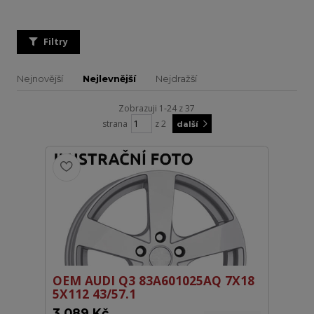
Filtry
Nejnovější
Nejlevnější
Nejdražší
Zobrazuji 1-24 z 37
strana
z 2
další
OEM AUDI Q3 83A601025AQ 7X18
5X112 43/57.1
3 089 Kč