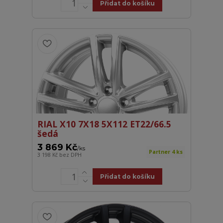
Přidat do košíku
RIAL X10 7X18 5X112 ET22/66.5
šedá
3 869 Kč
/
ks
Partner 4 ks
3 198 Kč
bez DPH
Přidat do košíku