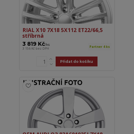
RIAL X10 7X18 5X112 ET22/66,5
stříbrná
3 819 Kč
/
ks
Partner 4 ks
3 156 Kč
bez DPH
Přidat do košíku