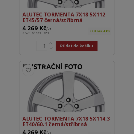
ALUTEC TORMENTA 7X18 5X112
ET45/57 černá/stříbrná
4 269 Kč
/
ks
Partner 4 ks
3 528 Kč
bez DPH
Přidat do košíku
ALUTEC TORMENTA 7X18 5X114.3
ET40/60.1 černá/stříbrná
4 269 Kč
/
ks