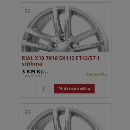
RIAL X10 7X18 5X112 ET43/57.1
stříbrná
3 819 Kč
/
ks
Partner 4 ks
3 156 Kč
bez DPH
Přidat do košíku