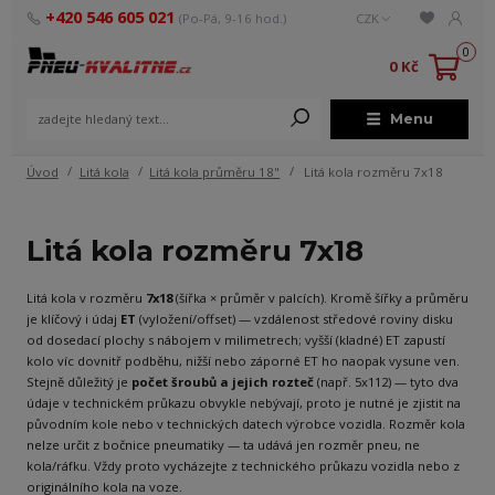
+420 546 605 021
(Po-Pá, 9-16 hod.)
CZK
0
0 Kč
Menu
Úvod
Litá kola
Litá kola průměru 18"
Litá kola rozměru 7x18
Litá kola rozměru 7x18
Litá kola v rozměru
7x18
(šířka × průměr v palcích). Kromě šířky a průměru
je klíčový i údaj
ET
(vyložení/offset) — vzdálenost středové roviny disku
od dosedací plochy s nábojem v milimetrech; vyšší (kladné) ET zapustí
kolo víc dovnitř podběhu, nižší nebo záporné ET ho naopak vysune ven.
Stejně důležitý je
počet šroubů a jejich rozteč
(např. 5x112) — tyto dva
údaje v technickém průkazu obvykle nebývají, proto je nutné je zjistit na
původním kole nebo v technických datech výrobce vozidla. Rozměr kola
nelze určit z bočnice pneumatiky — ta udává jen rozměr pneu, ne
kola/ráfku. Vždy proto vycházejte z technického průkazu vozidla nebo z
originálního kola na voze.