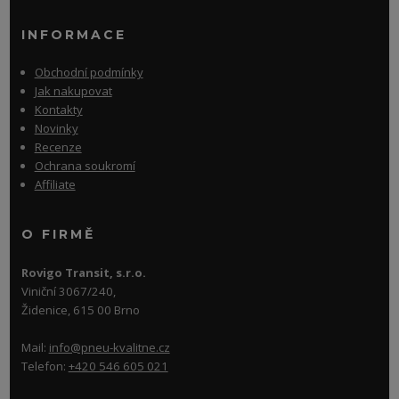
INFORMACE
Obchodní podmínky
Jak nakupovat
Kontakty
Novinky
Recenze
Ochrana soukromí
Affiliate
O FIRMĚ
Rovigo Transit, s.r.o.
Viniční 3067/240,
Židenice, 615 00 Brno
Mail:
info@pneu-kvalitne.cz
Telefon:
+420 546 605 021