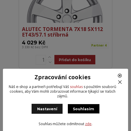
ALUTEC TORMENTA 7X18 5X112
ET43/57.1 stříbrná
4 029 Kč
Partner 4
3 330 Kč
bez DPH
Přidat do košíku
Zpracování cookies
Náš e-shop a partneři potřebují Váš
souhlas
s použitím souborů
cookies, aby Vám mohli zobrazovat informace týkající se Vašich
zájmů.
Nastavení
Souhlasím
Souhlas můžete odmítnout
zde
.
RC-DESIGN RC27 7X18 5X112