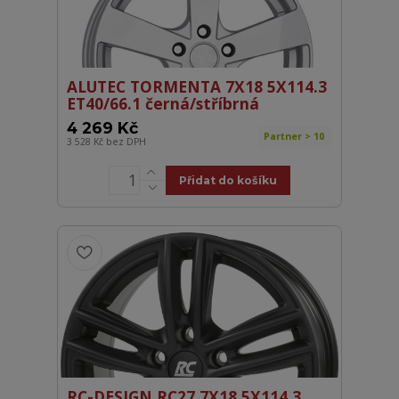
ALUTEC TORMENTA 7X18 5X114.3
ET40/66.1 černá/stříbrná
4 269 Kč
Partner > 10
3 528 Kč
bez DPH
Přidat do košíku
RC-DESIGN RC27 7X18 5X114.3