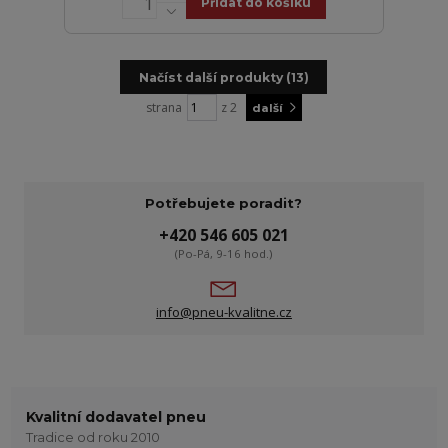
Přidat do košíku
Načíst další produkty (13)
strana
z 2
další
Potřebujete poradit?
+420 546 605 021
(Po-Pá, 9-16 hod.)
info@pneu-kvalitne.cz
Kvalitní dodavatel pneu
Tradice od roku 2010