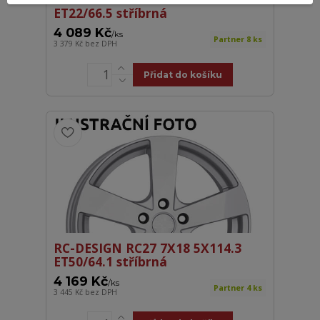
ET22/66.5 stříbrná
4 089 Kč
/
ks
Partner 8 ks
3 379 Kč
bez DPH
Přidat do košíku
RC-DESIGN RC27 7X18 5X114.3
ET50/64.1 stříbrná
4 169 Kč
/
ks
Partner 4 ks
3 445 Kč
bez DPH