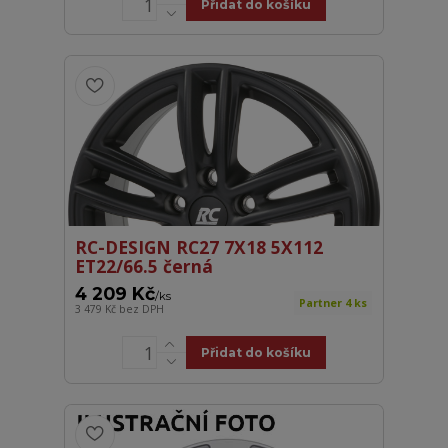
Přidat do košíku
RC-DESIGN RC27 7X18 5X112
ET22/66.5 černá
4 209 Kč
/
ks
Partner 4 ks
3 479 Kč
bez DPH
Přidat do košíku