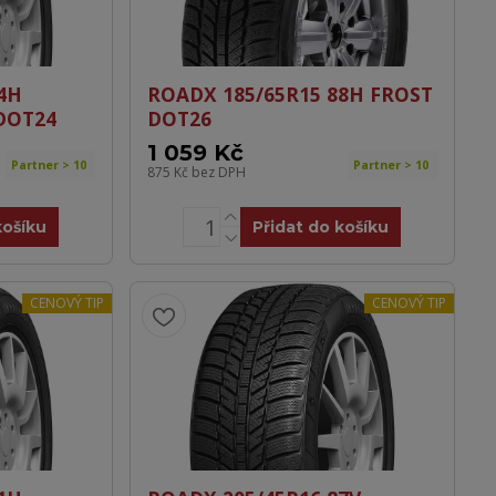
4H
ROADX 185/65R15 88H FROST
DOT24
DOT26
1 059 Kč
Partner > 10
Partner > 10
875 Kč
bez DPH
košíku
Přidat do košíku
CENOVÝ TIP
CENOVÝ TIP