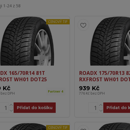
i 1-24 z 58
CENOVÝ TIP
DX 165/70R14 81T
ROADX 175/70R13 8
ROST WH01 DOT25
RXFROST WH01 DO
 Kč
939 Kč
Partner 4
č
bez DPH
776 Kč
bez DPH
Přidat do košíku
Přidat do 
CENOVÝ TIP