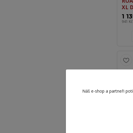
ROA
XL 
1 1
941 K
Náš e-shop a partneři pot
ROA
RXF
1 2
1 074 