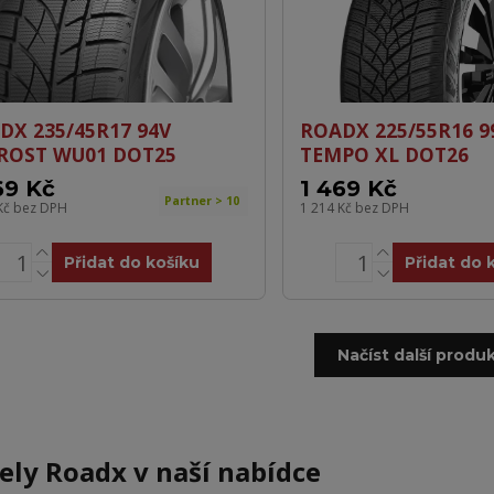
DX 235/45R17 94V
ROADX 225/55R16 9
ROST WU01 DOT25
TEMPO XL DOT26
69 Kč
1 469 Kč
Partner > 10
Kč
bez DPH
1 214 Kč
bez DPH
Přidat do košíku
Přidat do 
Načíst další produk
ly Roadx v naší nabídce