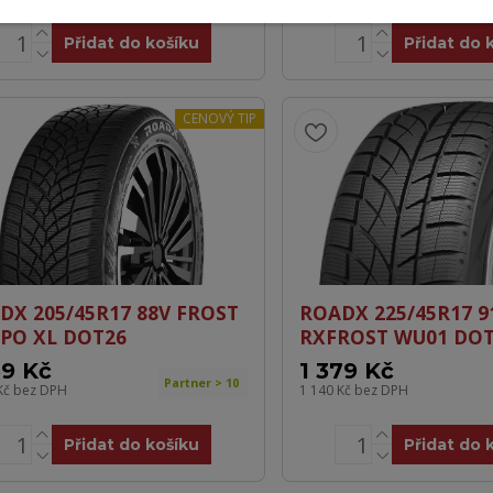
Přidat do košíku
Přidat do 
CENOVÝ TIP
DX 205/45R17 88V FROST
ROADX 225/45R17 9
PO XL DOT26
RXFROST WU01 DOT
59 Kč
1 379 Kč
Partner > 10
Kč
bez DPH
1 140 Kč
bez DPH
Přidat do košíku
Přidat do 