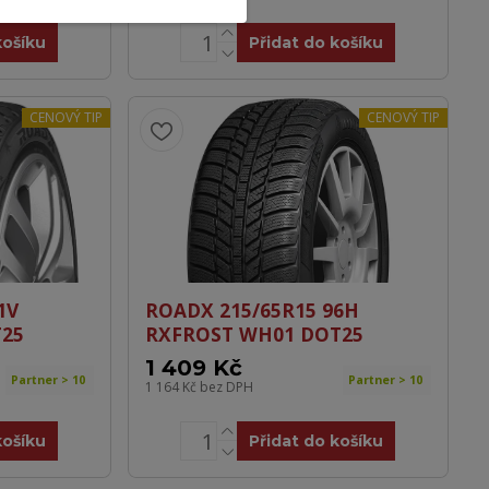
košíku
Přidat do košíku
CENOVÝ TIP
CENOVÝ TIP
1V
ROADX 215/65R15 96H
25
RXFROST WH01 DOT25
1 409 Kč
Partner > 10
Partner > 10
1 164 Kč
bez DPH
košíku
Přidat do košíku