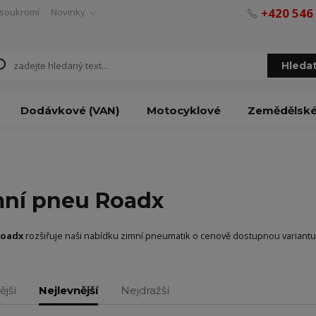
+420 546
soukromí
Novinky
Hleda
Dodávkové (VAN)
Motocyklové
Zemědělsk
mní pneu Roadx
Roadx
rozšiřuje naši nabídku zimní pneumatik o cenově dostupnou variantu
ější
Nejlevnější
Nejdražší