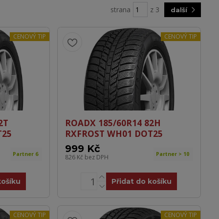
strana
z 3
další
CENOVÝ TIP
CENOVÝ TIP
2T
ROADX 185/60R14 82H
T25
RXFROST WH01 DOT25
999 Kč
Partner 6
Partner > 10
826 Kč
bez DPH
košíku
Přidat do košíku
CENOVÝ TIP
CENOVÝ TIP