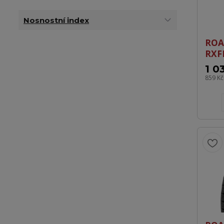
Nosnostní index
ROA
RXF
1 0
859 K