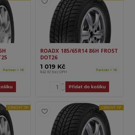
6H
ROADX 185/65R14 86H FROST
T25
DOT26
1 019 Kč
Partner > 10
Partner > 10
842 Kč
bez DPH
košíku
Přidat do košíku
CENOVÝ TIP
CENOVÝ TIP