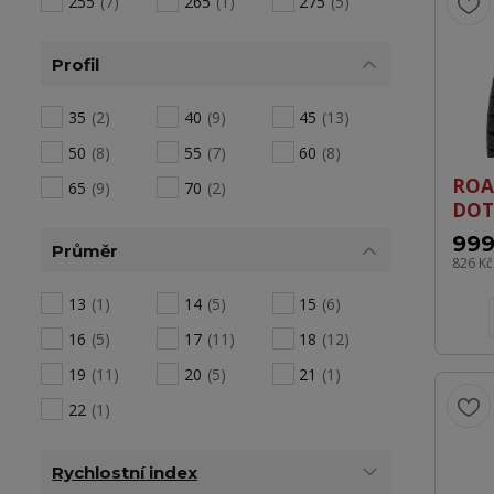
255
(7)
265
(1)
275
(5)
Profil
35
(2)
40
(9)
45
(13)
50
(8)
55
(7)
60
(8)
ROA
65
(9)
70
(2)
DOT
999
Průměr
826 K
13
(1)
14
(5)
15
(6)
16
(5)
17
(11)
18
(12)
19
(11)
20
(5)
21
(1)
22
(1)
Rychlostní index