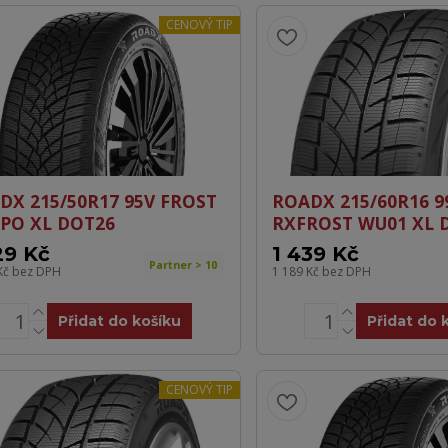
CENOVÝ TIP
DX 215/50R17 95V FROST
ROADX 215/60R16 9
PO XL DOT26
RXFROST WU01 XL 
29 Kč
1 439 Kč
Partner > 10
Kč
bez DPH
1 189 Kč
bez DPH
Přidat do košíku
Přidat do 
CENOVÝ TIP