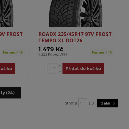
9V FROST
ROADX 235/45R17 97V FROST
TEMPO XL DOT26
1 479 Kč
Partner > 10
Partner > 10
1 222 Kč
bez DPH
košíku
Přidat do košíku
ty (24)
strana
z 3
další