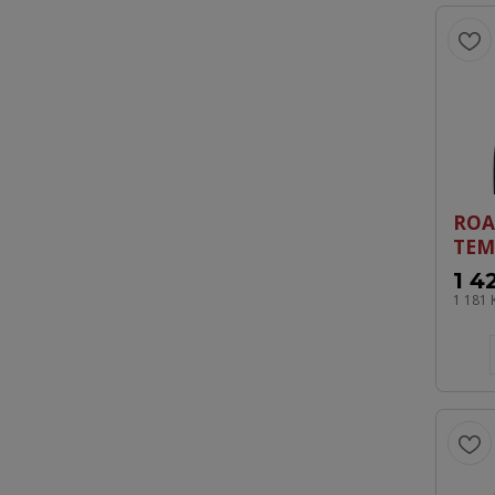
ROA
TEM
1 4
1 181 