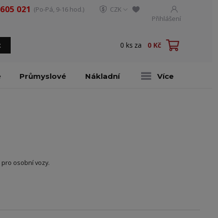
 605 021
(Po-Pá, 9-16 hod.)
CZK
Přihlášení
0
ks
za
0 Kč
t
é
Průmyslové
Nákladní
Více
 pro osobní vozy.