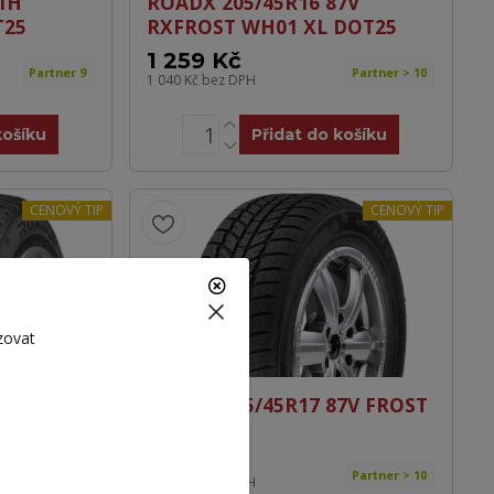
1H
ROADX 205/45R16 87V
T25
RXFROST WH01 XL DOT25
1 259 Kč
Partner 9
Partner > 10
1 040 Kč
bez DPH
košíku
Přidat do košíku
CENOVÝ TIP
CENOVÝ TIP
zovat
7V
ROADX 215/45R17 87V FROST
25
DOT26
1 359 Kč
Partner > 10
Partner > 10
1 123 Kč
bez DPH