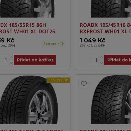
DX 185/55R15 86H
ROADX 195/45R16 8
ROST WH01 XL DOT25
RXFROST WH01 XL 
39 Kč
1 049 Kč
Partner > 10
č
bez DPH
867 Kč
bez DPH
Přidat do košíku
Přidat do 
CENOVÝ TIP