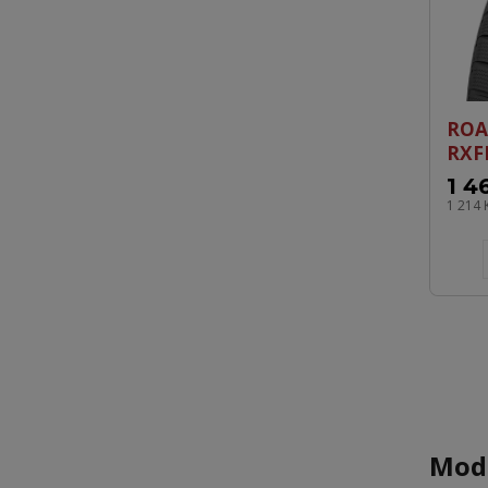
ROA
RXF
1 4
1 214 
Mode