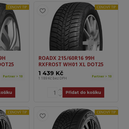
CENOVÝ TIP
CENOVÝ TIP
9H
ROADX 215/60R16 99H
DOT25
RXFROST WH01 XL DOT25
1 439 Kč
Partner > 10
Partner > 10
1 189 Kč
bez DPH
košíku
Přidat do košíku
CENOVÝ TIP
CENOVÝ TIP