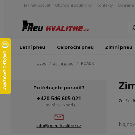
Jak nakupovat
Obchodní podmínky
Kontakty
Ochrana 
Letní pneu
Celoroční pneu
Zimní pneu
Úvod
Zimní pneu
ROADX
Zi
Potřebujete poradit?
+420 546 605 021
Značka
(Po-Pá, 9-16 hod.)
Nejnov
info@pneu-kvalitne.cz