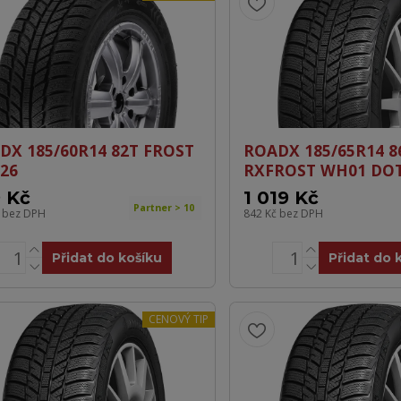
DX 185/60R14 82T FROST
ROADX 185/65R14 8
26
RXFROST WH01 DO
 Kč
1 019 Kč
Partner > 10
č
bez DPH
842 Kč
bez DPH
Přidat do košíku
Přidat do 
CENOVÝ TIP