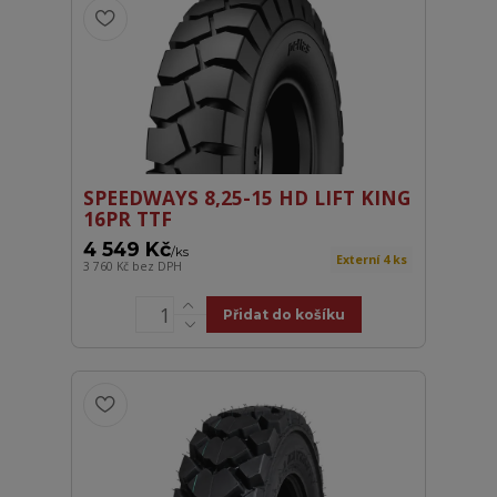
SPEEDWAYS 8,25-15 HD LIFT KING
16PR TTF
4 549 Kč
/
ks
Externí 4 ks
3 760 Kč
bez DPH
Přidat do košíku