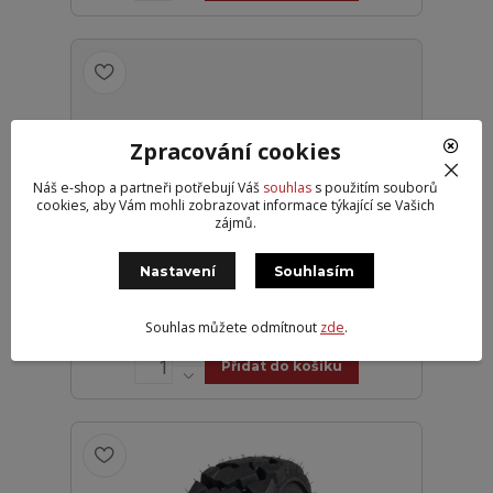
Zpracování cookies
Náš e-shop a partneři potřebují Váš
souhlas
s použitím souborů
cookies, aby Vám mohli zobrazovat informace týkající se Vašich
zájmů.
SPEEDWAYS 23,1-26 SW-333 16PR
TL
Nastavení
Souhlasím
19 519 Kč
Externí 6
16 131 Kč
bez DPH
Souhlas můžete odmítnout
zde
.
Přidat do košíku