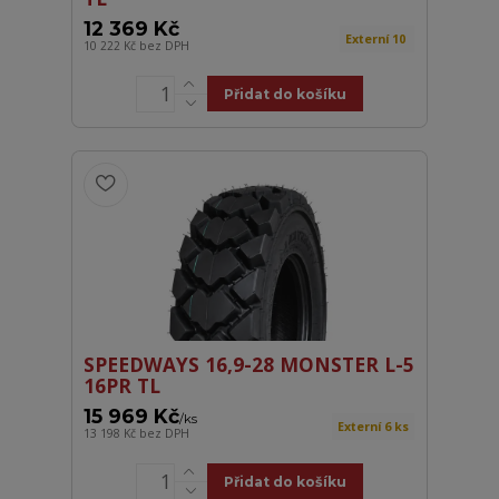
12 369 Kč
Externí 10
10 222 Kč
bez DPH
Přidat do košíku
SPEEDWAYS 16,9-28 MONSTER L-5
16PR TL
15 969 Kč
/
ks
Externí 6 ks
13 198 Kč
bez DPH
Přidat do košíku