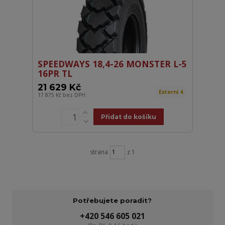
SPEEDWAYS 18,4-26 MONSTER L-5
16PR TL
21 629 Kč
Externí 4
17 875 Kč
bez DPH
Přidat do košíku
strana
z 1
Potřebujete poradit?
+420 546 605 021