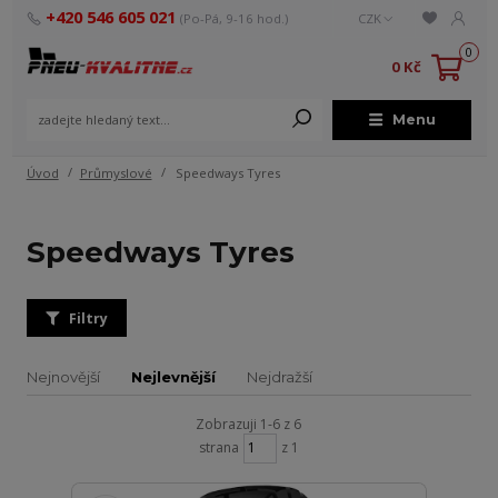
+420 546 605 021
(Po-Pá, 9-16 hod.)
CZK
0
0 Kč
Menu
Úvod
Průmyslové
Speedways Tyres
Speedways Tyres
Filtry
Nejnovější
Nejlevnější
Nejdražší
Zobrazuji 1-6 z 6
strana
z 1