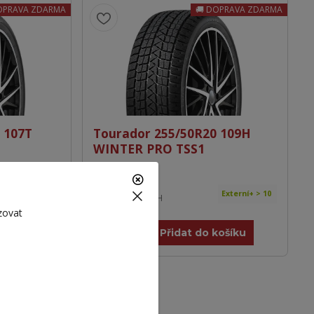
OPRAVA ZDARMA
DOPRAVA ZDARMA
 107T
Tourador 255/50R20 109H
WINTER PRO TSS1
2 557 Kč
Externí+ > 10
Externí+ > 10
2 113 Kč
bez DPH
zovat
košíku
Přidat do košíku
OPRAVA ZDARMA