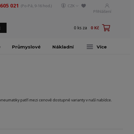
 605 021
(Po-Pá, 9-16 hod.)
CZK
Přihlášení
0
ks
za
0 Kč
t
é
Průmyslové
Nákladní
Více
ní pneumatiky patří mezi cenově dostupné varianty v naší nabídce.