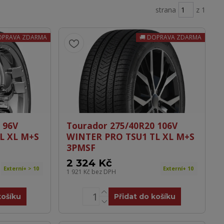
strana
z 1
OPRAVA ZDARMA
DOPRAVA ZDARMA
 96V
Tourador 275/40R20 106V
L XL M+S
WINTER PRO TSU1 TL XL M+S
3PMSF
2 324 Kč
Externí+ > 10
Externí+ 10
1 921 Kč
bez DPH
košíku
Přidat do košíku