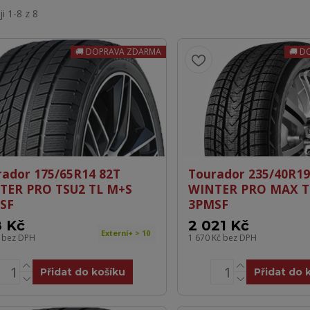
i 1-8 z 8
DOPRAVA ZDARMA
D
rador 175/65R14 82T
Tourador 235/40R19
TER PRO TSU2 TL M+S
WINTER PRO MAX T
SF
3PMSF
 Kč
2 021 Kč
Externí+ > 10
č
bez DPH
1 670 Kč
bez DPH
Přidat do košíku
Přidat do 