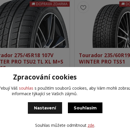
DOPRAVA ZDARMA
D
rador 275/45R18 107V
Tourador 235/60R19
TER PRO TSU2 TL XL M+S
WINTER PRO TSS1
SF
Zpracování cookies
46 Kč
2 441 Kč
Externí+ > 10
Kč
bez DPH
2 017 Kč
bez DPH
řebují Váš
souhlas
s použitím souborů cookies, aby Vám mohli zobra
informace týkající se Vašich zájmů.
Přidat do košíku
Přidat do 
Nastavení
Souhlasím
DOPRAVA ZDARMA
D
Souhlas můžete odmítnout
zde
.