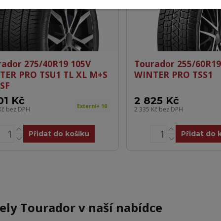
rador 275/40R19 105V
Tourador 255/60R19
TER PRO TSU1 TL XL M+S
WINTER PRO TSS1
SF
01 Kč
2 825 Kč
Externí+ 10
Kč
bez DPH
2 335 Kč
bez DPH
Přidat do košíku
Přidat do 
ly Tourador v naší nabídce