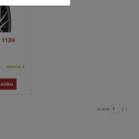
 113H
Externí+ 8
košíku
strana
z 1