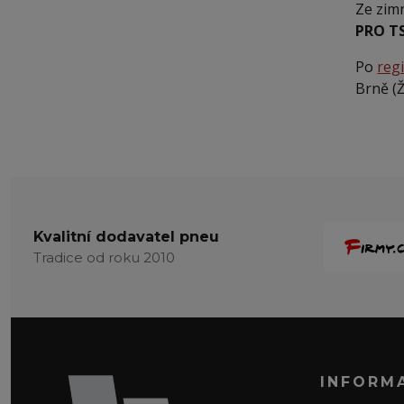
Ze zim
PRO T
Po
regi
Brně (Ž
Kvalitní dodavatel pneu
Tradice od roku 2010
INFORM