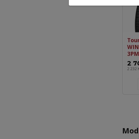
Tou
WIN
3PM
2 7
2 232 
Mode