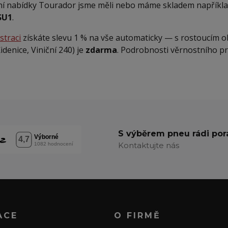
ní nabídky Tourador jsme měli nebo máme skladem napříkl
SU1
.
straci
získáte slevu 1 % na vše automaticky — s rostoucím 
idenice, Viniční 240) je
zdarma
. Podrobnosti věrnostního p
S výběrem pneu rádi po
Kontaktujte nás
ACE
O FIRMĚ