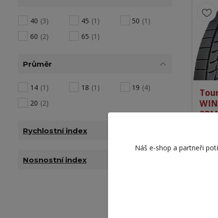
40
(3)
45
(1)
50
(1)
60
(2)
65
(1)
Průměr
14
(1)
18
(1)
19
(4)
Tou
WIN
20
(2)
3PM
2 3
Rychlostní index
1 939 
Náš e-shop a partneři pot
Nosnostní index