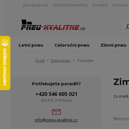
Jak nakupovat
Obchodní podmínky
Kontakty
Ochrana 
Letní pneu
Celoroční pneu
Zimní pneu
Úvod
Zimní pneu
Tourador
Zim
Potřebujete poradit?
+420 546 605 021
Za znač
(Po-Pá, 9-16 hod.)
Nejnov
info@pneu-kvalitne.cz