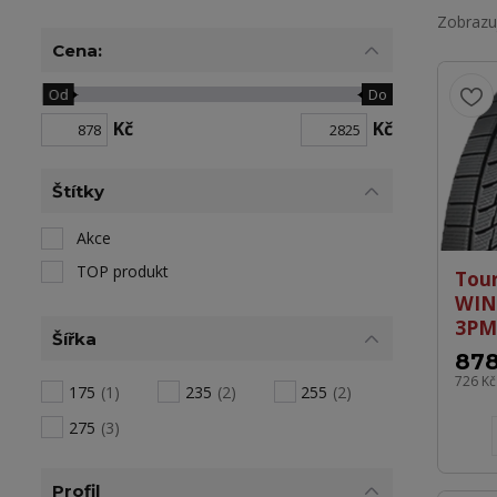
Zobrazuj
Cena:
Od
Do
Kč
Kč
Štítky
Akce
TOP produkt
Tou
WIN
3PM
Šířka
878
726 K
175
(1)
235
(2)
255
(2)
275
(3)
Profil