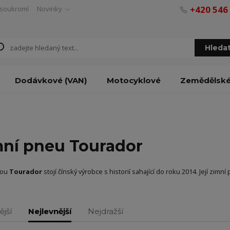
+420 546
soukromí
Novinky
Hleda
Dodávkové (VAN)
Motocyklové
Zemědělsk
ní pneu Tourador
kou
Tourador
stojí čínský výrobce s historií sahající do roku 2014. Její zim
ější
Nejlevnější
Nejdražší