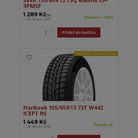
Sava 155/65R13 73Q eskimo s3+
3PMSF
1 289 Kč
/
ks
Partner+ > 10 ks
1 065 Kč
bez DPH
Přidat do košíku
KOREJSKÁ TECHNOLOGIE
Hankook 155/65R13 73T W442
ICEPT RS
1 449 Kč
Partner+ 8
1 198 Kč
bez DPH