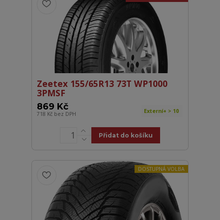
Zeetex 155/65R13 73T WP1000
3PMSF
869 Kč
Externí+ > 10
718 Kč
bez DPH
Přidat do košíku
DOSTUPNÁ VOLBA