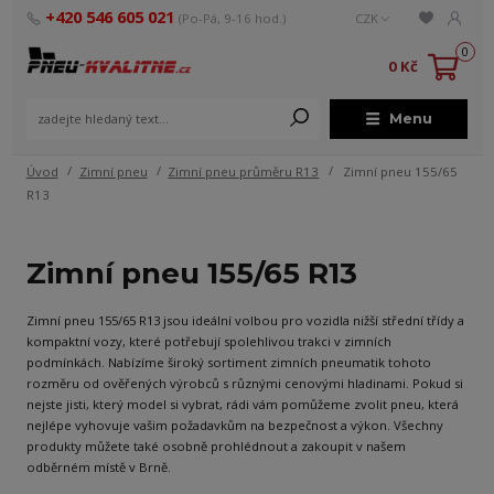
+420 546 605 021
(Po-Pá, 9-16 hod.)
CZK
0
0 Kč
Menu
Úvod
Zimní pneu
Zimní pneu průměru R13
Zimní pneu 155/65
R13
Zimní pneu 155/65 R13
Zimní pneu 155/65 R13 jsou ideální volbou pro vozidla nižší střední třídy a
kompaktní vozy, které potřebují spolehlivou trakci v zimních
podmínkách. Nabízíme široký sortiment zimních pneumatik tohoto
rozměru od ověřených výrobců s různými cenovými hladinami. Pokud si
nejste jisti, který model si vybrat, rádi vám pomůžeme zvolit pneu, která
nejlépe vyhovuje vašim požadavkům na bezpečnost a výkon. Všechny
produkty můžete také osobně prohlédnout a zakoupit v našem
odběrném místě v Brně.