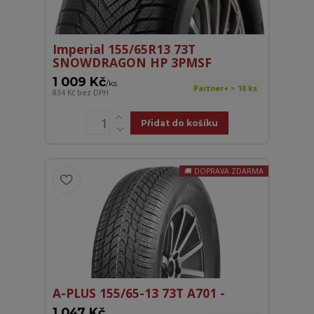
Imperial 155/65R13 73T
SNOWDRAGON HP 3PMSF
1 009 Kč
/
ks
Partner+ > 10 ks
834 Kč
bez DPH
Přidat do košíku
DOPRAVA ZDARMA
A-PLUS 155/65-13 73T A701 -
1 047 Kč