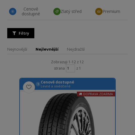
Cenově
Zlatý střed
Premium
1
dostupné
Filtry
Nejnovější
Nejlevnější
Nejdražší
Zobrazuji 1-12 z 12
strana
z 1
Cenově dostupné
1
Levné a osvědčené
DOPRAVA ZDARMA