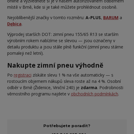
online a vyzvedněte si je v našem autorizovaném odběrném
místě v Brně, kde si je také můžete prohlédnout osobně.
Nejoblíbenější značky v tomto rozměru:
A-PLUS
,
BARUM
a
Dębica
.
Výprodej starších DOT: zimní pneu 155/65 R13 se starším
výrobním rokem nabízíme se slevou — jsou označeny v
detailu produktu a jsou stále plně funkční (zimní pneu stárne
pomaleji než letní).
Nakupte zimní pneu výhodně
Po
registraci
získáte slevu 1 % na vše automaticky — s
rostoucím objemem nákupů sleva roste až na 4 %. Osobní
odběr v Brně (Židenice, Viniční 240) je
zdarma
. Podrobnosti
věrnostního programu najdete v
obchodních podmínkách
.
Potřebujete poradit?