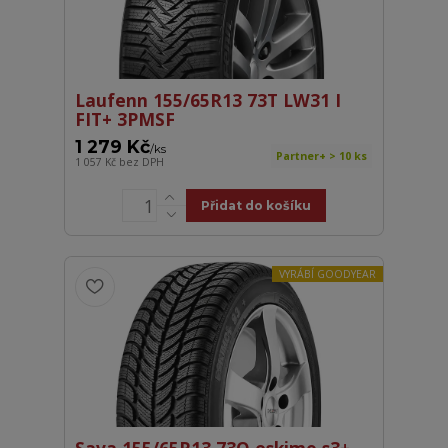
Laufenn 155/65R13 73T LW31 I
FIT+ 3PMSF
1 279 Kč
/
ks
Partner+ > 10 ks
1 057 Kč
bez DPH
Přidat do košíku
VYRÁBÍ GOODYEAR