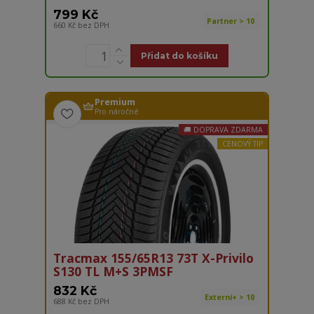
799 Kč
Partner > 10
660 Kč
bez DPH
Přidat do košíku
Premium
Pro náročné
DOPRAVA ZDARMA
CENOVÝ TIP
Tracmax 155/65R13 73T X-Privilo
S130 TL M+S 3PMSF
832 Kč
Externí+ > 10
688 Kč
bez DPH