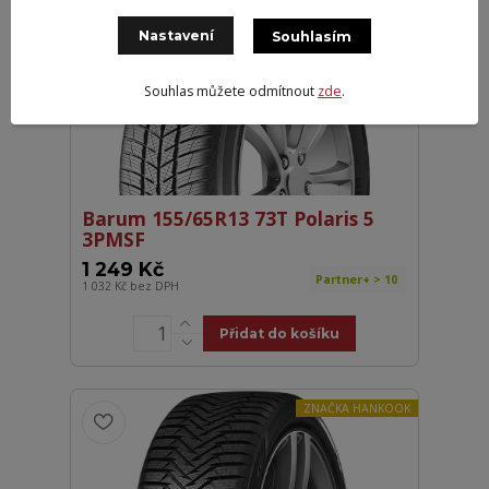
TRADICE KVALITY
Nastavení
Souhlasím
Souhlas můžete odmítnout
zde
.
Barum 155/65R13 73T Polaris 5
3PMSF
1 249 Kč
Partner+ > 10
1 032 Kč
bez DPH
Přidat do košíku
ZNAČKA HANKOOK