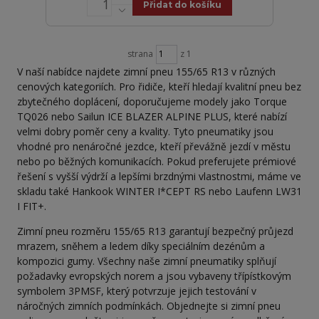
Přidat do košíku
strana
z 1
V naší nabídce najdete zimní pneu 155/65 R13 v různých
cenových kategoriích. Pro řidiče, kteří hledají kvalitní pneu bez
zbytečného doplácení, doporučujeme modely jako Torque
TQ026 nebo Sailun ICE BLAZER ALPINE PLUS, které nabízí
velmi dobry poměr ceny a kvality. Tyto pneumatiky jsou
vhodné pro nenáročné jezdce, kteří převážně jezdí v městu
nebo po běžných komunikacích. Pokud preferujete prémiové
řešení s vyšší výdrží a lepšími brzdnými vlastnostmi, máme ve
skladu také Hankook WINTER I*CEPT RS nebo Laufenn LW31
I FIT+.
Zimní pneu rozměru 155/65 R13 garantují bezpečný průjezd
mrazem, sněhem a ledem díky speciálním dezénům a
kompozici gumy. Všechny naše zimní pneumatiky splňují
požadavky evropských norem a jsou vybaveny třípístkovým
symbolem 3PMSF, který potvrzuje jejich testování v
náročných zimních podmínkách. Objednejte si zimní pneu