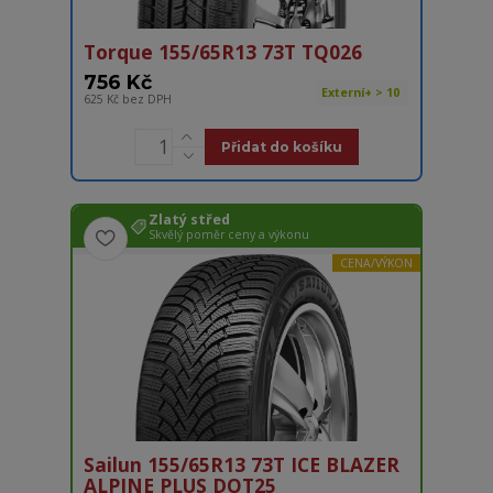
Torque 155/65R13 73T TQ026
756 Kč
Externí+ > 10
625 Kč
bez DPH
Přidat do košíku
Zlatý střed
Skvělý poměr ceny a výkonu
CENA/VÝKON
Sailun 155/65R13 73T ICE BLAZER
ALPINE PLUS DOT25