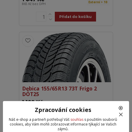
Externí > 10
865 Kč
bez DPH
Přidat do košíku
Dębica 155/65R13 73T Frigo 2
DOT25
1 109 Kč
Partner > 10
917 Kč
bez DPH
Zpracování cookies
Náš e-shop a partneři potřebují Váš
souhlas
s použitím souborů
Přidat do košíku
cookies, aby Vám mohli zobrazovat informace týkající se Vašich
zájmů.