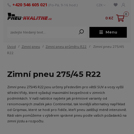
+420 546 605 021
(Po-Pá, 9-16 hod.)
CZK
0
0 Kč
Menu
Úvod
Zimní pneu
Zimní pneu průměru R22
Zimní pneu 275/45
R22
Zimní pneu 275/45 R22
Zimní pneu 275/45 R22 jsou určeny především pro větší SUV a vozy vyšší
střední třídy, které vyžadují maximální bezpečnost v zimních
podmínkách. V naší nabídce najdete jak prémiové varianty od
renomovaných značek jako Continental, tak levnější alternativy například
od Gripmax, které se hodí pro řidiče, kteří pneu zatěžují méně intenzivně.
Rádi vám pomůžeme s výběrem správné pneu podle vašich požadavků na
zimní jízdu a rozpočtu.