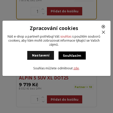
7 875 Kč
bez DPH
Přidat do košíku
Zpracování cookies
ŠPIČKA TRHU
Náš e-shop a partneři potřebují Váš
souhlas
s použitím souborů
cookies, aby Vám mohli zobrazovat informace týkající se Vašich
zájmů.
Nastavení
Souhlasím
Souhlas můžete odmítnout
zde
.
Michelin 275/45R22 112V PILOT
ALPIN 5 SUV XL DOT25
9 719 Kč
Partner > 10
8 032 Kč
bez DPH
Přidat do košíku