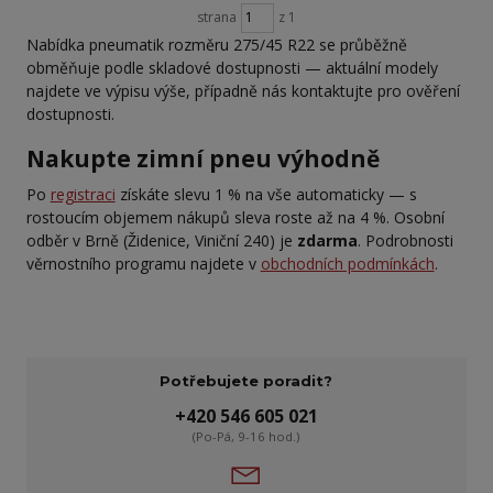
strana
z 1
Nabídka pneumatik rozměru 275/45 R22 se průběžně
obměňuje podle skladové dostupnosti — aktuální modely
najdete ve výpisu výše, případně nás kontaktujte pro ověření
dostupnosti.
Nakupte zimní pneu výhodně
Po
registraci
získáte slevu 1 % na vše automaticky — s
rostoucím objemem nákupů sleva roste až na 4 %. Osobní
odběr v Brně (Židenice, Viniční 240) je
zdarma
. Podrobnosti
věrnostního programu najdete v
obchodních podmínkách
.
Potřebujete poradit?
+420 546 605 021
(Po-Pá, 9-16 hod.)