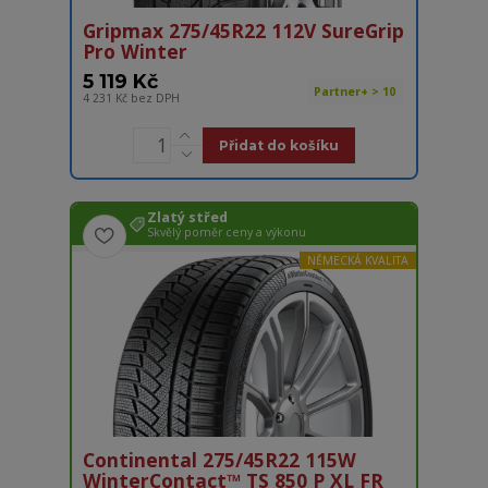
Gripmax 275/45R22 112V SureGrip
Pro Winter
5 119 Kč
Partner+ > 10
4 231 Kč
bez DPH
Přidat do košíku
Zlatý střed
Skvělý poměr ceny a výkonu
NĚMECKÁ KVALITA
Continental 275/45R22 115W
WinterContact™ TS 850 P XL FR