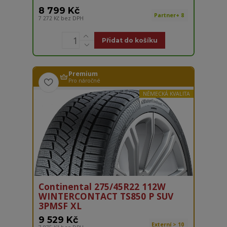
8 799 Kč
Partner+ 8
7 272 Kč
bez DPH
Přidat do košíku
Premium
Pro náročné
NĚMECKÁ KVALITA
Continental 275/45R22 112W
WINTERCONTACT TS850 P SUV
3PMSF XL
9 529 Kč
Externí > 10