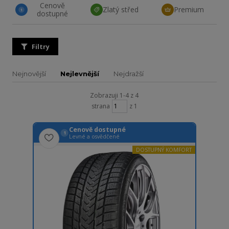
Cenově
Zlatý střed
Premium
1
dostupné
Filtry
Nejnovější
Nejlevnější
Nejdražší
Zobrazuji 1-4 z 4
strana
z 1
Cenově dostupné
1
Levné a osvědčené
DOSTUPNÝ KOMFORT