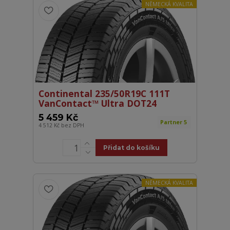
NĚMECKÁ KVALITA
Continental 235/50R19C 111T
VanContact™ Ultra DOT24
5 459 Kč
Partner 5
4 512 Kč
bez DPH
Přidat do košíku
NĚMECKÁ KVALITA