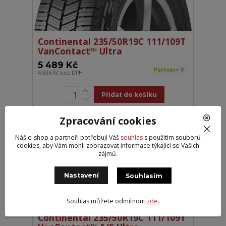
Continental 235/50R19C 111/109T
VanContact™ Ultra
5 489 Kč
Partner+ 8
4 536 Kč
bez DPH
Přidat do košíku
Zpracování cookies
NĚMECKÁ KVALITA
Náš e-shop a partneři potřebují Váš
souhlas
s použitím souborů
cookies, aby Vám mohli zobrazovat informace týkající se Vašich
zájmů.
Nastavení
Souhlasím
Souhlas můžete odmítnout
zde
.
Continental 235/50R19C 111/109T