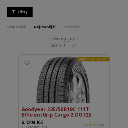
Filtry
Nejnovější
Nejlevnější
Nejdražší
Zobrazuji 1-6 z 6
strana
z 1
AMERICKÁ TRADICE
Goodyear 235/50R19C 111T
EfficientGrip Cargo 2 DOT25
4 019 Kč
Partner > 10
3 321 Kč
bez DPH