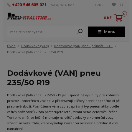
+420 546 605 021
(Po-Pá, 9-16 hod.)
CZK
0
0 Kč
Menu
Úvod
Dodávkové (VAN)
Dodávkové (VAN) pneu průměru R19
Dodávkové (VAN) pneu 235/50 R19
Dodávkové (VAN) pneu
235/50 R19
Dodávkové (VAN) pneu 235/50 R19 jsou speciálně vyvinuty pro robustní
provoz komerčních vozidel a představují klíčový prvek bezpečnosti při
přepravě zboží. Pomůžeme vám vybrat správný typ pneumatiky podle
vašich požadavků – zda preferujete letní, zimní nebo celoroční řešení.
Tento rozměr se běžně montuje na větší dodávky a komerční vozy
střední až vyšší třídy, které vyžadují zvýšenou nosnost a odolnost vůči
namáhání.