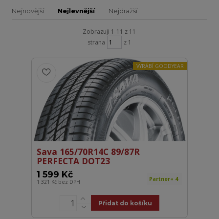
Nejnovější
Nejlevnější
Nejdražší
Zobrazuji 1-11 z 11
strana
z 1
VYRÁBÍ GOODYEAR
Sava 165/70R14C 89/87R
PERFECTA DOT23
1 599 Kč
Partner+ 4
1 321 Kč
bez DPH
Přidat do košíku