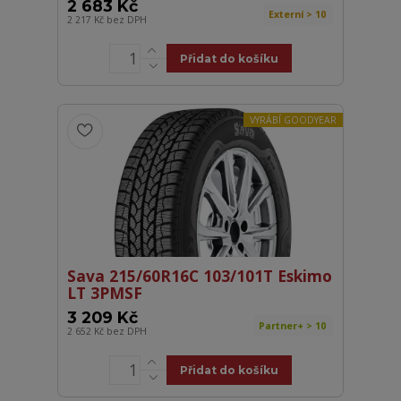
2 683 Kč
Externí > 10
2 217 Kč
bez DPH
Přidat do košíku
VYRÁBÍ GOODYEAR
Sava 215/60R16C 103/101T Eskimo
LT 3PMSF
3 209 Kč
Partner+ > 10
2 652 Kč
bez DPH
Přidat do košíku