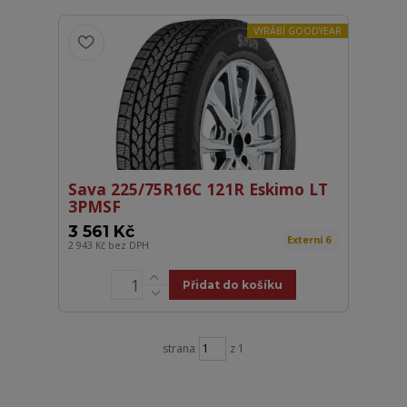
VYRÁBÍ GOODYEAR
Sava 225/75R16C 121R Eskimo LT
3PMSF
3 561 Kč
Externí 6
2 943 Kč
bez DPH
Přidat do košíku
strana
z 1