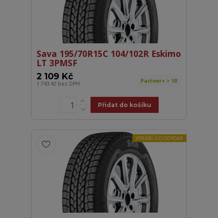
Sava 195/70R15C 104/102R Eskimo
LT 3PMSF
2 109 Kč
Partner+ > 10
1 743 Kč
bez DPH
Přidat do košíku
VYRÁBÍ GOODYEAR