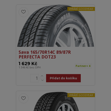
VYRÁBÍ GOODYEAR
Sava 165/70R14C 89/87R
PERFECTA DOT23
1 629 Kč
Partner+ 4
1 346 Kč
bez DPH
Přidat do košíku
VYRÁBÍ GOODYEAR