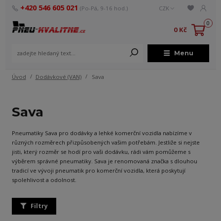
+420 546 605 021
(Po-Pá, 9-16 hod.)
CZK
0
0 Kč
Menu
Úvod
Dodávkové (VAN)
Sava
Sava
Pneumatiky Sava pro dodávky a lehké komerční vozidla nabízíme v
různých rozměrech přizpůsobených vašim potřebám. Jestliže si nejste
jisti, který rozměr se hodí pro vaši dodávku, rádi vám pomůžeme s
výběrem správné pneumatiky. Sava je renomovaná značka s dlouhou
tradicí ve vývoji pneumatik pro komerční vozidla, která poskytují
spolehlivost a odolnost.
Filtry