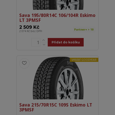
Sava 195/80R14C 106/104R Eskimo
LT 3PMSF
2 509 Kč
Partner+ > 10
2 074 Kč
bez DPH
Přidat do košíku
VYRÁBÍ GOODYEAR
Sava 215/70R15C 109S Eskimo LT
3PMSF