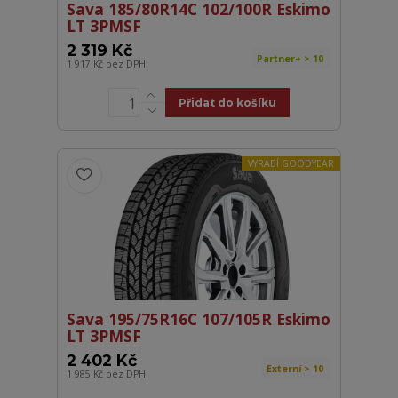
Sava 185/80R14C 102/100R Eskimo
LT 3PMSF
2 319 Kč
Partner+ > 10
1 917 Kč
bez DPH
Přidat do košíku
VYRÁBÍ GOODYEAR
Sava 195/75R16C 107/105R Eskimo
LT 3PMSF
2 402 Kč
Externí > 10
1 985 Kč
bez DPH