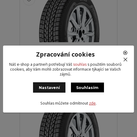
Sava 195/60R16C 99/97T Eskimo
Zpracování cookies
LT 3PMSF
2 509 Kč
Náš e-shop a partneři potřebují Váš
souhlas
s použitím souborů
Externí > 10
2 074 Kč
bez DPH
cookies, aby Vám mohli zobrazovat informace týkající se Vašich
zájmů.
Přidat do košíku
Nastavení
Souhlasím
VYRÁBÍ GOODYEAR
Souhlas můžete odmítnout
zde
.