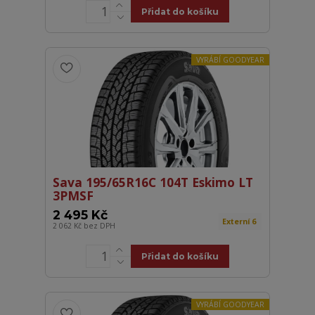
Přidat do košíku
VYRÁBÍ GOODYEAR
Sava 195/65R16C 104T Eskimo LT
3PMSF
2 495 Kč
Externí 6
2 062 Kč
bez DPH
Přidat do košíku
VYRÁBÍ GOODYEAR