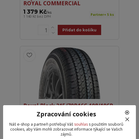
ROYAL COMMERCIAL
1 379 Kč
/
ks
Partner+ 5 ks
1 140 Kč
bez DPH
Přidat do košíku
Royal Black 215/70R16C 108/106R
ROYAL COMMERCIAL
Zpracování cookies
1 489 Kč
/
ks
Partner+ > 10 ks
Náš e-shop a partneři potřebují Váš
souhlas
s použitím souborů
1 231 Kč
bez DPH
cookies, aby Vám mohli zobrazovat informace týkající se Vašich
zájmů.
Přidat do košíku