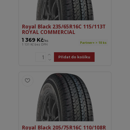
Royal Black 235/65R16C 115/113T
ROYAL COMMERCIAL
1 369 Kč
/
ks
Partner+ > 10 ks
1 131 Kč
bez DPH
Přidat do košíku
Royal Black 205/75R16C 110/108R