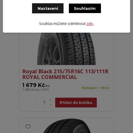
Nastavení
Souhlasím
Souhlas můžete odmítnout
zde
.
Royal Black 215/75R16C 113/111R
ROYAL COMMERCIAL
1 679 Kč
/
ks
Partner+ > 10 ks
1 388 Kč
bez DPH
Přidat do košíku