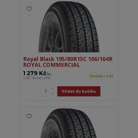
Royal Black 195/80R15C 106/104R
ROYAL COMMERCIAL
1 279 Kč
/
ks
Partner+ 5 ks
1 057 Kč
bez DPH
Přidat do košíku