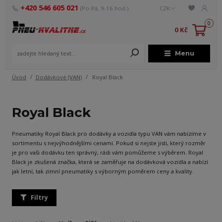
+420 546 605 021
(Po-Pá, 9-16 hod.)
CZK
0
0 Kč
Menu
Úvod
Dodávkové (VAN)
Royal Black
Royal Black
Pneumatiky Royal Black pro dodávky a vozidla typu VAN vám nabízíme v
sortimentu s nejvýhodnějšími cenami. Pokud si nejste jisti, který rozměr
je pro vaši dodávku ten správný, rádi vám pomůžeme s výběrem. Royal
Black je zkušená značka, která se zaměřuje na dodávková vozidla a nabízí
jak letní, tak zimní pneumatiky s výborným poměrem ceny a kvality.
Filtry