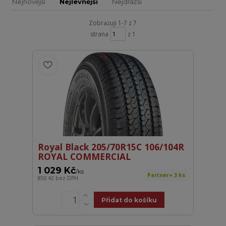
Nejnovější
Nejlevnější
Nejdražší
Zobrazuji 1-7 z 7
strana
z 1
Royal Black 205/70R15C 106/104R
ROYAL COMMERCIAL
1 029 Kč
/
ks
Partner+ 3 ks
850 Kč
bez DPH
Přidat do košíku