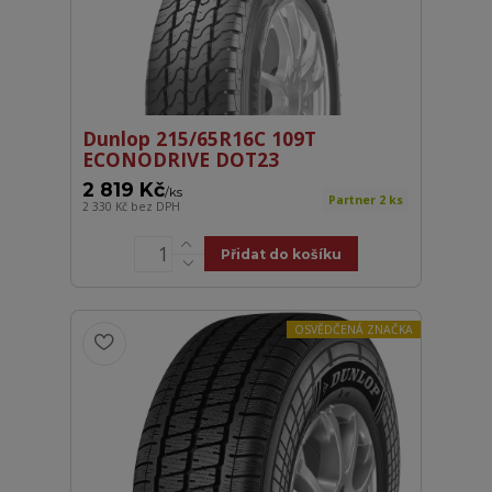
Dunlop 215/65R16C 109T
ECONODRIVE DOT23
2 819 Kč
/
ks
Partner 2 ks
2 330 Kč
bez DPH
Přidat do košíku
OSVĚDČENÁ ZNAČKA