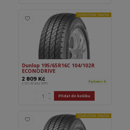
OSVĚDČENÁ ZNAČKA
Dunlop 195/65R16C 104/102R
ECONODRIVE
2 809 Kč
Partner+ 8
2 321 Kč
bez DPH
Přidat do košíku
OSVĚDČENÁ ZNAČKA