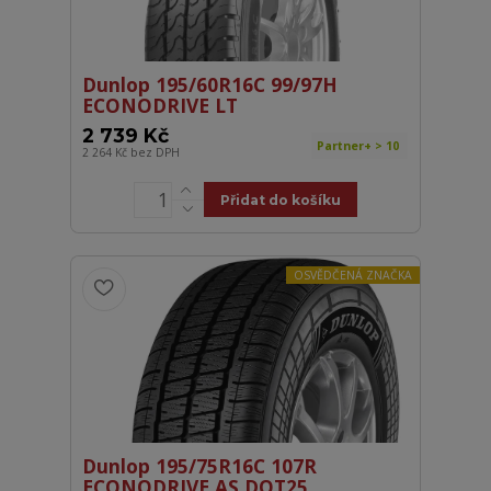
Dunlop 195/60R16C 99/97H
ECONODRIVE LT
2 739 Kč
Partner+ > 10
2 264 Kč
bez DPH
Přidat do košíku
OSVĚDČENÁ ZNAČKA
Dunlop 195/75R16C 107R
ECONODRIVE AS DOT25