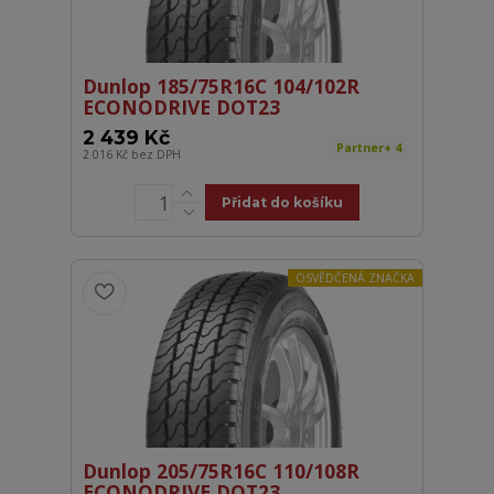
Dunlop 185/75R16C 104/102R
ECONODRIVE DOT23
2 439 Kč
Partner+ 4
2 016 Kč
bez DPH
Přidat do košíku
OSVĚDČENÁ ZNAČKA
Dunlop 205/75R16C 110/108R
ECONODRIVE DOT23