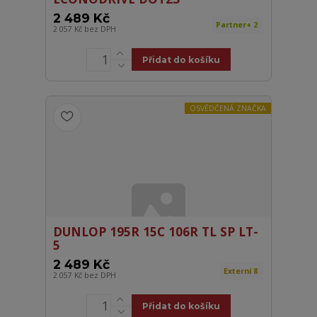
2 489 Kč
Partner+ 2
2 057 Kč
bez DPH
Přidat do košíku
OSVĚDČENÁ ZNAČKA
DUNLOP 195R 15C 106R TL SP LT-
5
2 489 Kč
Externí 8
2 057 Kč
bez DPH
Přidat do košíku