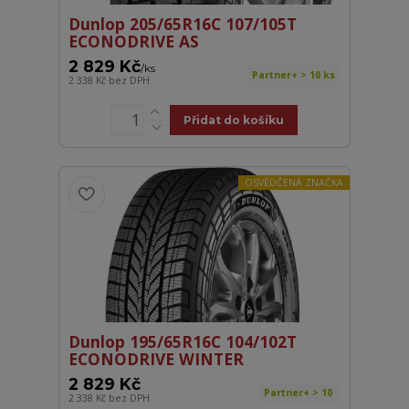
Dunlop 205/65R16C 107/105T
ECONODRIVE AS
2 829 Kč
/
ks
Partner+ > 10 ks
2 338 Kč
bez DPH
Přidat do košíku
OSVĚDČENÁ ZNAČKA
Dunlop 195/65R16C 104/102T
ECONODRIVE WINTER
2 829 Kč
Partner+ > 10
2 338 Kč
bez DPH