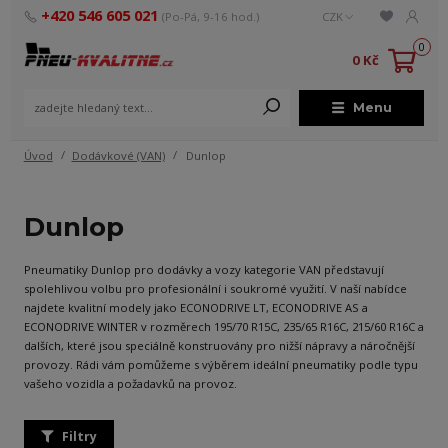
+420 546 605 021
(Po-Pá, 9-16 hod.)
CZK
0
0 Kč
Menu
Úvod
Dodávkové (VAN)
Dunlop
Dunlop
Pneumatiky Dunlop pro dodávky a vozy kategorie VAN představují
spolehlivou volbu pro profesionální i soukromé využití. V naší nabídce
najdete kvalitní modely jako ECONODRIVE LT, ECONODRIVE AS a
ECONODRIVE WINTER v rozměrech 195/70 R15C, 235/65 R16C, 215/60 R16C a
dalších, které jsou speciálně konstruovány pro nižší nápravy a náročnější
provozy. Rádi vám pomůžeme s výběrem ideální pneumatiky podle typu
vašeho vozidla a požadavků na provoz.
Filtry