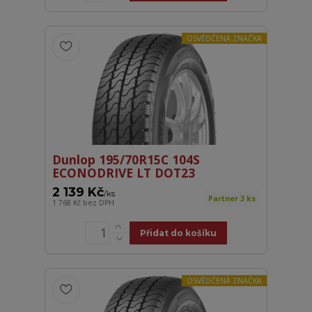
OSVĚDČENÁ ZNAČKA
Dunlop 195/70R15C 104S
ECONODRIVE LT DOT23
2 139 Kč
/
ks
Partner 3 ks
1 768 Kč
bez DPH
Přidat do košíku
OSVĚDČENÁ ZNAČKA