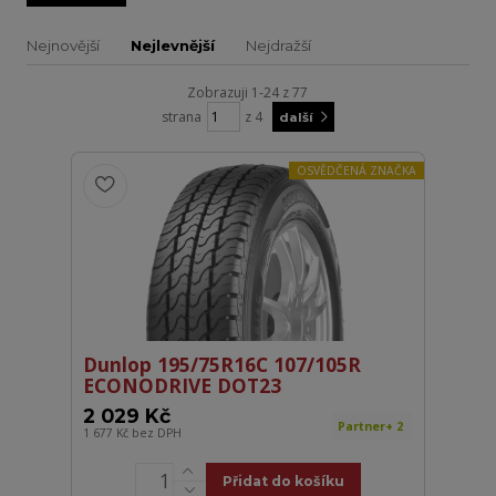
Nejnovější
Nejlevnější
Nejdražší
Zobrazuji 1-24 z 77
strana
z 4
další
OSVĚDČENÁ ZNAČKA
Dunlop 195/75R16C 107/105R
ECONODRIVE DOT23
2 029 Kč
Partner+ 2
1 677 Kč
bez DPH
Přidat do košíku