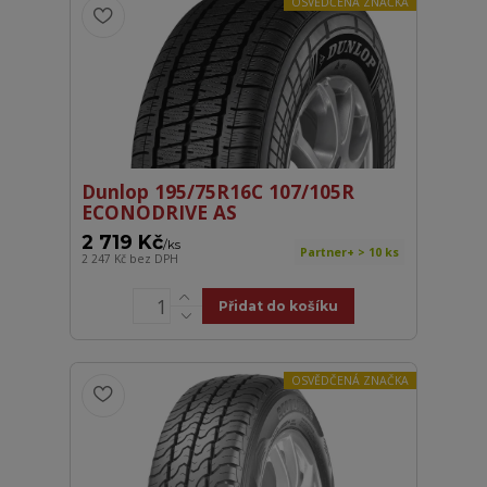
OSVĚDČENÁ ZNAČKA
Dunlop 195/75R16C 107/105R
ECONODRIVE AS
2 719 Kč
/
ks
Partner+ > 10 ks
2 247 Kč
bez DPH
Přidat do košíku
OSVĚDČENÁ ZNAČKA