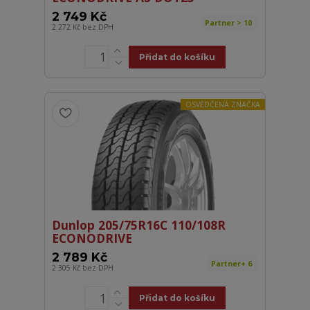
2 749 Kč
Partner > 10
2 272 Kč
bez DPH
Přidat do košíku
OSVĚDČENÁ ZNAČKA
Dunlop 205/75R16C 110/108R
ECONODRIVE
2 789 Kč
Partner+ 6
2 305 Kč
bez DPH
Přidat do košíku