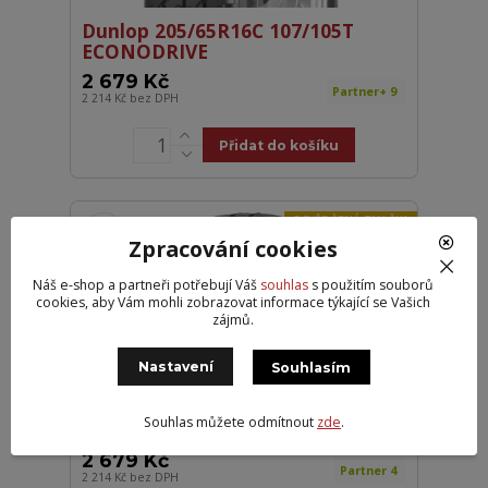
Dunlop 205/65R16C 107/105T
ECONODRIVE
2 679 Kč
Partner+ 9
2 214 Kč
bez DPH
Přidat do košíku
OSVĚDČENÁ ZNAČKA
Zpracování cookies
Náš e-shop a partneři potřebují Váš
souhlas
s použitím souborů
cookies, aby Vám mohli zobrazovat informace týkající se Vašich
zájmů.
Nastavení
Souhlasím
Dunlop 205/70R15C 106R
Souhlas můžete odmítnout
zde
.
ECONODRIVE DOT25
2 679 Kč
Partner 4
2 214 Kč
bez DPH