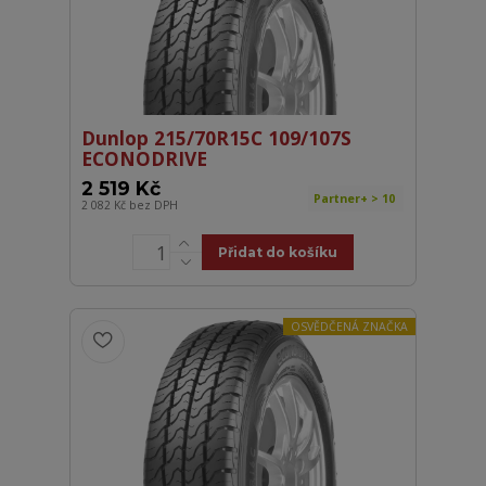
Dunlop 215/70R15C 109/107S
ECONODRIVE
2 519 Kč
Partner+ > 10
2 082 Kč
bez DPH
Přidat do košíku
OSVĚDČENÁ ZNAČKA