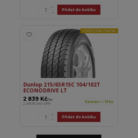
Přidat do košíku
OSVĚDČENÁ ZNAČKA
Dunlop 215/65R15C 104/102T
ECONODRIVE LT
2 839 Kč
/
ks
Partner+ > 10 ks
2 346 Kč
bez DPH
Přidat do košíku