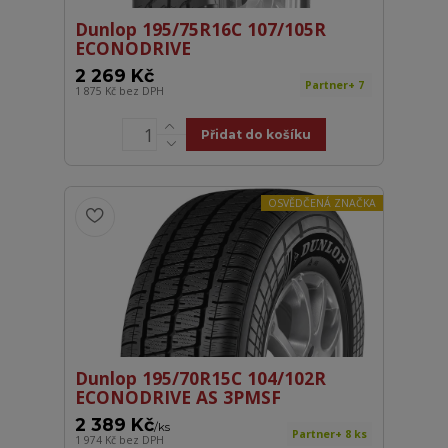
Dunlop 195/75R16C 107/105R
ECONODRIVE
2 269 Kč
Partner+ 7
1 875 Kč
bez DPH
Přidat do košíku
OSVĚDČENÁ ZNAČKA
Dunlop 195/70R15C 104/102R
ECONODRIVE AS 3PMSF
2 389 Kč
/
ks
Partner+ 8 ks
1 974 Kč
bez DPH