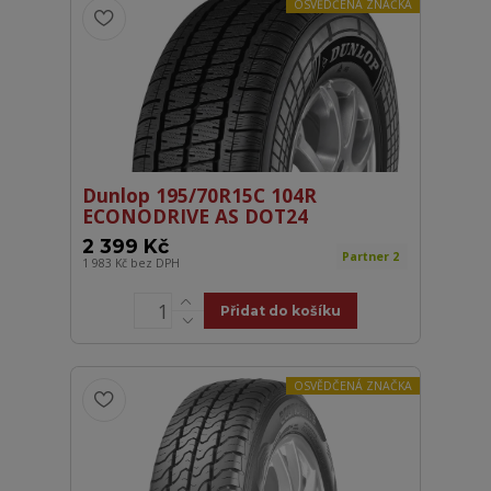
OSVĚDČENÁ ZNAČKA
Dunlop 195/70R15C 104R
ECONODRIVE AS DOT24
2 399 Kč
Partner 2
1 983 Kč
bez DPH
Přidat do košíku
OSVĚDČENÁ ZNAČKA