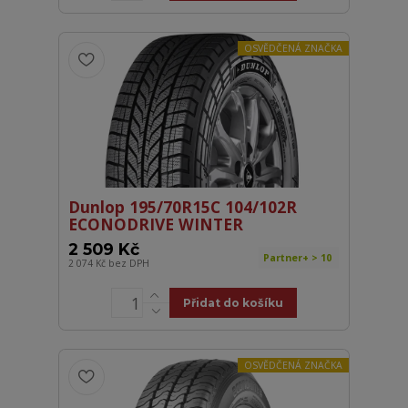
OSVĚDČENÁ ZNAČKA
Dunlop 195/70R15C 104/102R
ECONODRIVE WINTER
2 509 Kč
Partner+ > 10
2 074 Kč
bez DPH
Přidat do košíku
OSVĚDČENÁ ZNAČKA