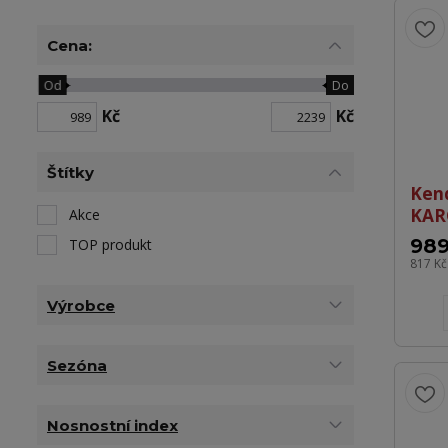
Cena:
Od
Do
Kč
Kč
Štítky
Ken
KAR
Akce
989
TOP produkt
817 K
Výrobce
Sezóna
Nosnostní index