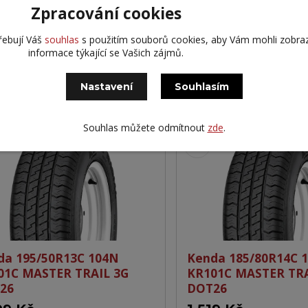
GOTRAIL 3G DOT26
KR209C KARGOTRAIL
Zpracování cookies
M+S
řebují Váš
souhlas
s použitím souborů cookies, aby Vám mohli zobra
19 Kč
1 450 Kč
informace týkající se Vašich zájmů.
Partner > 10
Kč
bez DPH
1 198 Kč
bez DPH
Nastavení
Souhlasím
Přidat do košíku
Přidat do 
Souhlas můžete odmítnout
zde
.
da 195/50R13C 104N
Kenda 185/80R14C 
01C MASTER TRAIL 3G
KR101C MASTER TRA
26
DOT26