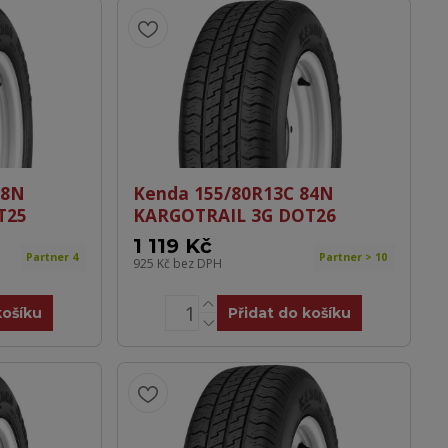
78N
Kenda 155/80R13C 84N
T25
KARGOTRAIL 3G DOT26
1 119 Kč
Partner 4
Partner > 10
925 Kč
bez DPH
košíku
Přidat do košíku