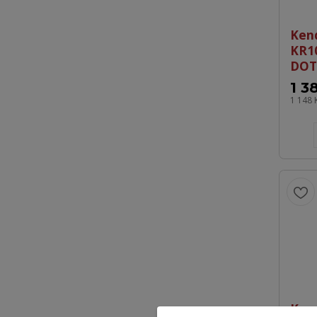
Ken
KR1
DOT
1 3
1 148 
Ken