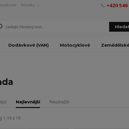
+420 546
soukromí
Novinky
Hleda
Dodávkové (VAN)
Motocyklové
Zemědělsk
nda
ější
Nejlevnější
Nejdražší
i 1-19 z 19