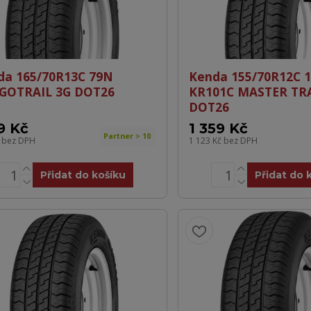
da 165/70R13C 79N
Kenda 155/70R12C 
GOTRAIL 3G DOT26
KR101C MASTER TRA
DOT26
19 Kč
1 359 Kč
Partner > 10
č
bez DPH
1 123 Kč
bez DPH
Přidat do košíku
Přidat do 