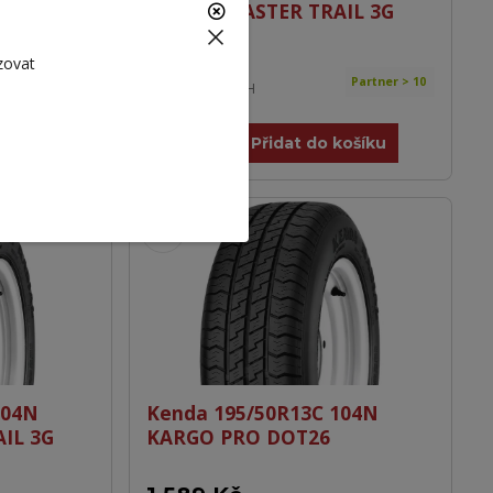
 3G TL
KR101C MASTER TRAIL 3G
DOT26
zovat
1 499 Kč
Externí 8
Partner > 10
1 239 Kč
bez DPH
košíku
Přidat do košíku
104N
Kenda 195/50R13C 104N
IL 3G
KARGO PRO DOT26