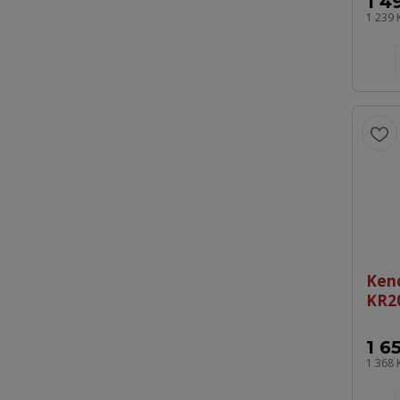
1 4
1 239 
Ken
KR2
1 6
1 368 