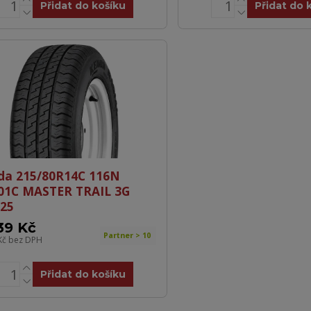
Přidat do košíku
Přidat do 
da 215/80R14C 116N
01C MASTER TRAIL 3G
25
39 Kč
Partner > 10
Kč
bez DPH
Přidat do košíku