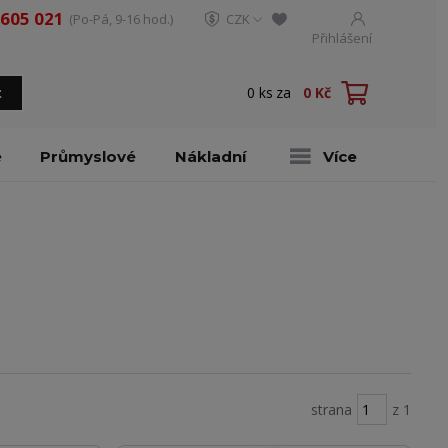
 605 021
(Po-Pá, 9-16 hod.)
CZK
Přihlášení
0
ks
za
0 Kč
t
é
Průmyslové
Nákladní
Více
strana
z 1