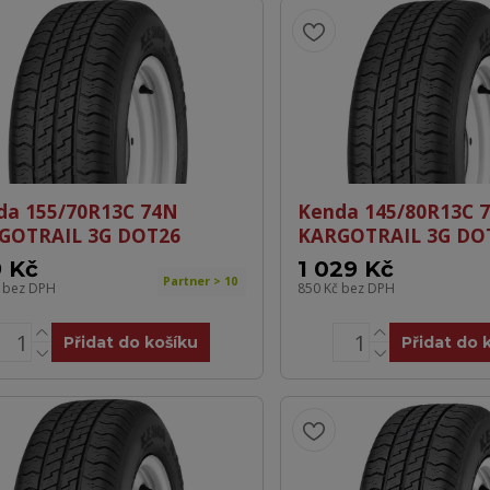
da 155/70R13C 74N
Kenda 145/80R13C 
GOTRAIL 3G DOT26
KARGOTRAIL 3G DO
 Kč
1 029 Kč
Partner > 10
č
bez DPH
850 Kč
bez DPH
Přidat do košíku
Přidat do 