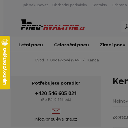
Jak nakupovat
Obchodní podmínky
Kontakty
Ochrana 
Letní pneu
Celoroční pneu
Zimní pneu
Úvod
Dodávkové (VAN)
Kenda
Ke
Potřebujete poradit?
+420 546 605 021
(Po-Pá, 9-16 hod.)
Nejnov
Zobrazuj
info@pneu-kvalitne.cz