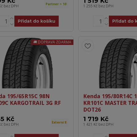
99 Kč
1 519 Kč
Partner > 10
Kč
bez DPH
1 255 Kč
bez DPH
Přidat do košíku
Přidat do 
DOPRAVA ZDARMA
da 195/65R15C 98N
Kenda 195/80R14C 
09C KARGOTRAIL 3G RF
KR101C MASTER TRA
DOT26
55 Kč
1 719 Kč
Externí 8
Kč
bez DPH
1 421 Kč
bez DPH