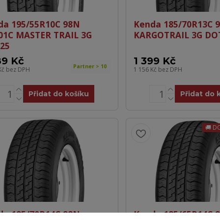
da 195/55R10C 98N
Kenda 185/70R13C 
01C MASTER TRAIL 3G
KARGOTRAIL 3G DO
25
89 Kč
1 399 Kč
Partner > 10
Kč
bez DPH
1 156 Kč
bez DPH
Přidat do košíku
Přidat do 
D
da 195/70R14C 98N
Kenda 185/65R14C 