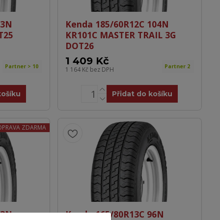
93N
Kenda 185/60R12C 104N
T25
KR101C MASTER TRAIL 3G
DOT26
1 409 Kč
Partner > 10
Partner 2
1 164 Kč
bez DPH
košíku
Přidat do košíku
OPRAVA ZDARMA
93N
Kenda 165/80R13C 96N