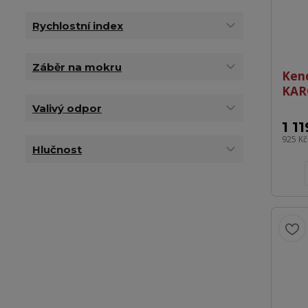
Rychlostní index
Záběr na mokru
Ken
KAR
Valivý odpor
1 1
925 K
Hlučnost