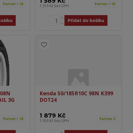
1 589 Kč
Partner > 10
Partner > 10
1 313 Kč
bez DPH
košíku
Přidat do košíku
108N
Kenda 50/185R10C 98N K399
IL 3G
DOT24
1 879 Kč
Partner > 10
Partner 4
1 553 Kč
bez DPH