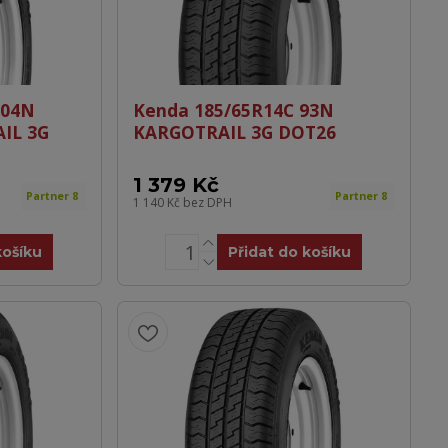
104N
Kenda 185/65R14C 93N
IL 3G
KARGOTRAIL 3G DOT26
1 379 Kč
Partner 8
Partner 8
1 140 Kč
bez DPH
košíku
Přidat do košíku