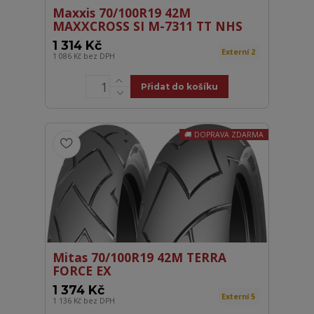
Maxxis 70/100R19 42M
MAXXCROSS SI M-7311 TT NHS
1 314 Kč
Externí 2
1 086 Kč
bez DPH
Přidat do košíku
DOPRAVA ZDARMA
Mitas 70/100R19 42M TERRA
FORCE EX
1 374 Kč
Externí 5
1 136 Kč
bez DPH