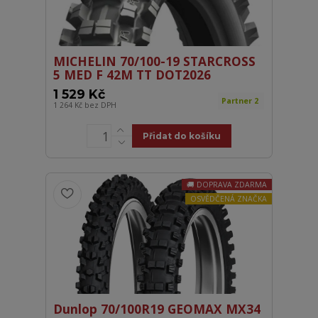
MICHELIN 70/100-19 STARCROSS
5 MED F 42M TT DOT2026
1 529 Kč
Partner 2
1 264 Kč
bez DPH
Přidat do košíku
DOPRAVA ZDARMA
OSVĚDČENÁ ZNAČKA
Dunlop 70/100R19 GEOMAX MX34