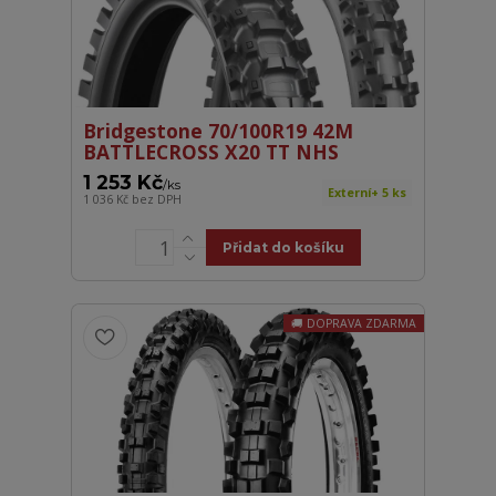
Bridgestone 70/100R19 42M
BATTLECROSS X20 TT NHS
1 253 Kč
/
ks
Externí+ 5 ks
1 036 Kč
bez DPH
Přidat do košíku
DOPRAVA ZDARMA