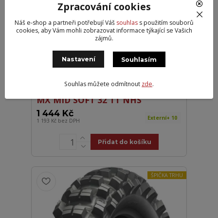
Zpracování cookies
DOPRAVA ZDARMA
SPORTOVNÍ DNA
Náš e-shop a partneři potřebují Váš
souhlas
s použitím souborů
cookies, aby Vám mohli zobrazovat informace týkající se Vašich
zájmů.
Nastavení
Souhlasím
Souhlas můžete odmítnout
zde
.
Pirelli 70/100R19 42M SCORPION
MX MID SOFT 32 TT NHS
1 444 Kč
Externí+ 10
1 193 Kč
bez DPH
Přidat do košíku
ŠPIČKA TRHU