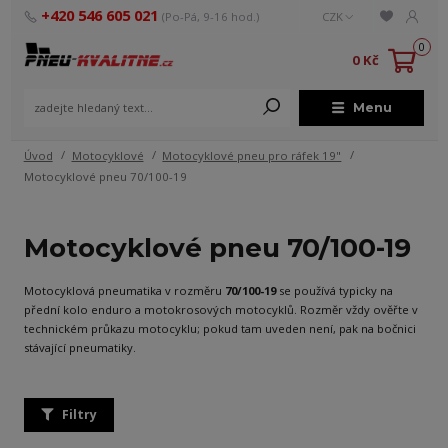
+420 546 605 021
(Po-Pá, 9-16 hod.)
CZK
0
0 Kč
Menu
Úvod
Motocyklové
Motocyklové pneu pro ráfek 19"
Motocyklové pneu 70/100-19
Motocyklové pneu 70/100-19
Motocyklová pneumatika v rozměru
70/100-19
se používá typicky na
přední kolo enduro a motokrosových motocyklů. Rozměr vždy ověřte v
technickém průkazu motocyklu; pokud tam uveden není, pak na bočnici
stávající pneumatiky.
Filtry