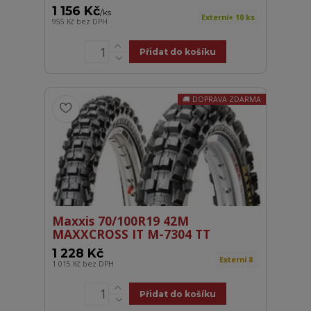
1 156 Kč
/
ks
Externí+ 10 ks
955 Kč
bez DPH
Přidat do košíku
DOPRAVA ZDARMA
Maxxis 70/100R19 42M
MAXXCROSS IT M-7304 TT
1 228 Kč
Externí 8
1 015 Kč
bez DPH
Přidat do košíku