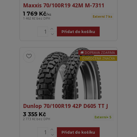
Maxxis 70/100R19 42M M-7311
1 769 Kč
/
ks
Externí 7 ks
1 462 Kč
bez DPH
Přidat do košíku
DOPRAVA ZDARMA
OSVĚDČENÁ ZNAČKA
Dunlop 70/100R19 42P D605 TT J
3 355 Kč
Externí+ 5
2 773 Kč
bez DPH
Přidat do košíku