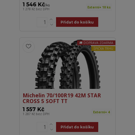
1 546 Kč
/
ks
Externí+ 10 ks
1 278 Kč
bez DPH
Přidat do košíku
DOPRAVA ZDARMA
ŠPIČKA TRHU
Michelin 70/100R19 42M STAR
CROSS 5 SOFT TT
1 557 Kč
Externí+ 4
1 287 Kč
bez DPH
Přidat do košíku