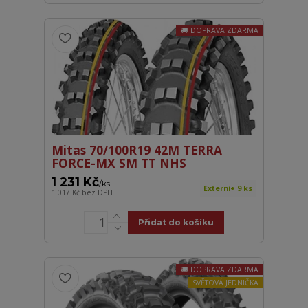
DOPRAVA ZDARMA
Mitas 70/100R19 42M TERRA
FORCE-MX SM TT NHS
1 231 Kč
/
ks
Externí+ 9 ks
1 017 Kč
bez DPH
Přidat do košíku
DOPRAVA ZDARMA
SVĚTOVÁ JEDNIČKA