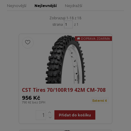
Nejnovější
Nejlevnější
Nejdražší
Zobrazuji 1-18 z 18
strana
z 1
DOPRAVA ZDARMA
CST Tires 70/100R19 42M CM-708
956 Kč
Externí 4
790 Kč
bez DPH
Přidat do košíku