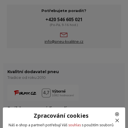
Potřebujete poradit?
+420 546 605 021
(Po-Pá, 9-16 hod.)
info@pneu-kvalitne.cz
Kvalitní dodavatel pneu
Tradice od roku 2010
S výběrem pneu rádi poradíme
Kontaktujte nás
Zpracování cookies
Osobní odběr Brno
Náš e-shop a partneři potřebují Váš
souhlas
s použitím souborů