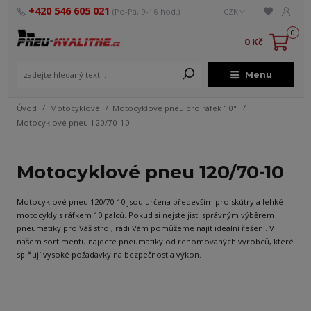
+420 546 605 021
(Po-Pá, 9-16 hod.)
CZK
0
0 Kč
Menu
Úvod
Motocyklové
Motocyklové pneu pro ráfek 10"
Motocyklové pneu 120/70-10
Motocyklové pneu 120/70-10
Motocyklové pneu 120/70-10 jsou určena především pro skútry a lehké
motocykly s ráfkem 10 palců. Pokud si nejste jisti správným výběrem
pneumatiky pro Váš stroj, rádi Vám pomůžeme najít ideální řešení. V
našem sortimentu najdete pneumatiky od renomovaných výrobců, které
splňují vysoké požadavky na bezpečnost a výkon.