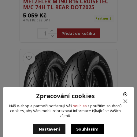
METZELER MT90 B16 CRUISETEC
M/C 74H TL REAR DOT2025
5 059 Kč
Partner 2
4 181 Kč
bez DPH
Přidat do košíku
Zpracování cookies
Náš e-shop a partneři potřebují Váš
souhlas
s použitím souborů
METZELER 120/70 ZR19
cookies, aby Vám mohli zobrazovat informace týkající se Vašich
CRUISETEC M/C (60W) TL FRONT
zájmů.
DOT2026
5 109 Kč
Nastavení
Souhlasím
Partner 2
4 222 Kč
bez DPH