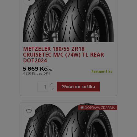
METZELER 180/55 ZR18
CRUISETEC M/C (74W) TL REAR
DOT2024
5 869 Kč
/
ks
Partner 5 ks
4 850 Kč
bez DPH
Přidat do košíku
DOPRAVA ZDARMA