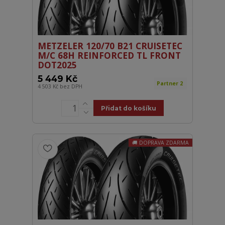
METZELER 120/70 B21 CRUISETEC
M/C 68H REINFORCED TL FRONT
DOT2025
5 449 Kč
Partner 2
4 503 Kč
bez DPH
Přidat do košíku
DOPRAVA ZDARMA