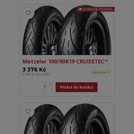
DOPRAVA ZDARMA
Metzeler 100/90R19 CRUISETEC™
3 376 Kč
Externí+ 9
2 790 Kč
bez DPH
Přidat do košíku