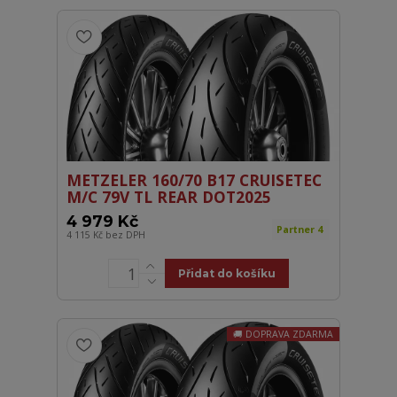
METZELER 160/70 B17 CRUISETEC
M/C 79V TL REAR DOT2025
4 979 Kč
Partner 4
4 115 Kč
bez DPH
Přidat do košíku
DOPRAVA ZDARMA