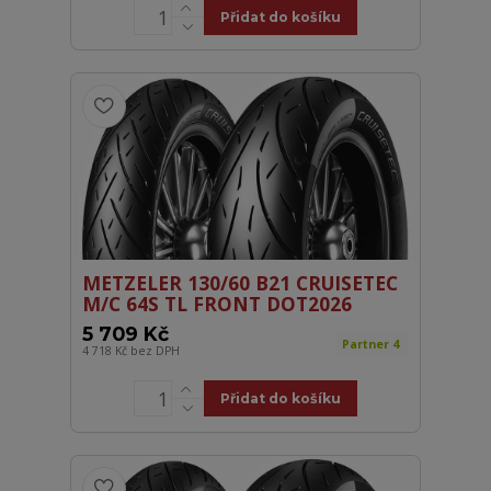
Přidat do košíku
METZELER 130/60 B21 CRUISETEC
M/C 64S TL FRONT DOT2026
5 709 Kč
Partner 4
4 718 Kč
bez DPH
Přidat do košíku