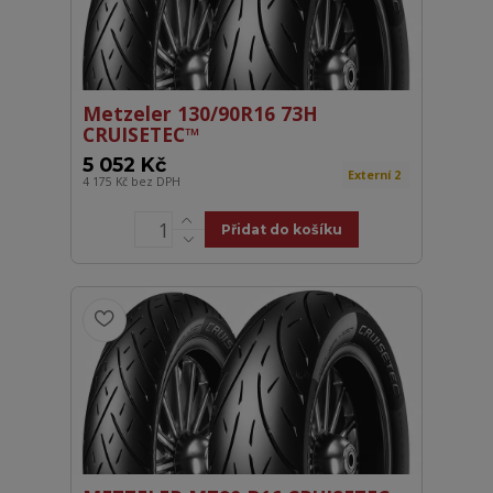
Metzeler 130/90R16 73H
CRUISETEC™
5 052 Kč
Externí 2
4 175 Kč
bez DPH
Přidat do košíku