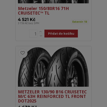
Metzeler 150/80R16 71H
CRUISETEC™ TL
4 521 Kč
Externí+ 10
3 736 Kč
bez DPH
Přidat do košíku
METZELER 130/90 B16 CRUISETEC
M/C 63H REINFORCED TL FRONT
DOT2025