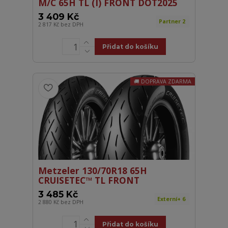
M/C 65H TL (I) FRONT DOT2025
3 409 Kč
Partner 2
2 817 Kč
bez DPH
Přidat do košíku
DOPRAVA ZDARMA
Metzeler 130/70R18 65H
CRUISETEC™ TL FRONT
3 485 Kč
Externí+ 6
2 880 Kč
bez DPH
Přidat do košíku