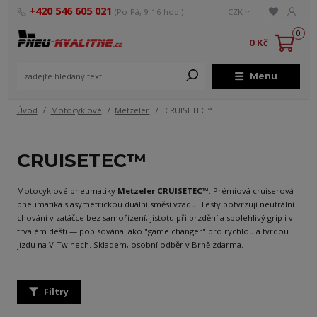
+420 546 605 021
(Po-Pá, 9-16 hod.)
CZK
0
0 Kč
Menu
Úvod
Motocyklové
Metzeler
CRUISETEC™
CRUISETEC™
Motocyklové pneumatiky
Metzeler CRUISETEC™
. Prémiová cruiserová
pneumatika s asymetrickou duální směsí vzadu. Testy potvrzují neutrální
chování v zatáčce bez samořízení, jistotu při brzdění a spolehlivý grip i v
trvalém dešti — popisována jako "game changer" pro rychlou a tvrdou
jízdu na V-Twinech. Skladem, osobní odběr v Brně zdarma.
Filtry