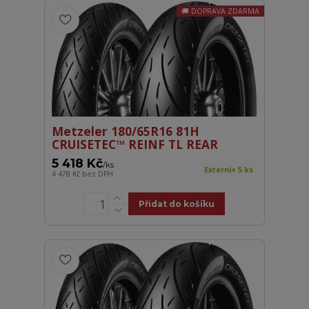
DOPRAVA ZDARMA
Metzeler 180/65R16 81H
CRUISETEC™ REINF TL REAR
5 418 Kč
/
ks
Externí+ 5 ks
4 478 Kč
bez DPH
Přidat do košíku