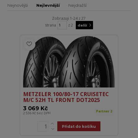
Nejnovější
Nejlevnější
Nejdražší
Zobrazuji 1-24 z 27
strana
z 2
další
METZELER 100/80-17 CRUISETEC
M/C 52H TL FRONT DOT2025
3 069 Kč
Partner 2
2 536 Kč
bez DPH
Přidat do košíku