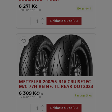
6 271 Kč
Externí+ 4
5 183 Kč
bez DPH
Přidat do košíku
METZELER 200/55 R16 CRUISETEC
M/C 77H REINF. TL REAR DOT2023
6 309 Kč
/
ks
Partner 3 ks
5 214 Kč
bez DPH
Přidat do košíku