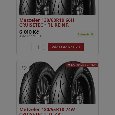
Metzeler 130/60R19 66H
CRUISETEC™ TL REINF.
6 010 Kč
Externí+ 10
4 967 Kč
bez DPH
Přidat do košíku
DOPRAVA ZDARMA
Metzeler 180/55R18 74W
CRUISETEC™ TL ZR