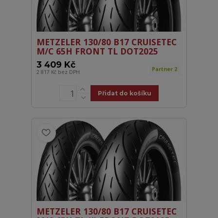
METZELER 130/80 B17 CRUISETEC
M/C 65H FRONT TL DOT2025
3 409 Kč
Partner 2
2 817 Kč
bez DPH
Přidat do košíku
METZELER 130/80 B17 CRUISETEC