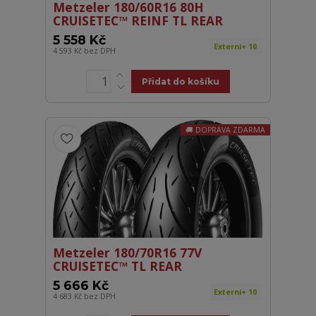
Metzeler 180/60R16 80H
CRUISETEC™ REINF TL REAR
5 558 Kč
Externí+ 10
4 593 Kč
bez DPH
Přidat do košíku
DOPRAVA ZDARMA
Metzeler 180/70R16 77V
CRUISETEC™ TL REAR
5 666 Kč
Externí+ 10
4 683 Kč
bez DPH