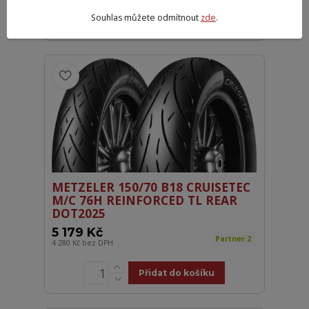
Souhlas můžete odmítnout
zde
.
Přidat do košíku
METZELER 150/70 B18 CRUISETEC
M/C 76H REINFORCED TL REAR
DOT2025
5 179 Kč
Partner 2
4 280 Kč
bez DPH
Přidat do košíku