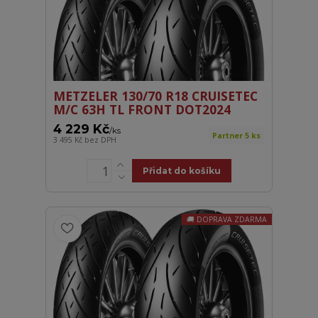
METZELER 130/70 R18 CRUISETEC
M/C 63H TL FRONT DOT2024
4 229 Kč
/
ks
Partner 5 ks
3 495 Kč
bez DPH
Přidat do košíku
DOPRAVA ZDARMA