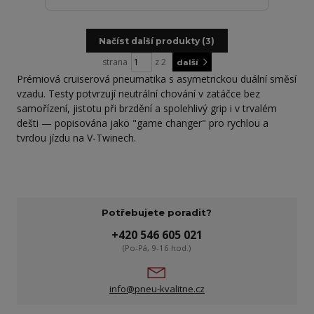
Načíst další produkty (3)
strana
z 2
další
Prémiová cruiserová pneumatika s asymetrickou duální směsí
vzadu. Testy potvrzují neutrální chování v zatáčce bez
samořízení, jistotu při brzdění a spolehlivý grip i v trvalém
dešti — popisována jako "game changer" pro rychlou a
tvrdou jízdu na V-Twinech.
Potřebujete poradit?
+420 546 605 021
(Po-Pá, 9-16 hod.)
info@pneu-kvalitne.cz