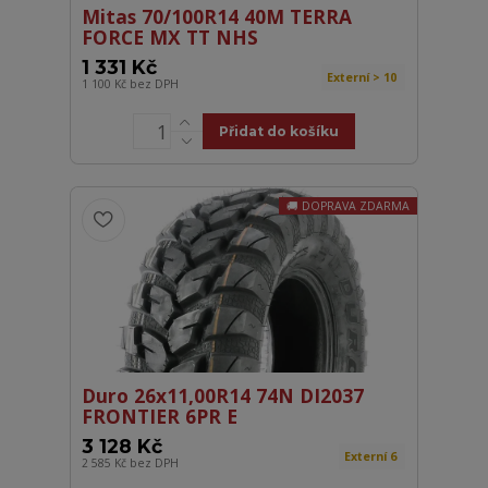
Mitas 70/100R14 40M TERRA
FORCE MX TT NHS
1 331 Kč
Externí > 10
1 100 Kč
bez DPH
Přidat do košíku
DOPRAVA ZDARMA
Duro 26x11,00R14 74N DI2037
FRONTIER 6PR E
3 128 Kč
Externí 6
2 585 Kč
bez DPH