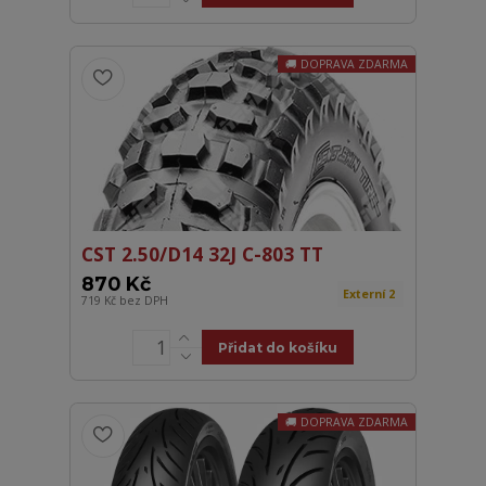
DOPRAVA ZDARMA
CST 2.50/D14 32J C-803 TT
870 Kč
Externí 2
719 Kč
bez DPH
Přidat do košíku
DOPRAVA ZDARMA