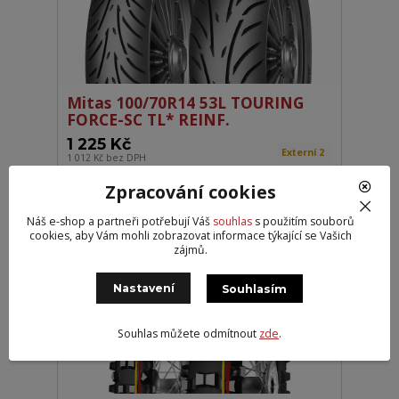
Mitas 100/70R14 53L TOURING
FORCE-SC TL* REINF.
1 225 Kč
Externí 2
1 012 Kč
bez DPH
Zpracování cookies
Přidat do košíku
Náš e-shop a partneři potřebují Váš
souhlas
s použitím souborů
cookies, aby Vám mohli zobrazovat informace týkající se Vašich
zájmů.
DOPRAVA ZDARMA
Nastavení
Souhlasím
Souhlas můžete odmítnout
zde
.