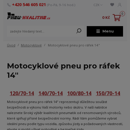
+420 546 605 021
(Po-Pá, 9-16 hod.)
CZK
0
0 Kč
Menu
Úvod
Motocyklové
Motocyklové pneu pro ráfek 14"
Motocyklové pneu pro ráfek
14"
120/70-14
140/70-14
100/80-14
150/70-14
Motocyklové pneu pro ráfek 14" reprezentují důležitou součást
bezpečnosti a výkonu Vaší motorky nebo skútru. V naší nabídce
naleznete široký výběr kvalitních pneumatik od renomovaných výrobců,
které splňují přísné bezpečnostní normy. Rádi Vám pomůžeme vybrat
ideální pneu podle typu vozidla, způsobu jízdy a požadovaných vlastností,
abyste si mohli užívat pohodlné a bezpečné jízdy.