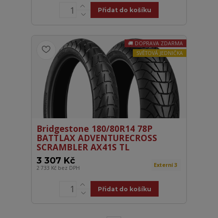
Přidat do košíku
DOPRAVA ZDARMA
SVĚTOVÁ JEDNIČKA
Bridgestone 180/80R14 78P
BATTLAX ADVENTURECROSS
SCRAMBLER AX41S TL
3 307 Kč
Externí 3
2 733 Kč
bez DPH
Přidat do košíku