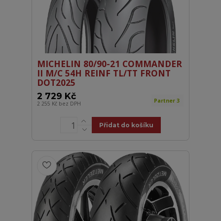
MICHELIN 80/90-21 COMMANDER
II M/C 54H REINF TL/TT FRONT
DOT2025
2 729 Kč
Partner 3
2 255 Kč
bez DPH
Přidat do košíku