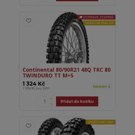
DOPRAVA ZDARMA
NĚMECKÁ KVALITA
Continental 80/90R21 48Q TKC 80
TWINDURO TT M+S
1 324 Kč
Externí+ 4
1 094 Kč
bez DPH
Přidat do košíku
SPORTOVNÍ DNA