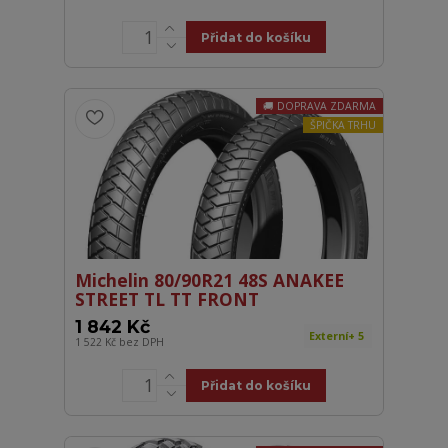
Přidat do košíku
DOPRAVA ZDARMA
ŠPIČKA TRHU
Michelin 80/90R21 48S ANAKEE
STREET TL TT FRONT
1 842 Kč
Externí+ 5
1 522 Kč
bez DPH
Přidat do košíku