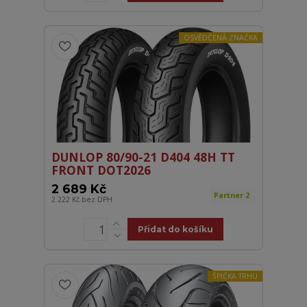
OSVĚDČENÁ ZNAČKA
DUNLOP 80/90-21 D404 48H TT
FRONT DOT2026
2 689 Kč
Partner 2
2 222 Kč
bez DPH
Přidat do košíku
ŠPIČKA TRHU