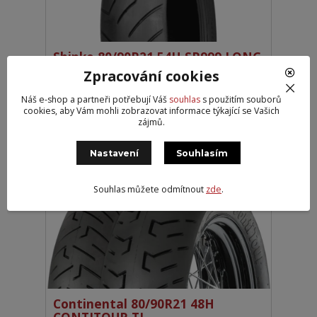
Shinko 80/90R21 54H SR999 LONG
HAUL
Zpracování cookies
2 245 Kč
Externí > 10
Náš e-shop a partneři potřebují Váš
souhlas
s použitím souborů
1 855 Kč
bez DPH
cookies, aby Vám mohli zobrazovat informace týkající se Vašich
zájmů.
Přidat do košíku
Nastavení
Souhlasím
DOPRAVA ZDARMA
Souhlas můžete odmítnout
zde
.
NĚMECKÁ KVALITA
Continental 80/90R21 48H
CONTITOUR TL