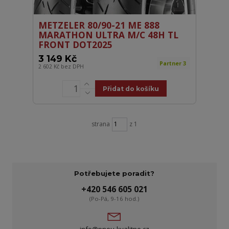
METZELER 80/90-21 ME 888
MARATHON ULTRA M/C 48H TL
FRONT DOT2025
3 149 Kč
Partner 3
2 602 Kč
bez DPH
Přidat do košíku
strana
z 1
Potřebujete poradit?
+420 546 605 021
(Po-Pá, 9-16 hod.)
info@pneu-kvalitne.cz