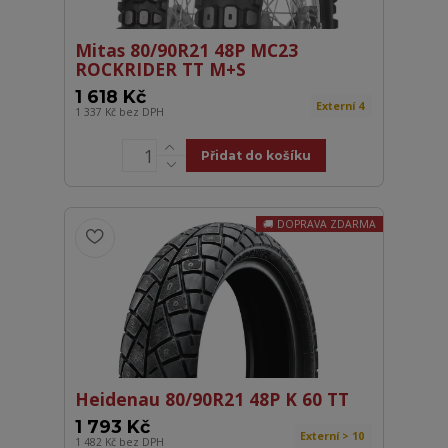
Mitas 80/90R21 48P MC23
ROCKRIDER TT M+S
1 618 Kč
Externí 4
1 337 Kč
bez DPH
Přidat do košíku
DOPRAVA ZDARMA
Heidenau 80/90R21 48P K 60 TT
1 793 Kč
Externí > 10
1 482 Kč
bez DPH