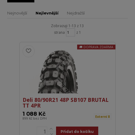
Nejnovější
Nejlevnější
Nejdražší
Zobrazuji 1-13 z 13
strana
z 1
DOPRAVA ZDARMA
Deli 80/90R21 48P SB107 BRUTAL
TT 4PR
1 088 Kč
Externí 8
899 Kč
bez DPH
Přidat do košíku