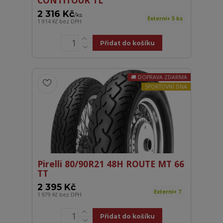
2 316 Kč
/
ks
Externí+ 5 ks
1 914 Kč
bez DPH
Přidat do košíku
DOPRAVA ZDARMA
SPORTOVNÍ DNA
Pirelli 80/90R21 48H ROUTE MT 66
TT
2 395 Kč
Externí+ 7
1 979 Kč
bez DPH
Přidat do košíku