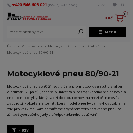
+420 546 605 021
(Po-Pá, 9-16 hod.)
CZK
0
0 Kč
Menu
Úvod
Motocyklové
Motocyklové pneu pro ráfek 21"
Motocyklové pneu 80/90-21
Motocyklové pneu 80/90-21
Motocyklové pneu 80/90-21 jsou určena pro motocykly a skútry s ráfkem
o průměru 21 palců. Jedná se o univerzální rozměr vhodný pro cestovní a
enduro motocykly, který nabízí dobrou rovnováhu mezi přilnavostí a
životností. Pokud si nejste jisti, který model pneu by vám vyhovoval, jsme
zde pro vás – rádi vám pomůžeme s výběrem того správného pneu na
základě typu vašeho jízdy a předpokládaného používání.
Filtry