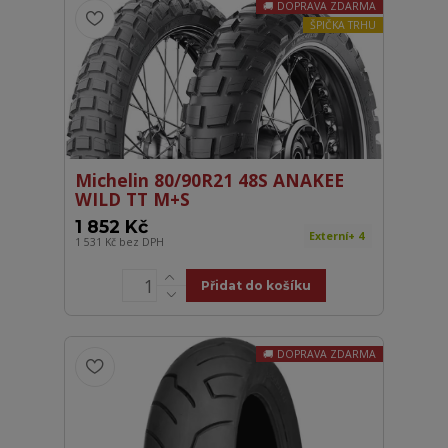
DOPRAVA ZDARMA
ŠPIČKA TRHU
Michelin 80/90R21 48S ANAKEE
WILD TT M+S
1 852 Kč
Externí+ 4
1 531 Kč
bez DPH
Přidat do košíku
DOPRAVA ZDARMA