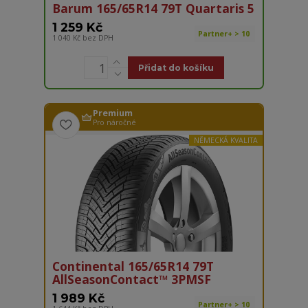
Barum 165/65R14 79T Quartaris 5
1 259 Kč
Partner+ > 10
1 040 Kč
bez DPH
Přidat do košíku
Premium
Pro náročné
NĚMECKÁ KVALITA
Continental 165/65R14 79T
AllSeasonContact™ 3PMSF
1 989 Kč
Partner+ > 10