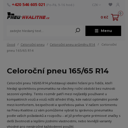
+420 546 605 021
(Po-Pá, 9-16 hod.)
CZK
0
0 Kč
Menu
Úvod
Celoroční pneu
Celoroční pneu průměru R14
Celoroční
pneu 165/65 R14
Celoroční pneu 165/65 R14
Celoroční pneu 165/65 R14 představují ideální řešení pro řidiče, kteří
hledají spolehlivou pneumatiku na všechny roční období bez nutnosti
sezonní výměny. Tento rozměr patří mezi nejčastěji používané u
kompaktních vozů a vozů nižší střední třídy, kde nabízí optimální poměr
mezi komfortem, bezpečností a spotřebou paliva. V našem sortimentu
na Pneu-Kvalitne.cz vám pomůžeme vybrat tu správnou pneumatiku
podle vašich požadavků a rozpočtu – ať již preferujete prémiové značky s
delší životností a lepšími jízdními vlastnostmi, nebo levnější varianty
vhodné pro nenáročné každodenní použití.