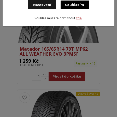
VYRÁBÍ CONTINENTAL
Nastavení
Souhlasím
Souhlas můžete odmítnout
zde
.
Matador 165/65R14 79T MP62
ALL WEATHER EVO 3PMSF
1 259 Kč
Partner+ > 10
1 040 Kč
bez DPH
Přidat do košíku
CHYTRÁ VOLBA