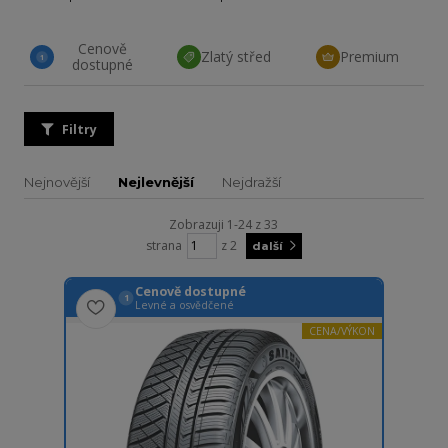
Cenově
Zlatý střed
Premium
1
dostupné
Filtry
Nejnovější
Nejlevnější
Nejdražší
Zobrazuji 1-24 z 33
strana
z 2
další
Cenově dostupné
1
Levné a osvědčené
CENA/VÝKON