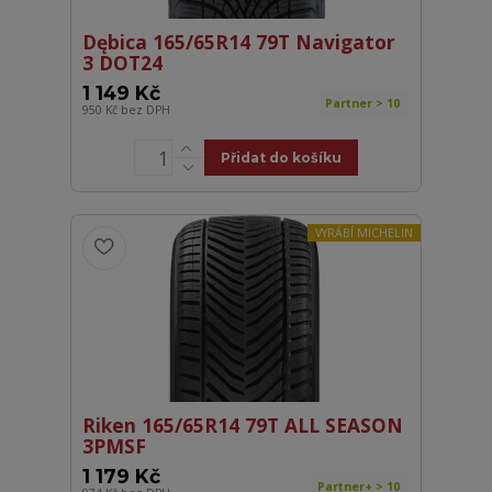
Dębica 165/65R14 79T Navigator
3 DOT24
1 149 Kč
Partner > 10
950 Kč
bez DPH
Přidat do košíku
VYRÁBÍ MICHELIN
Riken 165/65R14 79T ALL SEASON
3PMSF
1 179 Kč
Partner+ > 10