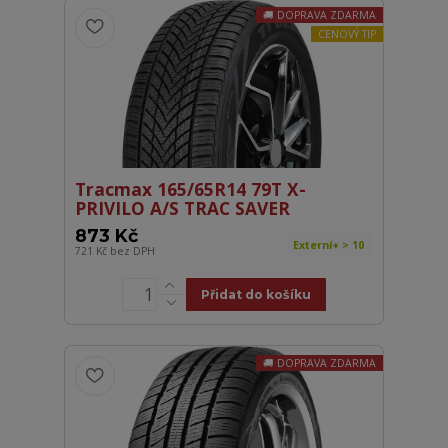
DOPRAVA ZDARMA
CENOVÝ TIP
Tracmax 165/65R14 79T X-
PRIVILO A/S TRAC SAVER
873 Kč
Externí+ > 10
721 Kč
bez DPH
Přidat do košíku
DOPRAVA ZDARMA