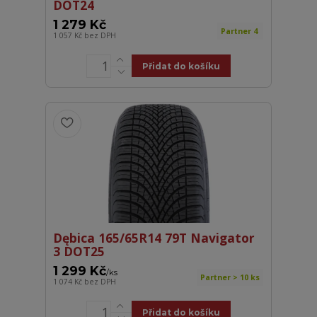
DOT24
1 279 Kč
Partner 4
1 057 Kč
bez DPH
Přidat do košíku
Dębica 165/65R14 79T Navigator
3 DOT25
1 299 Kč
/
ks
Partner > 10 ks
1 074 Kč
bez DPH
Přidat do košíku