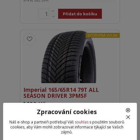
974 Kč
bez DPH
Přidat do košíku
DOSTUPNÁ VOLBA
Imperial 165/65R14 79T ALL
SEASON DRIVER 3PMSF
1 199 Kč
/
ks
Partner+ > 10 ks
991 Kč
bez DPH
Zpracování cookies
Náš e-shop a partneři potřebují Váš
souhlas
s použitím souborů
Přidat do košíku
cookies, aby Vám mohli zobrazovat informace týkající se Vašich
zájmů.