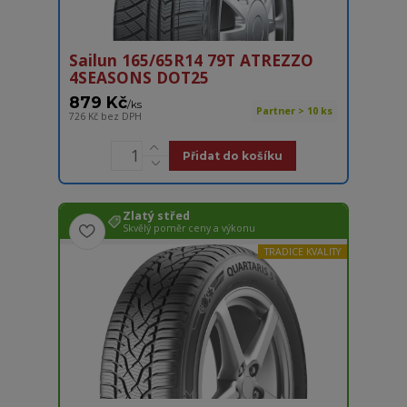
Sailun 165/65R14 79T ATREZZO
4SEASONS DOT25
879 Kč
/
ks
Partner > 10 ks
726 Kč
bez DPH
Přidat do košíku
Zlatý střed
Skvělý poměr ceny a výkonu
TRADICE KVALITY