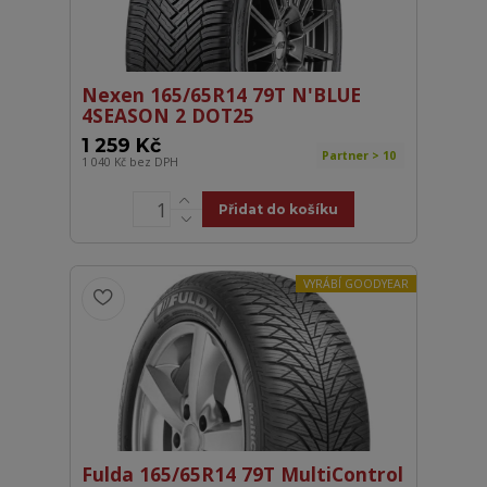
Nexen 165/65R14 79T N'BLUE
4SEASON 2 DOT25
1 259 Kč
Partner > 10
1 040 Kč
bez DPH
Přidat do košíku
VYRÁBÍ GOODYEAR
Fulda 165/65R14 79T MultiControl