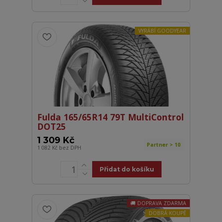
VYRÁBÍ GOODYEAR
Fulda 165/65R14 79T MultiControl
DOT25
1 309 Kč
Partner > 10
1 082 Kč
bez DPH
Přidat do košíku
DOPRAVA ZDARMA
DOBRÁ KOUPĚ