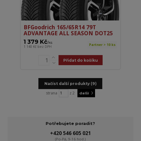
BFGoodrich 165/65R14 79T
ADVANTAGE ALL SEASON DOT25
1 379 Kč
/
ks
Partner > 10 ks
1 140 Kč
bez DPH
Přidat do košíku
Načíst další produkty (9)
strana
z 2
další
Potřebujete poradit?
+420 546 605 021
(Po-Pá, 9-16 hod.)