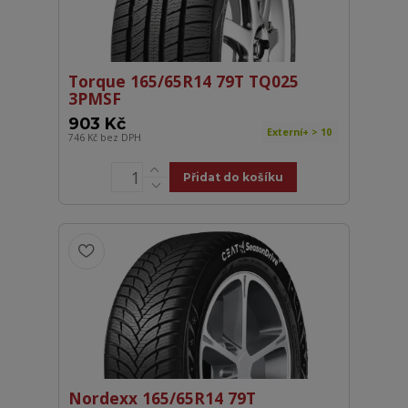
Torque 165/65R14 79T TQ025
3PMSF
903 Kč
Externí+ > 10
746 Kč
bez DPH
Přidat do košíku
Nordexx 165/65R14 79T