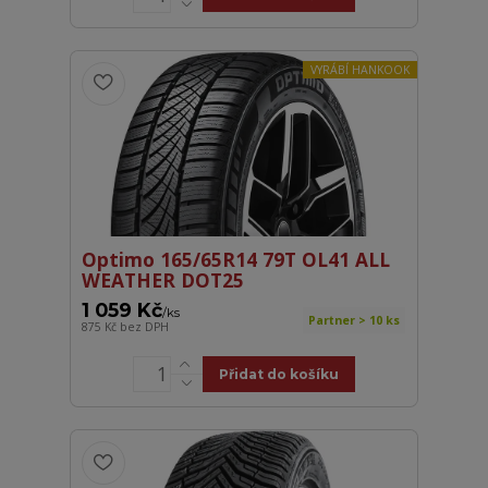
VYRÁBÍ HANKOOK
Optimo 165/65R14 79T OL41 ALL
WEATHER DOT25
1 059 Kč
/
ks
Partner > 10 ks
875 Kč
bez DPH
Přidat do košíku