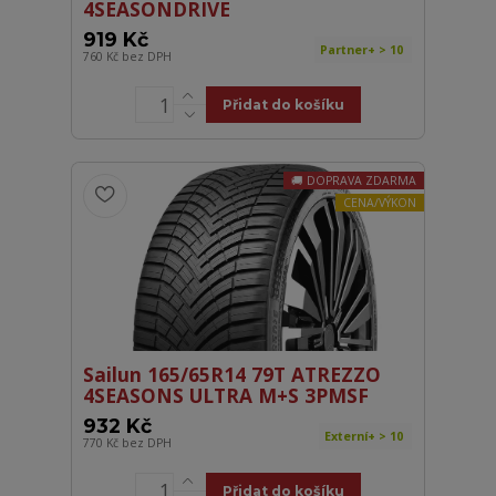
4SEASONDRIVE
919 Kč
Partner+ > 10
760 Kč
bez DPH
Přidat do košíku
DOPRAVA ZDARMA
CENA/VÝKON
Sailun 165/65R14 79T ATREZZO
4SEASONS ULTRA M+S 3PMSF
932 Kč
Externí+ > 10
770 Kč
bez DPH
Přidat do košíku