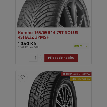
Kumho 165/65R14 79T SOLUS
4SHA32 3PMSF
1 340 Kč
Externí+ 6
1 107 Kč
bez DPH
Přidat do košíku
DOPRAVA ZDARMA
CHYTRÁ VOLBA