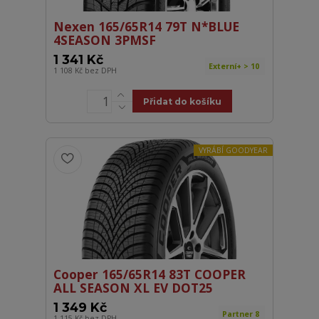
Nexen 165/65R14 79T N*BLUE
4SEASON 3PMSF
1 341 Kč
Externí+ > 10
1 108 Kč
bez DPH
Přidat do košíku
VYRÁBÍ GOODYEAR
Cooper 165/65R14 83T COOPER
ALL SEASON XL EV DOT25
1 349 Kč
Partner 8
1 115 Kč
bez DPH