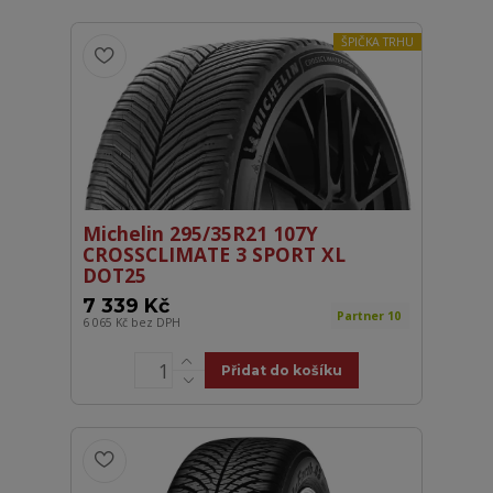
ŠPIČKA TRHU
Michelin 295/35R21 107Y
CROSSCLIMATE 3 SPORT XL
DOT25
7 339 Kč
Partner 10
6 065 Kč
bez DPH
Přidat do košíku