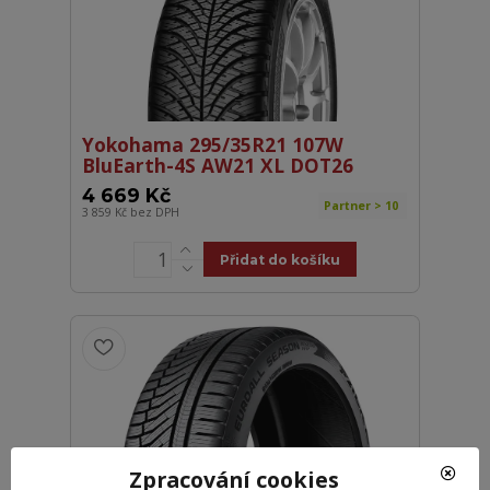
Yokohama 295/35R21 107W
BluEarth-4S AW21 XL DOT26
4 669 Kč
Partner > 10
3 859 Kč
bez DPH
Přidat do košíku
Zpracování cookies