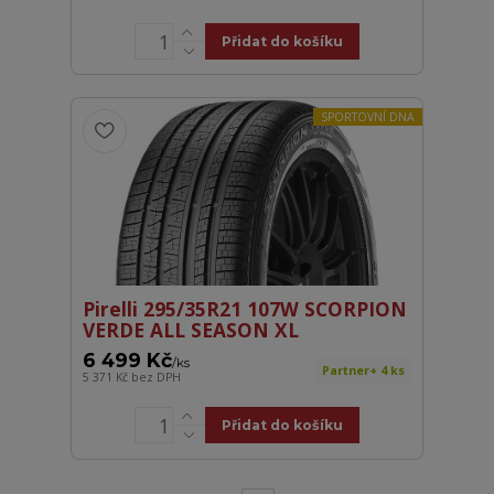
Přidat do košíku
SPORTOVNÍ DNA
Pirelli 295/35R21 107W SCORPION
VERDE ALL SEASON XL
6 499 Kč
/
ks
Partner+ 4 ks
5 371 Kč
bez DPH
Přidat do košíku