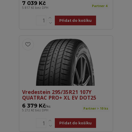
7 039 Kč
Partner 4
5 817 Kč
bez DPH
Přidat do košíku
Vredestein 295/35R21 107Y
QUATRAC PRO+ XL EV DOT25
6 379 Kč
/
ks
Partner > 10 ks
5 272 Kč
bez DPH
Přidat do košíku