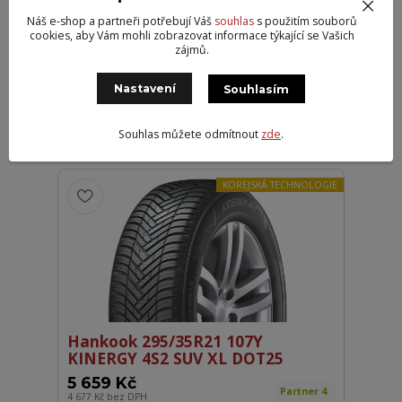
Náš e-shop a partneři potřebují Váš
souhlas
s použitím souborů
Falken 295/35R21 107W EUROALL
cookies, aby Vám mohli zobrazovat informace týkající se Vašich
SEASON AS220 PRO XL
zájmů.
5 219 Kč
Partner+ 4
4 313 Kč
bez DPH
Nastavení
Souhlasím
Přidat do košíku
Souhlas můžete odmítnout
zde
.
KOREJSKÁ TECHNOLOGIE
Hankook 295/35R21 107Y
KINERGY 4S2 SUV XL DOT25
5 659 Kč
Partner 4
4 677 Kč
bez DPH