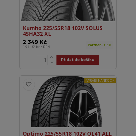
Kumho 225/55R18 102V SOLUS
4SHA32 XL
2 349 Kč
Partner+ > 10
1 941 Kč
bez DPH
Přidat do košíku
VYRÁBÍ HANKOOK
Optimo 225/55R18 102V OL41 ALL