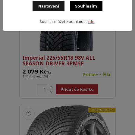
DOSTUPNÁ VOLBA
Nastavení
Souhlasím
Souhlas můžete odmítnout
zde
.
Imperial 225/55R18 98V ALL
SEASON DRIVER 3PMSF
2 079 Kč
/
ks
Partner+ > 10 ks
1 718 Kč
bez DPH
Přidat do košíku
DOBRÁ KOUPĚ