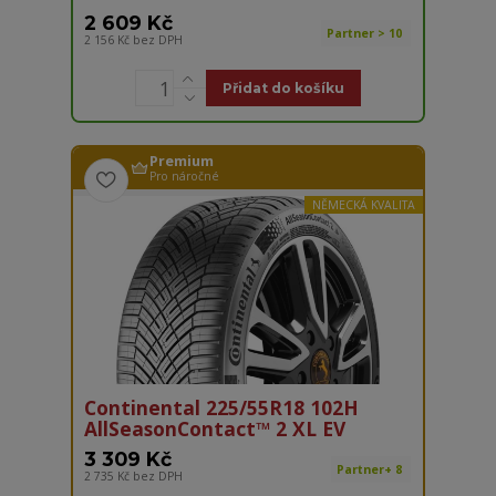
2 609 Kč
Partner > 10
2 156 Kč
bez DPH
Přidat do košíku
Premium
Pro náročné
NĚMECKÁ KVALITA
Continental 225/55R18 102H
AllSeasonContact™ 2 XL EV
3 309 Kč
Partner+ 8
2 735 Kč
bez DPH