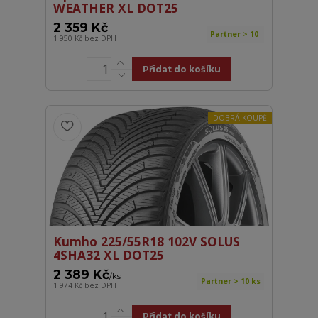
WEATHER XL DOT25
2 359 Kč
Partner > 10
1 950 Kč
bez DPH
Přidat do košíku
DOBRÁ KOUPĚ
Kumho 225/55R18 102V SOLUS
4SHA32 XL DOT25
2 389 Kč
/
ks
Partner > 10 ks
1 974 Kč
bez DPH
Přidat do košíku