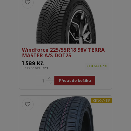
Windforce 225/55R18 98V TERRA
MASTER A/S DOT25
1 589 Kč
Partner > 10
1 313 Kč
bez DPH
Přidat do košíku
CENOVÝ TIP