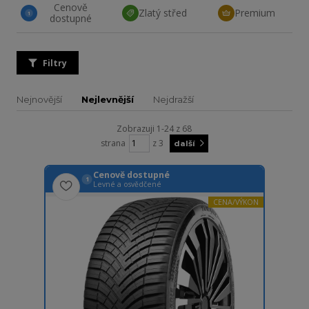
Cenově
Zlatý střed
Premium
1
dostupné
Filtry
Nejnovější
Nejlevnější
Nejdražší
Zobrazuji 1-24 z 68
strana
z 3
další
Cenově dostupné
1
Levné a osvědčené
CENA/VÝKON