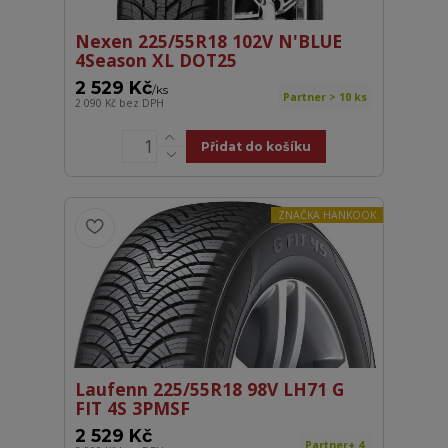
Nexen 225/55R18 102V N'BLUE
4Season XL DOT25
2 529 Kč
/
ks
Partner > 10 ks
2 090 Kč
bez DPH
Přidat do košíku
ZNAČKA HANKOOK
Laufenn 225/55R18 98V LH71 G
FIT 4S 3PMSF
2 529 Kč
Partner+ 4