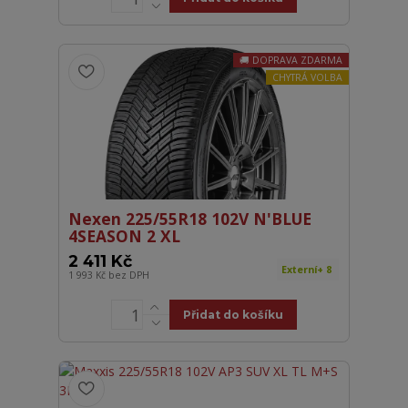
DOPRAVA ZDARMA
CHYTRÁ VOLBA
Nexen 225/55R18 102V N'BLUE
4SEASON 2 XL
2 411 Kč
Externí+ 8
1 993 Kč
bez DPH
Přidat do košíku