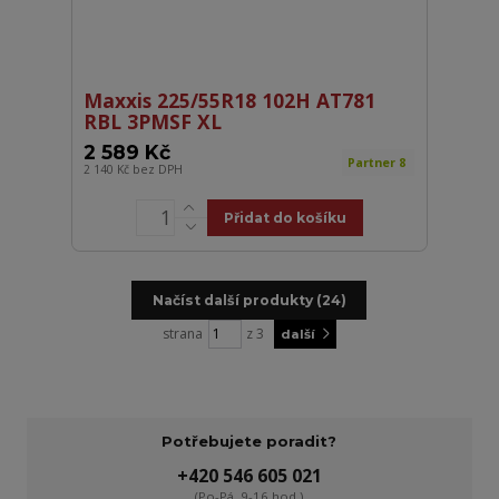
Maxxis 225/55R18 102H AT781
RBL 3PMSF XL
2 589 Kč
Partner 8
2 140 Kč
bez DPH
Přidat do košíku
Načíst další produkty (24)
strana
z 3
další
Potřebujete poradit?
+420 546 605 021
(Po-Pá, 9-16 hod.)