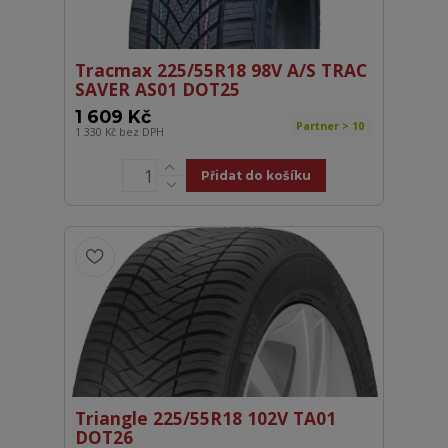
Tracmax 225/55R18 98V A/S TRAC
SAVER AS01 DOT25
1 609 Kč
Partner > 10
1 330 Kč
bez DPH
Přidat do košíku
Triangle 225/55R18 102V TA01
DOT26