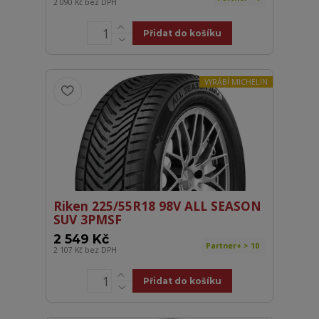
2 090 Kč
bez DPH
Přidat do košíku
VYRÁBÍ MICHELIN
Riken 225/55R18 98V ALL SEASON
SUV 3PMSF
2 549 Kč
Partner+ > 10
2 107 Kč
bez DPH
Přidat do košíku