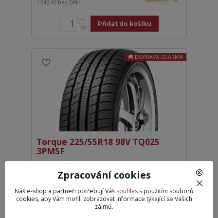
1 512 Kč
bez DPH
Přidat do košíku
DOPRAVA ZDARMA
Torque 225/55R18 98V TQ025
3PMSF
1 833 Kč
Externí+ > 10
1 515 Kč
bez DPH
Zpracování cookies
Náš e-shop a partneři potřebují Váš
souhlas
s použitím souborů
Přidat do košíku
cookies, aby Vám mohli zobrazovat informace týkající se Vašich
zájmů.