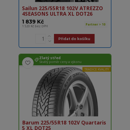
Sailun 225/55R18 102V ATREZZO
4SEASONS ULTRA XL DOT26
1 839 Kč
Partner > 10
1 520 Kč
bez DPH
Přidat do košíku
Zlatý střed
Skvělý poměr ceny a výkonu
TRADICE KVALITY
Barum 225/55R18 102V Quartaris
5 XL DOT25