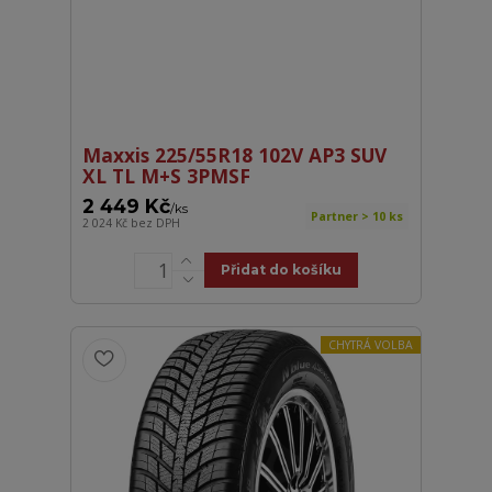
Maxxis 225/55R18 102V AP3 SUV
XL TL M+S 3PMSF
2 449 Kč
/
ks
Partner > 10 ks
2 024 Kč
bez DPH
Přidat do košíku
CHYTRÁ VOLBA