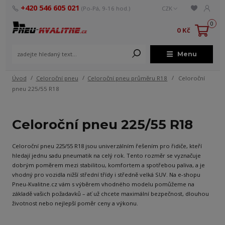
+420 546 605 021
(Po-Pá, 9-16 hod.)
CZK
0
0 Kč
Menu
Úvod
Celoroční pneu
Celoroční pneu průměru R18
Celoroční
pneu 225/55 R18
Celoroční pneu 225/55 R18
Celoroční pneu 225/55 R18 jsou univerzálním řešením pro řidiče, kteří
hledají jednu sadu pneumatik na celý rok. Tento rozměr se vyznačuje
dobrým poměrem mezi stabilitou, komfortem a spotřebou paliva, a je
vhodný pro vozidla nižší střední třídy i středně velká SUV. Na e-shopu
Pneu-Kvalitne.cz vám s výběrem vhodného modelu pomůžeme na
základě vašich požadavků – ať už chcete maximální bezpečnost, dlouhou
životnost nebo nejlepší poměr ceny a výkonu.