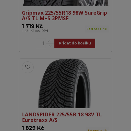
Gripmax 225/55R18 98W SureGrip
A/S TL M+S 3PMSF
1 719 Kč
Partner > 10
1 421 Kč
bez DPH
Přidat do košíku
LANDSPIDER 225/55R 18 98V TL
Eurotraxx A/S
1 829 Kč
Externí > 10