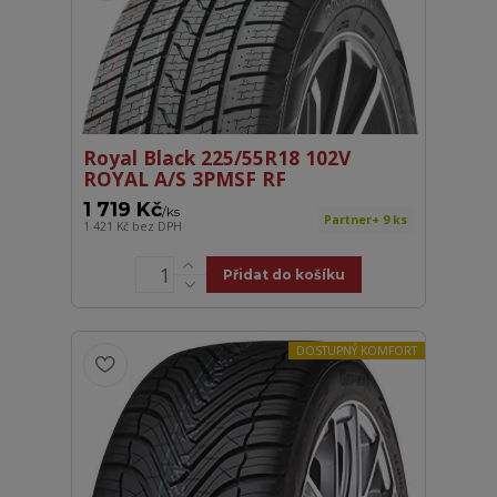
Royal Black 225/55R18 102V
ROYAL A/S 3PMSF RF
1 719 Kč
/
ks
Partner+ 9 ks
1 421 Kč
bez DPH
Přidat do košíku
DOSTUPNÝ KOMFORT