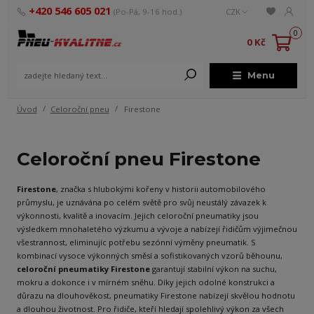
+420 546 605 021
(Po-Pá, 9-16 hod.)
CZK
0
0 Kč
Menu
Úvod
Celoroční pneu
Firestone
Celoroční pneu Firestone
Firestone
, značka s hlubokými kořeny v historii automobilového
průmyslu, je uznávána po celém světě pro svůj neustálý závazek k
výkonnosti, kvalitě a inovacím. Jejich celoroční pneumatiky jsou
výsledkem mnohaletého výzkumu a vývoje a nabízejí řidičům výjimečnou
všestrannost, eliminujíc potřebu sezónní výměny pneumatik. S
kombinací vysoce výkonných směsí a sofistikovaných vzorů běhounu,
celoroční pneumatiky Firestone
garantují stabilní výkon na suchu,
mokru a dokonce i v mírném sněhu. Díky jejich odolné konstrukci a
důrazu na dlouhověkost, pneumatiky Firestone nabízejí skvělou hodnotu
a dlouhou životnost. Pro řidiče, kteří hledají spolehlivý výkon za všech