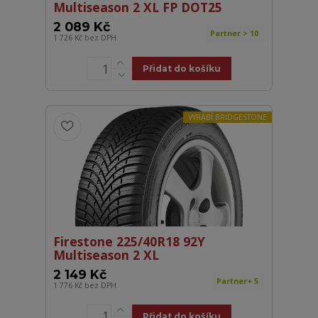
Multiseason 2 XL FP DOT25
2 089 Kč
Partner > 10
1 726 Kč
bez DPH
Přidat do košíku
VYRÁBÍ BRIDGESTONE
Firestone 225/40R18 92Y
Multiseason 2 XL
2 149 Kč
Partner+ 5
1 776 Kč
bez DPH
Přidat do košíku