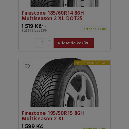
Firestone 185/60R14 86H
Multiseason 2 XL DOT25
1 519 Kč
/
ks
Partner > 10 ks
1 255 Kč
bez DPH
Přidat do košíku
VYRÁBÍ BRIDGESTONE
Firestone 195/50R15 86H
Multiseason 2 XL
1 599 Kč