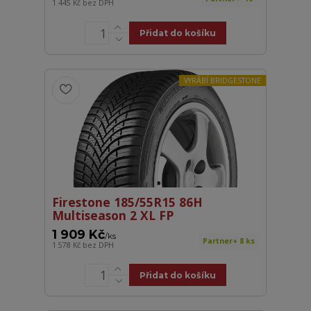
1 445 Kč
bez DPH
Přidat do košíku
VYRÁBÍ BRIDGESTONE
Firestone 185/55R15 86H
Multiseason 2 XL FP
1 909 Kč
/
ks
Partner+ 8 ks
1 578 Kč
bez DPH
Přidat do košíku