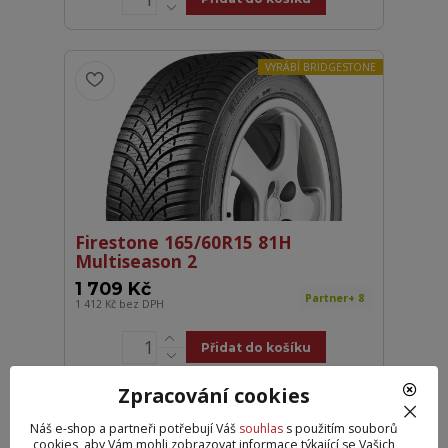
VYRÁBÍ BRIDGESTONE
Firestone 165/60R15 81H
Multiseason 2
1 709 Kč
Partner+ 8
1 412 Kč
bez DPH
Přidat do košíku
Zpracování cookies
VYRÁBÍ BRIDGESTONE
Náš e-shop a partneři potřebují Váš
souhlas
s použitím souborů
cookies, aby Vám mohli zobrazovat informace týkající se Vašich