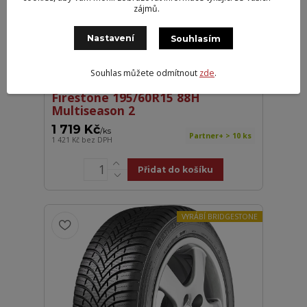
zájmů.
Nastavení
Souhlasím
Souhlas můžete odmítnout
zde
.
Firestone 195/60R15 88H
Multiseason 2
1 719 Kč
/
ks
Partner+ > 10 ks
1 421 Kč
bez DPH
Přidat do košíku
VYRÁBÍ BRIDGESTONE