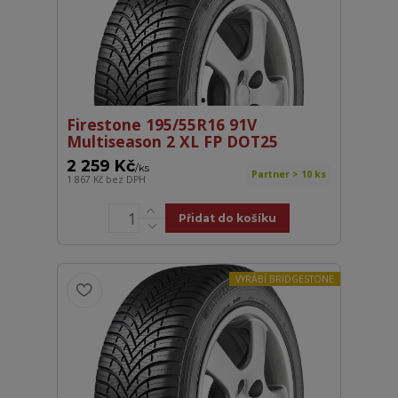
Firestone 195/55R16 91V
Multiseason 2 XL FP DOT25
2 259 Kč
/
ks
Partner > 10 ks
1 867 Kč
bez DPH
Přidat do košíku
VYRÁBÍ BRIDGESTONE