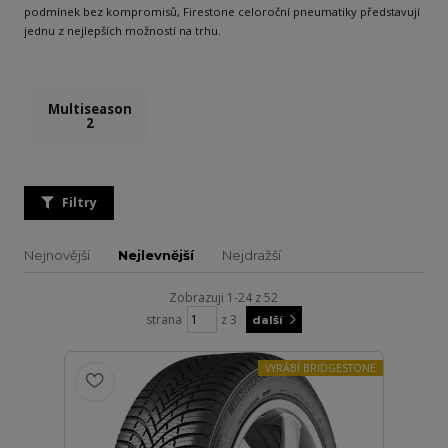
podmínek bez kompromisů, Firestone celoroční pneumatiky představují
jednu z nejlepších možností na trhu.
Multiseason
2
Filtry
Nejnovější
Nejlevnější
Nejdražší
Zobrazuji 1-24 z 52
strana
z 3
další
VYRÁBÍ BRIDGESTONE