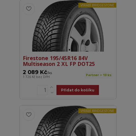
VYRÁBÍ BRIDGESTONE
Firestone 195/45R16 84V
Multiseason 2 XL FP DOT25
2 089 Kč
/
ks
Partner > 10 ks
1 726 Kč
bez DPH
Přidat do košíku
VYRÁBÍ BRIDGESTONE