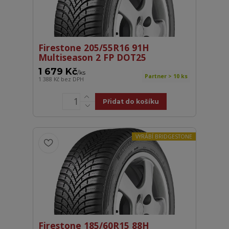
Firestone 205/55R16 91H
Multiseason 2 FP DOT25
1 679 Kč
/
ks
Partner > 10 ks
1 388 Kč
bez DPH
Přidat do košíku
VYRÁBÍ BRIDGESTONE
Firestone 185/60R15 88H