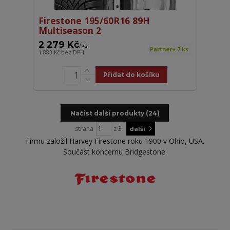
Firestone 195/60R16 89H
Multiseason 2
2 279 Kč
/
ks
Partner+ 7 ks
1 883 Kč
bez DPH
Přidat do košíku
Načíst další produkty (24)
strana
z 3
další
Firmu založil Harvey Firestone roku 1900 v Ohio, USA.
Součást koncernu Bridgestone.