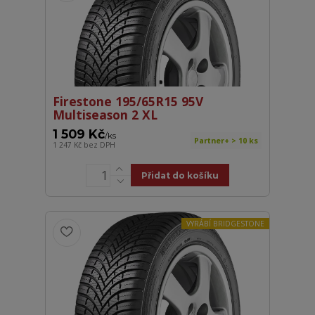
Firestone 195/65R15 95V
Multiseason 2 XL
1 509 Kč
/
ks
Partner+ > 10 ks
1 247 Kč
bez DPH
Přidat do košíku
VYRÁBÍ BRIDGESTONE