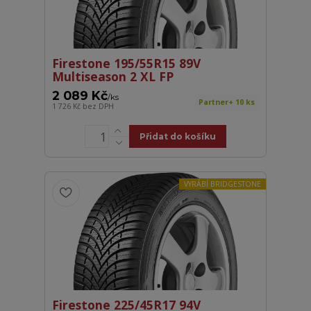
Firestone 195/55R15 89V
Multiseason 2 XL FP
2 089 Kč
/
ks
Partner+ 10 ks
1 726 Kč
bez DPH
Přidat do košíku
VYRÁBÍ BRIDGESTONE
Firestone 225/45R17 94V