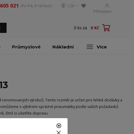
 605 021
(Po-Pá, 9-16 hod.)
CZK
Přihlášení
0
ks
za
0 Kč
t
é
Průmyslové
Nákladní
Více
13
od renomovaných výrobců. Tento rozměr je určen pro lehké dodávky a
ám pomůžeme s výběrem správné pneumatiky podle vašich požadavků
, čímž si ušetříte dopravu.