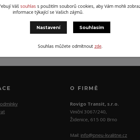
řebují Váš
souhlas
s použitím souborů cookies, aby Vám mohli zobra
informace týkající se Vašich zájmů.
Nastavení
Souhlasím
S výběrem pneu rádi po
Kontaktujte nás
Souhlas můžete odmítnout
zde
.
ACE
O FIRMĚ
podmínky
Rovigo Transit, s.r.o.
vat
Viniční 3067/240,
Židenice, 615 00 Brno
Mail:
info@pneu-kvalitne.cz