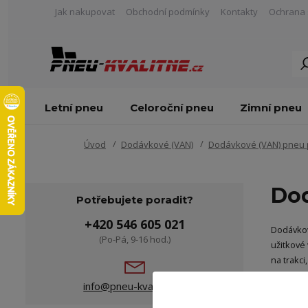
Jak nakupovat
Obchodní podmínky
Kontakty
Ochrana 
Letní pneu
Celoroční pneu
Zimní pneu
Úvod
Dodávkové (VAN)
Dodávkové (VAN) pneu 
Dod
Potřebujete poradit?
+420 546 605 021
Dodávkov
(Po-Pá, 9-16 hod.)
užitkové
na trakc
info@pneu-kvalitne.cz