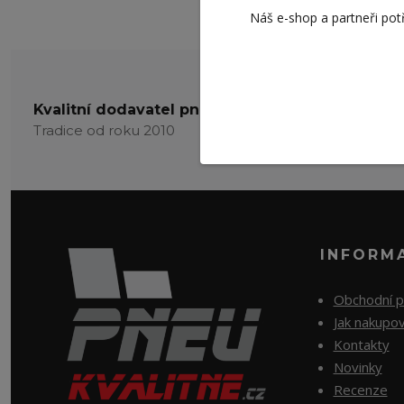
Náš e-shop a partneři pot
Kvalitní dodavatel pneu
Tradice od roku 2010
INFORM
Obchodní 
Jak nakupo
Kontakty
Novinky
Recenze