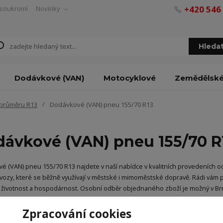
+420 546
soukromí
Novinky
Hleda
Dodávkové (VAN)
Motocyklové
Zemědělsk
průměru R13
Dodávkové (VAN) pneu 155/70 R13
ávkové (VAN) pneu 155/70 R
é (VAN) pneu 155/70 R13 najdete v naší nabídce v kvalitních provedeních 
 vozy, které se běžně využívají v městské i mimoměstské dopravě. Rádi v
i, životnost a hospodárnost. Osobní odběr objednaného zboží je možný v Brně
Zpracování cookies