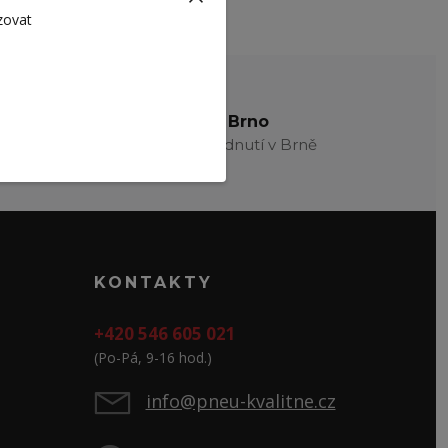
zovat
radíme
Osobní odběr Brno
Bezplatné vyzednutí v Brně
KONTAKTY
+420 546 605 021
(Po-Pá, 9-16 hod.)
info@pneu-kvalitne.cz