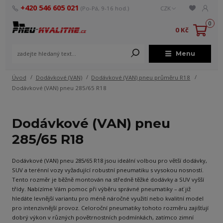
+420 546 605 021
(Po-Pá, 9-16 hod.)
CZK
0
0 Kč
Menu
Úvod
Dodávkové (VAN)
Dodávkové (VAN) pneu průměru R18
Dodávkové (VAN) pneu 285/65 R18
Dodávkové (VAN) pneu
285/65 R18
Dodávkové (VAN) pneu 285/65 R18 jsou ideální volbou pro větší dodávky,
SUV a terénní vozy vyžadující robustní pneumatiku s vysokou nosností.
Tento rozměr je běžně montován na středně těžké dodávky a SUV vyšší
třídy. Nabízíme Vám pomoc při výběru správné pneumatiky – ať již
hledáte levnější variantu pro méně náročné využití nebo kvalitní model
pro intenzivnější provoz. Celoroční pneumatiky tohoto rozměru zajišťují
dobrý výkon v různých povětrnostních podmínkách, zatímco zimní