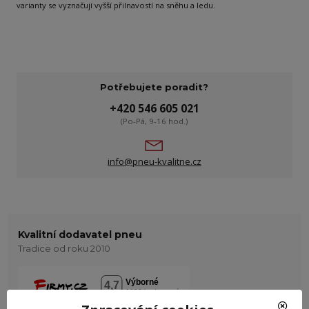
varianty se vyznačují vyšší přilnavostí na sněhu a ledu.
Potřebujete poradit?
+420 546 605 021
(Po-Pá, 9-16 hod.)
info@pneu-kvalitne.cz
Kvalitní dodavatel pneu
Tradice od roku 2010