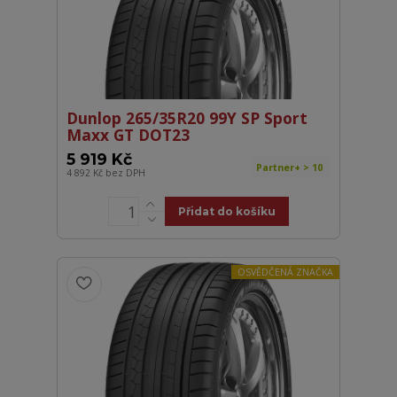
Dunlop 265/35R20 99Y SP Sport
Maxx GT DOT23
5 919 Kč
Partner+ > 10
4 892 Kč
bez DPH
Přidat do košíku
OSVĚDČENÁ ZNAČKA