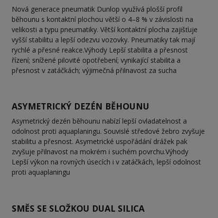
Nová generace pneumatik Dunlop využívá plošší profil
běhounu s kontaktní plochou větší o 4–8 % v závislosti na
velikosti a typu pneumatiky. Větší kontaktní plocha zajišťuje
vyšší stabilitu a lepší odezvu vozovky. Pneumatiky tak mají
rychlé a přesné reakce.Výhody Lepší stabilita a přesnost
řízení; snížené pilovité opotřebení; vynikající stabilita a
přesnost v zatáčkách; výjimečná přilnavost za sucha
ASYMETRICKÝ DEZÉN BĚHOUNU
Asymetrický dezén běhounu nabízí lepší ovladatelnost a
odolnost proti aquaplaningu. Souvislé středové žebro zvyšuje
stabilitu a přesnost. Asymetrické uspořádání drážek pak
zvyšuje přilnavost na mokrém i suchém povrchu.Výhody
Lepší výkon na rovných úsecích i v zatáčkách, lepší odolnost
proti aquaplaningu
SMĚS SE SLOŽKOU DUAL SILICA