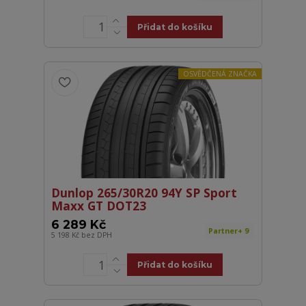
Přidat do košíku
OSVĚDČENÁ ZNAČKA
Dunlop 265/30R20 94Y SP Sport
Maxx GT DOT23
6 289 Kč
Partner+ 9
5 198 Kč
bez DPH
Přidat do košíku