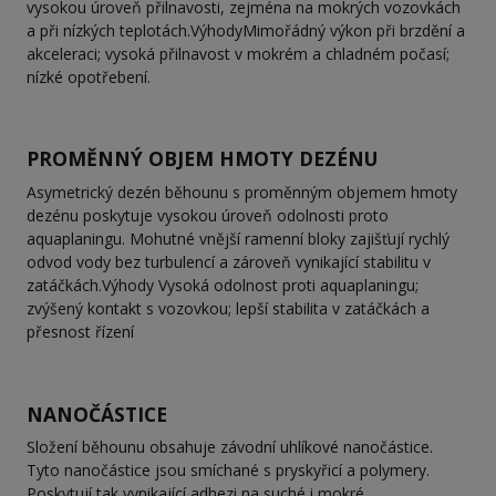
vysokou úroveň přilnavosti, zejména na mokrých vozovkách
a při nízkých teplotách.VýhodyMimořádný výkon při brzdění a
akceleraci; vysoká přilnavost v mokrém a chladném počasí;
nízké opotřebení.
PROMĚNNÝ OBJEM HMOTY DEZÉNU
Asymetrický dezén běhounu s proměnným objemem hmoty
dezénu poskytuje vysokou úroveň odolnosti proto
aquaplaningu. Mohutné vnější ramenní bloky zajišťují rychlý
odvod vody bez turbulencí a zároveň vynikající stabilitu v
zatáčkách.Výhody Vysoká odolnost proti aquaplaningu;
zvýšený kontakt s vozovkou; lepší stabilita v zatáčkách a
přesnost řízení
NANOČÁSTICE
Složení běhounu obsahuje závodní uhlíkové nanočástice.
Tyto nanočástice jsou smíchané s pryskyřicí a polymery.
Poskytují tak vynikající adhezi na suché i mokré