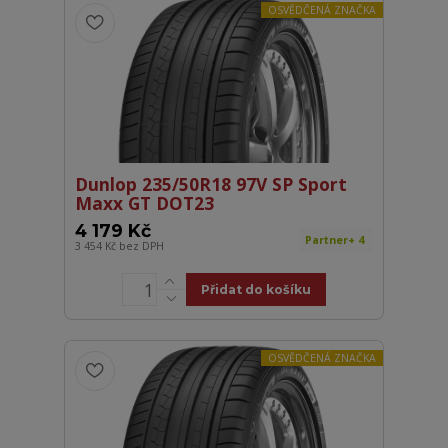
OSVĚDČENÁ ZNAČKA
Dunlop 235/50R18 97V SP Sport
Maxx GT DOT23
4 179 Kč
Partner+ 4
3 454 Kč
bez DPH
Přidat do košíku
OSVĚDČENÁ ZNAČKA