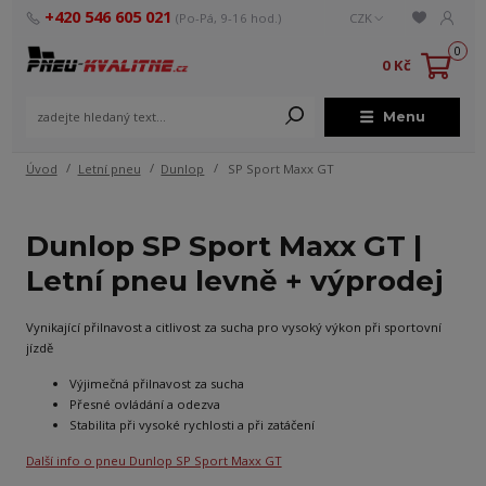
+420 546 605 021
(Po-Pá, 9-16 hod.)
CZK
0
0 Kč
Menu
Úvod
Letní pneu
Dunlop
SP Sport Maxx GT
Dunlop SP Sport Maxx GT |
Letní pneu levně + výprodej
Vynikající přilnavost a citlivost za sucha pro vysoký výkon při sportovní
jízdě
Výjimečná přilnavost za sucha
Přesné ovládání a odezva
Stabilita při vysoké rychlosti a při zatáčení
Další info o pneu Dunlop SP Sport Maxx GT