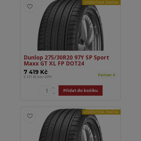
OSVĚDČENÁ ZNAČKA
Dunlop 275/30R20 97Y SP Sport
Maxx GT XL FP DOT24
7 419 Kč
Partner 4
6 131 Kč
bez DPH
Přidat do košíku
OSVĚDČENÁ ZNAČKA