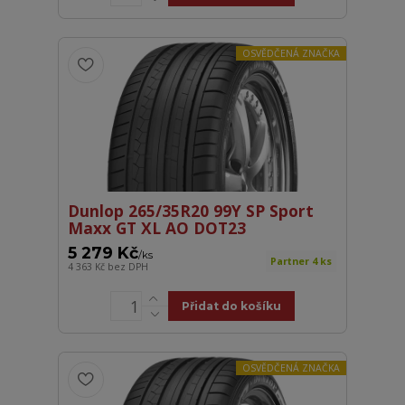
OSVĚDČENÁ ZNAČKA
Dunlop 265/35R20 99Y SP Sport
Maxx GT XL AO DOT23
5 279 Kč
/
ks
Partner 4 ks
4 363 Kč
bez DPH
Přidat do košíku
OSVĚDČENÁ ZNAČKA