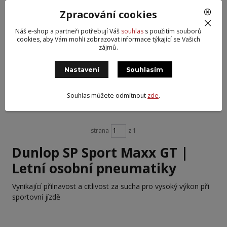
Zpracování cookies
Náš e-shop a partneři potřebují Váš
souhlas
s použitím souborů
cookies, aby Vám mohli zobrazovat informace týkající se Vašich
Dunlop 265/30R20 94Y SP Sport
zájmů.
Maxx GT XL RO1 DOT25
7 539 Kč
/
ks
Nastavení
Souhlasím
Partner 4 ks
6 231 Kč
bez DPH
Souhlas můžete odmítnout
zde
.
Přidat do košíku
strana
z 1
Dunlop SP Sport Maxx GT |
Letní osobní pneumatiky
Vynikající přilnavost a citlivost za sucha pro vysoký výkon při
sportovní jízdě