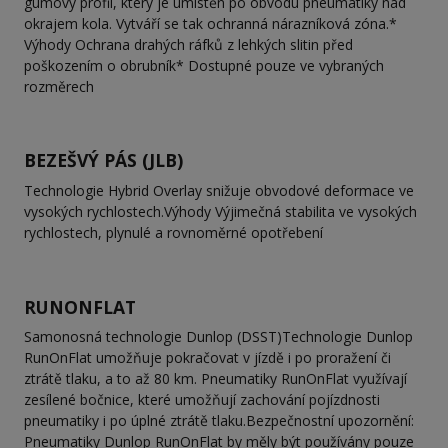
gumový profil, který je umístěn po obvodu pneumatiky nad
okrajem kola. Vytváří se tak ochranná nárazníková zóna.*
Výhody Ochrana drahých ráfků z lehkých slitin před
poškozením o obrubník* Dostupné pouze ve vybraných
rozměrech
BEZEŠVÝ PÁS (JLB)
Technologie Hybrid Overlay snižuje obvodové deformace ve
vysokých rychlostech.Výhody Výjimečná stabilita ve vysokých
rychlostech, plynulé a rovnoměrné opotřebení
RUNONFLAT
Samonosná technologie Dunlop (DSST)Technologie Dunlop
RunOnFlat umožňuje pokračovat v jízdě i po proražení či
ztrátě tlaku, a to až 80 km. Pneumatiky RunOnFlat využívají
zesílené bočnice, které umožňují zachování pojízdnosti
pneumatiky i po úplné ztrátě tlaku.Bezpečnostní upozornění:
Pneumatiky Dunlop RunOnFlat by měly být používány pouze