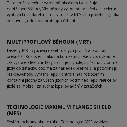
Tato směs zlepšuje výkon při akceleraci a snižuje
opotřebení.VýhodyMimořádný výkon při brzdění a akceleraci;
vynikající ovladatelnost na silnicích v létě a na podzim; vysoká
přilnavost, odolnost proti opotřebení.
MULTIPROFILOVÝ BĚHOUN (MRT)
Dezény MRT využívají deset různých profilů a jsou tak
přesnější. Rozložení tlaku na kontaktní ploše s vozovkou je
tak vysoce efektivní. Díky tomu je plynulejší přechod z přímé
jízdy do zatáčky, což má za následek přesnější a pozvolnější
reakce.Výhody Výrazně lepší kontrola nad rozložením
kontaktní plochy za všech jízdních podmínek; lepší reakce při
jízdě za mokra i za sucha; lepší ovládání v zatáčkách
TECHNOLOGIE MAXIMUM FLANGE SHIELD
(MFS)
Systém ochrany okraje ráfku Technologie MFS využívá