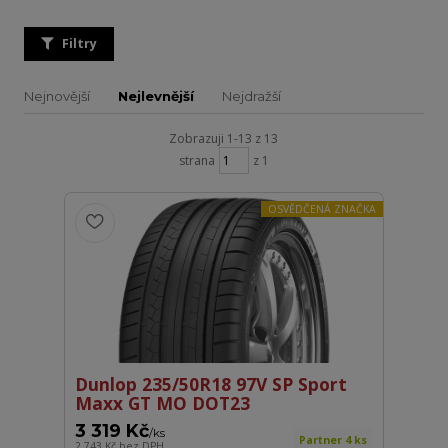
Filtry
Nejnovější
Nejlevnější
Nejdražší
Zobrazuji 1-13 z 13
strana
z 1
OSVĚDČENÁ ZNAČKA
Dunlop 235/50R18 97V SP Sport
Maxx GT MO DOT23
3 319 Kč
/
ks
Partner 4 ks
2 743 Kč
bez DPH