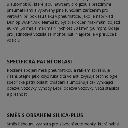
u automobilů, které jsou navrženy pro jízdu s prázdnými
pneumatikami a vybaveny plně funkčním zařízením pro
varování při poklesu tlaku v pneumatice, jako je například
Dunlop WARNAIR. Neměl by být překročen maximální dojezd
80 km (50 mil) a maximální rychlost 80 km/h (50 mph). Údaje
pro jednotlivá vozidla se mohou lišit. Najdete je v příručce k
vozidlu.
SPECIFICKÁ PATNÍ OBLAST
Posílené spojení mezi pneumatikou a ráfkem zpřesňuje
řízení. Stejně jako když ruka drží volant, zvyšuje technologie
specifické patní oblasti ovládání a umožňuje tak vynikající
odezvu vozovky..Výhody Lepší odezva vozovky; větší stabilita
a přesnost
SMĚS S OBSAHEM SILICA-PLUS
Směs běhounu vyvinutá pro závodní automobily, která nabízí