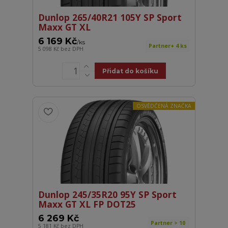
Dunlop 265/40R21 105Y SP Sport
Maxx GT XL
6 169 Kč
/
ks
Partner+ 4 ks
5 098 Kč
bez DPH
Přidat do košíku
OSVĚDČENÁ ZNAČKA
Dunlop 245/35R20 95Y SP Sport
Maxx GT XL FP DOT25
6 269 Kč
Partner > 10
5 181 Kč
bez DPH