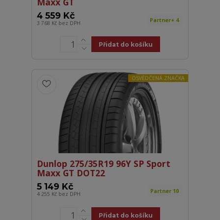
Maxx GT
4 559 Kč
Partner+ 4
3 768 Kč
bez DPH
Přidat do košíku
OSVĚDČENÁ ZNAČKA
Dunlop 275/35R19 96Y SP Sport
Maxx GT DOT22
5 149 Kč
Partner 10
4 255 Kč
bez DPH
Přidat do košíku