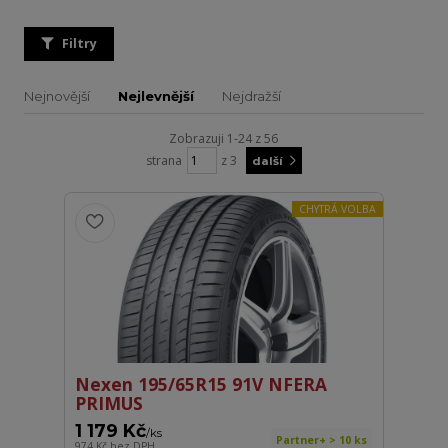
Filtry
Nejnovější
Nejlevnější
Nejdražší
Zobrazuji 1-24 z 56
strana
z 3
další
CHYTRÁ VOLBA
Nexen 195/65R15 91V NFERA
PRIMUS
1 179 Kč
/
ks
Partner+ > 10 ks
974 Kč
bez DPH