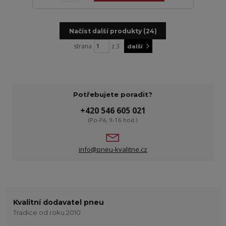
Načíst další produkty (24)
strana
z 3
další
Potřebujete poradit?
+420 546 605 021
(Po-Pá, 9-16 hod.)
info@pneu-kvalitne.cz
Kvalitní dodavatel pneu
Tradice od roku 2010