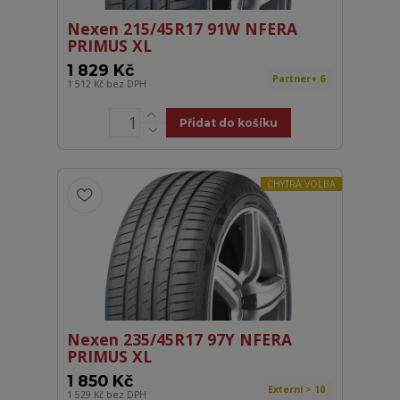
Nexen 215/45R17 91W NFERA
PRIMUS XL
1 829 Kč
Partner+ 6
1 512 Kč
bez DPH
Přidat do košíku
CHYTRÁ VOLBA
Nexen 235/45R17 97Y NFERA
PRIMUS XL
1 850 Kč
Externí > 10
1 529 Kč
bez DPH