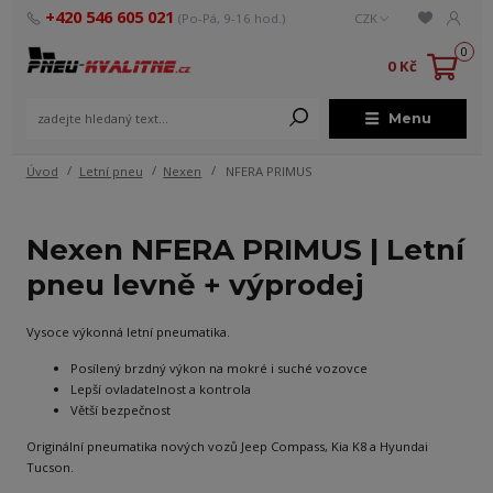
+420 546 605 021
(Po-Pá, 9-16 hod.)
CZK
0
0 Kč
Menu
Úvod
Letní pneu
Nexen
NFERA PRIMUS
Nexen NFERA PRIMUS | Letní
pneu levně + výprodej
Vysoce výkonná letní pneumatika.
Posílený brzdný výkon na mokré i suché vozovce
Lepší ovladatelnost a kontrola
Větší bezpečnost
Originální pneumatika nových vozů Jeep Compass, Kia K8 a Hyundai
Tucson.