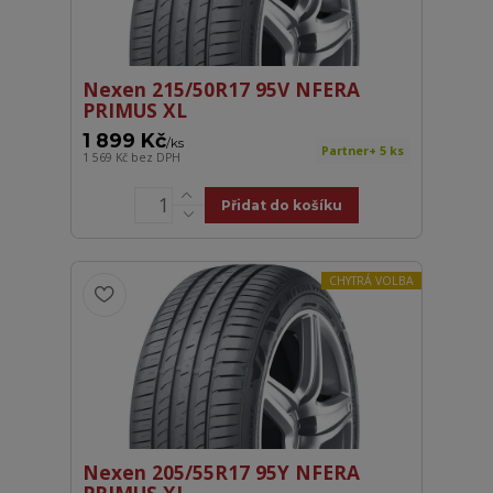
Nexen 215/50R17 95V NFERA
PRIMUS XL
1 899 Kč
/
ks
Partner+ 5 ks
1 569 Kč
bez DPH
Přidat do košíku
CHYTRÁ VOLBA
Nexen 205/55R17 95Y NFERA