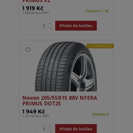
PRIMUS XL
1 919 Kč
Partner+ > 10
1 586 Kč
bez DPH
Přidat do košíku
CHYTRÁ VOLBA
Nexen 205/55R15 88V NFERA
PRIMUS DOT25
1 949 Kč
Partner 6
1 611 Kč
bez DPH
Přidat do košíku