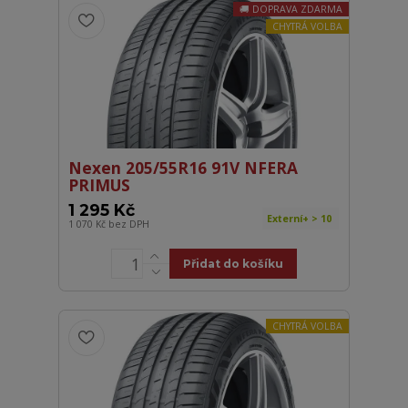
DOPRAVA ZDARMA
CHYTRÁ VOLBA
Nexen 205/55R16 91V NFERA
PRIMUS
1 295 Kč
Externí+ > 10
1 070 Kč
bez DPH
Přidat do košíku
CHYTRÁ VOLBA