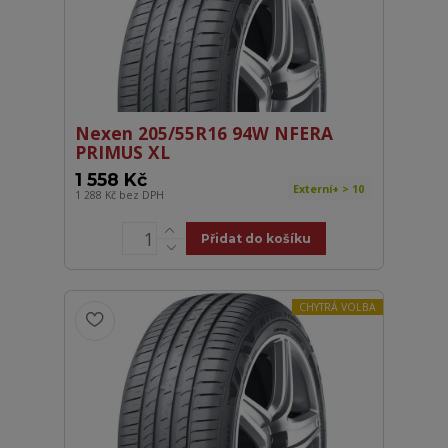
Nexen 205/55R16 94W NFERA
PRIMUS XL
1 558 Kč
Externí+ > 10
1 288 Kč
bez DPH
Přidat do košíku
CHYTRÁ VOLBA