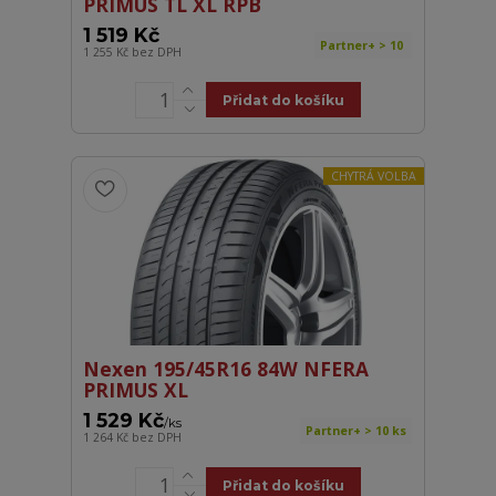
PRIMUS TL XL RPB
1 519 Kč
Partner+ > 10
1 255 Kč
bez DPH
Přidat do košíku
CHYTRÁ VOLBA
Nexen 195/45R16 84W NFERA
PRIMUS XL
1 529 Kč
/
ks
Partner+ > 10 ks
1 264 Kč
bez DPH
Přidat do košíku