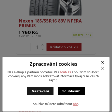
Nexen 185/55R16 83V NFERA
PRIMUS
1 760 Kč
Externí+ > 10
1 455 Kč
bez DPH
Přidat do košíku
Zpracování cookies
CHYTRÁ VOLBA
Náš e-shop a partneři potřebují Váš
souhlas
s použitím souborů
cookies, aby Vám mohli zobrazovat informace týkající se Vašich
zájmů.
Nastavení
Souhlasím
Souhlas můžete odmítnout
zde
.
Nexen 215/40R16 86W NFERA