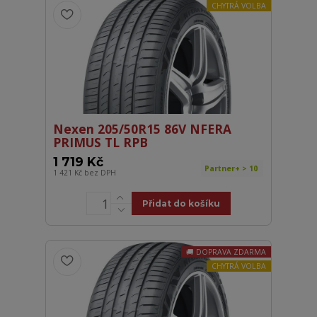
CHYTRÁ VOLBA
Nexen 205/50R15 86V NFERA
PRIMUS TL RPB
1 719 Kč
Partner+ > 10
1 421 Kč
bez DPH
Přidat do košíku
DOPRAVA ZDARMA
CHYTRÁ VOLBA