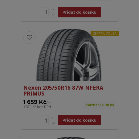
Přidat do košíku
CHYTRÁ VOLBA
Nexen 205/50R16 87W NFERA
PRIMUS
1 659 Kč
/
ks
Partner+ > 10 ks
1 371 Kč
bez DPH
Přidat do košíku