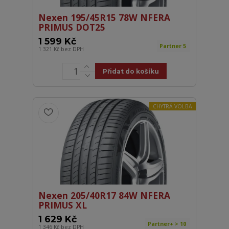
Nexen 195/45R15 78W NFERA
PRIMUS DOT25
1 599 Kč
Partner 5
1 321 Kč
bez DPH
Přidat do košíku
CHYTRÁ VOLBA
Nexen 205/40R17 84W NFERA
PRIMUS XL
1 629 Kč
Partner+ > 10
1 346 Kč
bez DPH