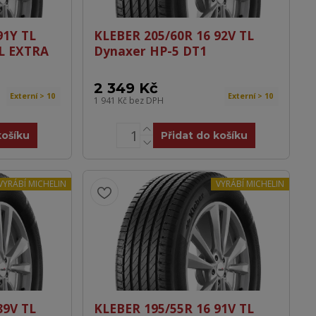
91Y TL
KLEBER 205/60R 16 92V TL
SL EXTRA
Dynaxer HP-5 DT1
2 349 Kč
Externí > 10
Externí > 10
1 941 Kč
bez DPH
košíku
Přidat do košíku
VYRÁBÍ MICHELIN
VYRÁBÍ MICHELIN
89V TL
KLEBER 195/55R 16 91V TL