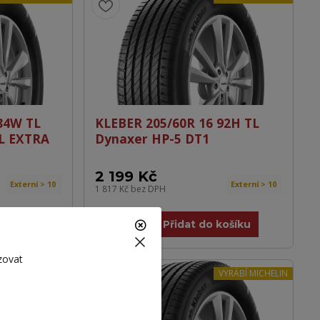
84W TL
KLEBER 205/60R 16 92H TL
SL EXTRA
Dynaxer HP-5 DT1
2 199 Kč
Externí > 10
Externí > 10
1 817 Kč
bez DPH
košíku
Přidat do košíku
zovat
VYRÁBÍ MICHELIN
VYRÁBÍ MICHELIN