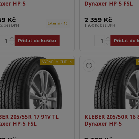
axer HP-5
Dynaxer HP-5 FSL
59 Kč
2 359 Kč
Externí > 10
Kč
bez DPH
1 950 Kč
bez DPH
Přidat do košíku
Přidat do 
VYRÁBÍ MICHELIN
BER 205/55R 17 91V TL
KLEBER 205/50R 16 
axer HP-5 FSL
Dynaxer HP-5