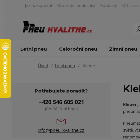
Jak nakupovat
Obchodní podmínky
Kontakty
Ochrana 
Letní pneu
Celoroční pneu
Zimní pneu
Úvod
Letní pneu
Kleber
Kle
Potřebujete poradit?
+420 546 605 021
Kleber
j
(Po-Pá, 9-16 hod.)
pneumati
Pneumati
info@pneu-kvalitne.cz
světě, v
renomova