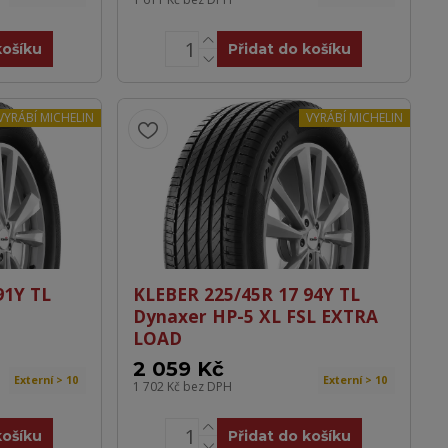
košíku
Přidat do košíku
VYRÁBÍ MICHELIN
VYRÁBÍ MICHELIN
91Y TL
KLEBER 225/45R 17 94Y TL
Dynaxer HP-5 XL FSL EXTRA
LOAD
2 059 Kč
Externí > 10
Externí > 10
1 702 Kč
bez DPH
košíku
Přidat do košíku