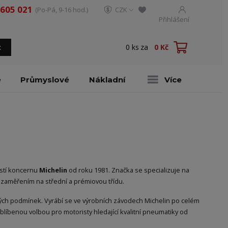
 605 021
(Po-Pá, 9-16 hod.)
CZK
Přihlášení
0
ks
za
0 Kč
t
é
Průmyslové
Nákladní
Více
ástí koncernu
Michelin
od roku 1981. Značka se specializuje na
 zaměřením na střední a prémiovou třídu.
ných podmínek. Vyrábí se ve výrobních závodech Michelin po celém
blíbenou volbou pro motoristy hledající kvalitní pneumatiky od