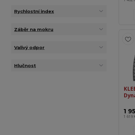
Rychlostní index
Záběr na mokru
Valivý odpor
Hlučnost
KLE
Dyn
1 9
1 619 