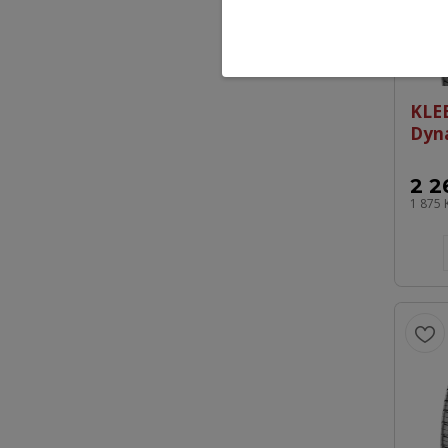
KLE
Dyn
2 2
1 875 