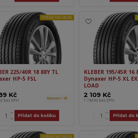
VYRÁBÍ MICHELIN
BER 225/40R 18 88Y TL
KLEBER 195/45R 16 
axer HP-5 FSL
Dynaxer HP-5 XL E
LOAD
89 Kč
2 109 Kč
Externí > 10
Kč
bez DPH
1 743 Kč
bez DPH
Přidat do košíku
Přidat do 
VYRÁBÍ MICHELIN