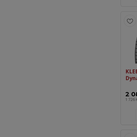
KLE
Dyn
2 0
1 726 