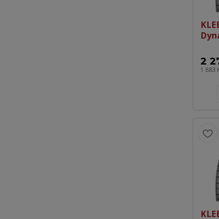
KLE
Dyn
2 2
1 883 
KLE