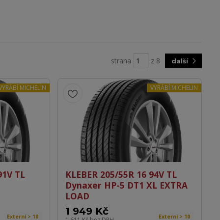
strana
z 8
další
VYRÁBÍ MICHELIN
VYRÁBÍ MICHELIN
91V TL
KLEBER 205/55R 16 94V TL
Dynaxer HP-5 DT1 XL EXTRA
LOAD
1 949 Kč
Externí > 10
Externí > 10
1 611 Kč
bez DPH