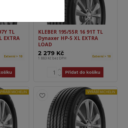
97Y TL
KLEBER 195/55R 16 91T TL
SL EXTRA
Dynaxer HP-5 XL EXTRA
LOAD
2 279 Kč
Externí > 10
Externí > 10
1 883 Kč
bez DPH
košíku
Přidat do košíku
VYRÁBÍ MICHELIN
VYRÁBÍ MICHELIN