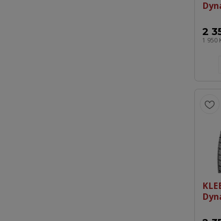
Dyn
2 3
1 950 
KLE
Dyn