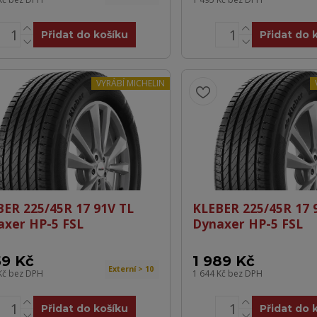
Přidat do košíku
Přidat do 
VYRÁBÍ MICHELIN
BER 225/45R 17 91V TL
KLEBER 225/45R 17 
axer HP-5 FSL
Dynaxer HP-5 FSL
59 Kč
1 989 Kč
Externí > 10
Kč
bez DPH
1 644 Kč
bez DPH
Přidat do košíku
Přidat do 