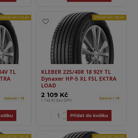
VYRÁBÍ MICHELIN
VYRÁBÍ MICHELIN
84V TL
KLEBER 225/40R 18 92Y TL
XTRA
Dynaxer HP-5 XL FSL EXTRA
LOAD
2 109 Kč
Externí > 10
Externí > 10
1 743 Kč
bez DPH
košíku
Přidat do košíku
VYRÁBÍ MICHELIN
VYRÁBÍ MICHELIN