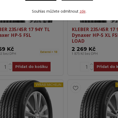
Souhlas můžete odmítnout
zde
.
BER 235/45R 17 94Y TL
KLEBER 235/45R 17 
axer HP-5 FSL
Dynaxer HP-5 XL F
LOAD
69 Kč
2 269 Kč
Externí > 10
Kč
bez DPH
1 875 Kč
bez DPH
Přidat do košíku
Přidat do 
VYRÁBÍ MICHELIN