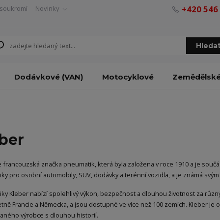
+420 546
soukromí
Novinky
Hleda
Dodávkové (VAN)
Motocyklové
Zemědělsk
ber
e francouzská značka pneumatik, která byla založena v roce 1910 a je souč
ky pro osobní automobily, SUV, dodávky a terénní vozidla, a je známá svým
ky Kleber nabízí spolehlivý výkon, bezpečnost a dlouhou životnost za růz
četně Francie a Německa, a jsou dostupné ve více než 100 zemích. Kleber je o
ného výrobce s dlouhou historií.