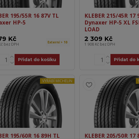
BER 195/55R 16 87V TL
KLEBER 215/45R 17 
axer HP-5
Dynaxer HP-5 XL F
LOAD
79 Kč
2 309 Kč
Externí > 10
Kč
bez DPH
1 908 Kč
bez DPH
Přidat do košíku
Přidat do 
VYRÁBÍ MICHELIN
BER 195/60R 16 89H TL
KLEBER 205/50R 17 