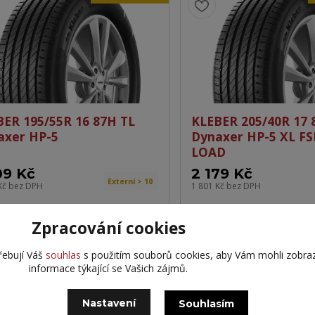
BER 195/55R 16 87H TL
KLEBER 205/40R 17 
axer HP-5
Dynaxer HP-5 XL F
LOAD
09 Kč
2 179 Kč
Externí > 10
Kč
bez DPH
1 801 Kč
bez DPH
Přidat do košíku
Přidat do 
Zpracování cookies
řebují Váš
souhlas
s použitím souborů cookies, aby Vám mohli zobra
informace týkající se Vašich zájmů.
VYRÁBÍ MICHELIN
Nastavení
Souhlasím