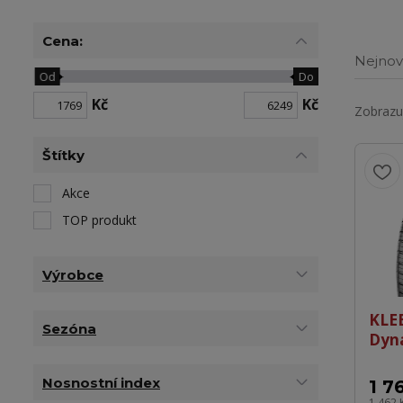
Cena:
Nejnov
Od
Do
Kč
Kč
Zobrazuj
Štítky
Akce
TOP produkt
Výrobce
KLE
Sezóna
Dyn
Nosnostní index
1 7
1 462 