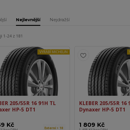
ější
Nejlevnější
Nejdražší
i 1-24 z 181
VYRÁBÍ MICHELIN
BER 205/55R 16 91H TL
KLEBER 205/55R 16 
axer HP-5 DT1
Dynaxer HP-5 DT1
69 Kč
1 809 Kč
Externí > 10
Kč
bez DPH
1 495 Kč
bez DPH