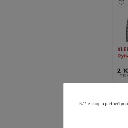
KLE
Dyn
2 1
1 743 
Náš e-shop a partneři pot