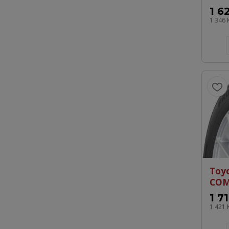
1 6
1 346 
Toy
COM
1 7
1 421 