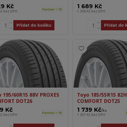
29 Kč
1 689 Kč
Partner > 10
Kč
bez DPH
1 396 Kč
bez DPH
Přidat do košíku
Přidat do 
o 195/60R15 88V PROXES
Toyo 185/55R15 82
FORT DOT26
COMFORT DOT25
19 Kč
1 739 Kč
/
ks
Partner > 10
Kč
bez DPH
1 437 Kč
bez DPH