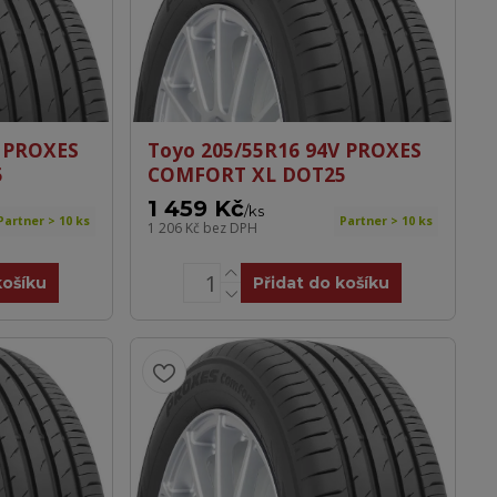
V PROXES
Toyo 205/55R16 94V PROXES
5
COMFORT XL DOT25
1 459 Kč
/
ks
Partner > 10 ks
Partner > 10 ks
1 206 Kč
bez DPH
košíku
Přidat do košíku