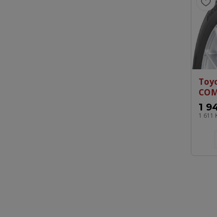
Toy
COM
1 9
1 611 