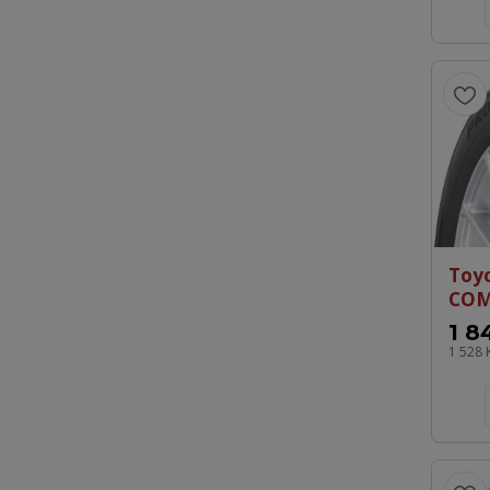
Toy
COM
1 8
1 528 