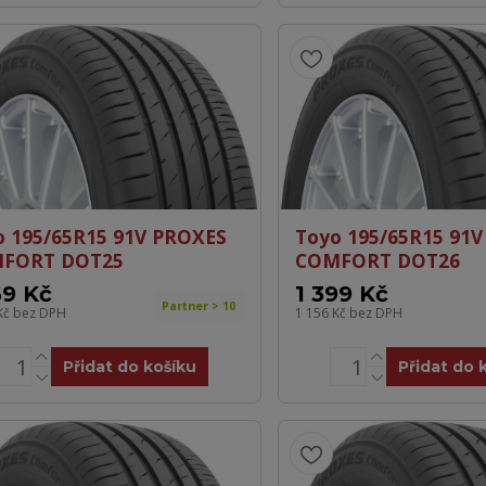
o 195/65R15 91V PROXES
Toyo 195/65R15 91
FORT DOT25
COMFORT DOT26
69 Kč
1 399 Kč
Partner > 10
Kč
bez DPH
1 156 Kč
bez DPH
Přidat do košíku
Přidat do 