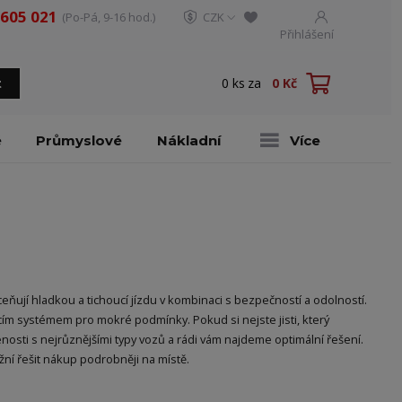
 605 021
(Po-Pá, 9-16 hod.)
CZK
Přihlášení
0
ks
za
0 Kč
t
é
Průmyslové
Nákladní
Více
ňují hladkou a tichoucí jízdu v kombinaci s bezpečností a odolností.
cím systémem pro mokré podmínky. Pokud si nejste jisti, který
nosti s nejrůznějšími typy vozů a rádi vám najdeme optimální řešení.
í řešit nákup podrobněji na místě.