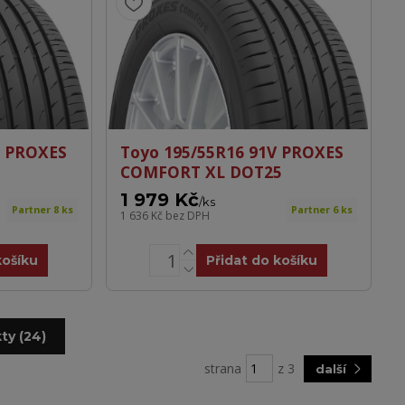
H PROXES
Toyo 195/55R16 91V PROXES
COMFORT XL DOT25
1 979 Kč
/
ks
Partner 8 ks
Partner 6 ks
1 636 Kč
bez DPH
košíku
Přidat do košíku
ty (24)
strana
z 3
další