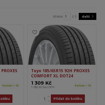
strana
z 3
další
H PROXES
Toyo 185/65R15 92H PROXES
COMFORT XL DOT24
1 309 Kč
Partner > 10
Partner > 10
1 082 Kč
bez DPH
košíku
Přidat do košíku