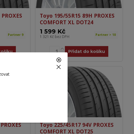
H PROXES
Toyo 195/55R15 89H PROXES
COMFORT XL DOT24
1 599 Kč
Partner 9
Partner > 10
1 321 Kč
bez DPH
košíku
Přidat do košíku
zovat
V PROXES
Toyo 225/45R17 94V PROXES
COMFORT XL DOT25