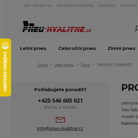
Jak nakupovat
Obchodní podmínky
Kontakty
Ochrana 
Letní pneu
Celoroční pneu
Zimní pneu
Úvod
Letní pneu
Toyo
PROXES COMFORT
PR
Potřebujete poradit?
+420 546 605 021
Letní pn
(Po-Pá, 9-16 hod.)
Tato řad
rozměr č
Nabízíme
info@pneu-kvalitne.cz