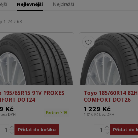
ější
Nejlevnější
Nejdražší
i 1-24 z 63
o 195/65R15 91V PROXES
Toyo 185/60R14 82
FORT DOT24
COMFORT DOT26
59 Kč
1 229 Kč
Partner > 10
č
bez DPH
1 016 Kč
bez DPH
Přidat do košíku
Přidat do 