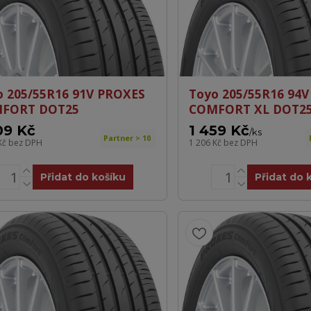
o 205/55R16 91V PROXES
Toyo 205/55R16 94
FORT DOT25
COMFORT XL DOT2
09 Kč
1 459 Kč
/
ks
Partner > 10
Kč
bez DPH
1 206 Kč
bez DPH
Přidat do košíku
Přidat do 