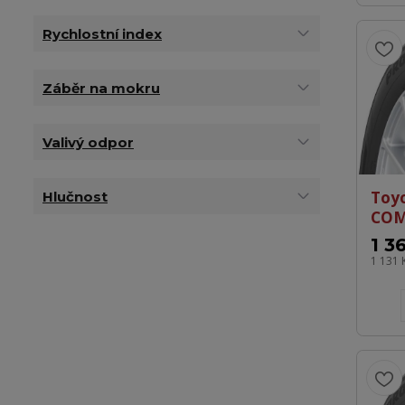
Rychlostní index
Záběr na mokru
Valivý odpor
Toy
Hlučnost
COM
1 3
1 131 