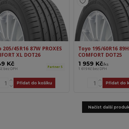
o 205/45R16 87W PROXES
Toyo 195/60R16 89
FORT XL DOT26
COMFORT DOT25
49 Kč
1 959 Kč
/
ks
Partner 5
Kč
bez DPH
1 619 Kč
bez DPH
Přidat do košíku
Přidat do 
Načíst další produk