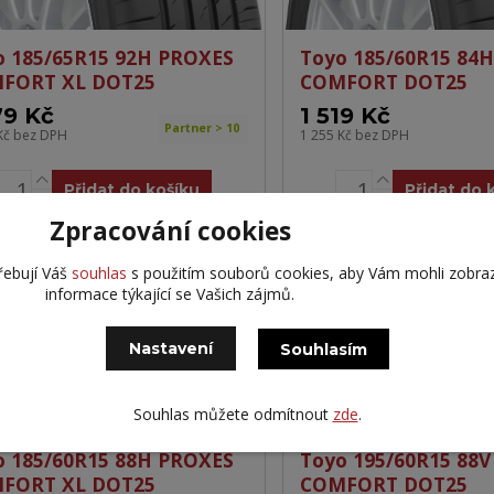
o 185/65R15 92H PROXES
Toyo 185/60R15 84
FORT XL DOT25
COMFORT DOT25
79 Kč
1 519 Kč
Partner > 10
Kč
bez DPH
1 255 Kč
bez DPH
Přidat do košíku
Přidat do 
Zpracování cookies
řebují Váš
souhlas
s použitím souborů cookies, aby Vám mohli zobra
informace týkající se Vašich zájmů.
Nastavení
Souhlasím
Souhlas můžete odmítnout
zde
.
o 185/60R15 88H PROXES
Toyo 195/60R15 88
FORT XL DOT25
COMFORT DOT25