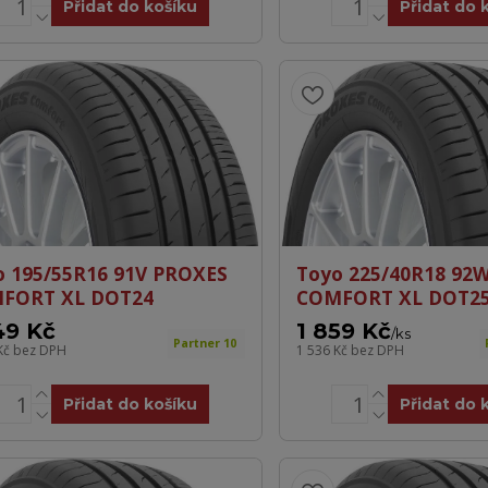
Přidat do košíku
Přidat do 
o 195/55R16 91V PROXES
Toyo 225/40R18 92
FORT XL DOT24
COMFORT XL DOT2
49 Kč
1 859 Kč
/
ks
Partner 10
Kč
bez DPH
1 536 Kč
bez DPH
Přidat do košíku
Přidat do 