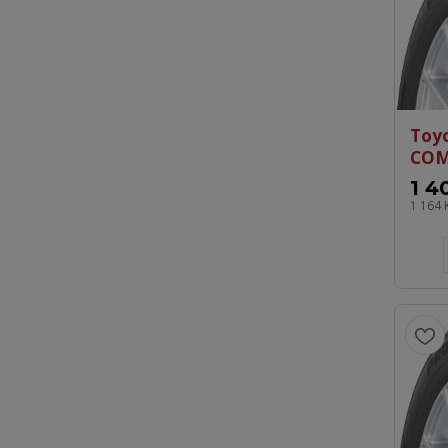
Toy
COM
1 4
1 164 