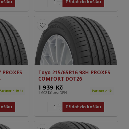
košíku
Přidat do košíku
W PROXES
Toyo 215/65R16 98H PROXES
5
COMFORT DOT26
1 939 Kč
Partner > 10 ks
Partner > 10
1 602 Kč
bez DPH
košíku
Přidat do košíku