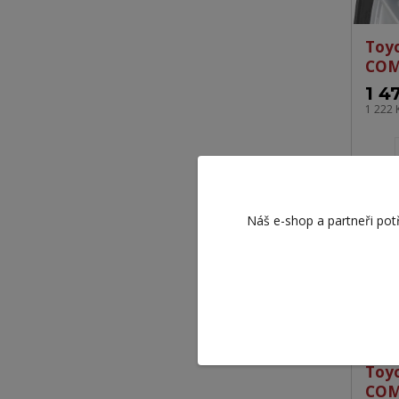
Toy
COM
1 4
1 222 
Náš e-shop a partneři pot
Toy
COM