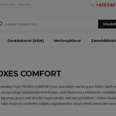
+420 546
soukromí
Novinky
Hleda
Dodávkové (VAN)
Motocyklové
Zemědělsk
OXES COMFORT
eumatiky Toyo PROXES COMFORT jsou speciálně navrženy pro řidiče, kteří oce
a se vyznačuje vylepšeným komfortem, nižší hlučností a efektivním odvádějí
i typ pneu je pro vaši vozidlo nejvhodnější, rádi vám poradíme – máme zkuše
 také možnost osobního odběru objednaného zboží v Brně, který vám umožn