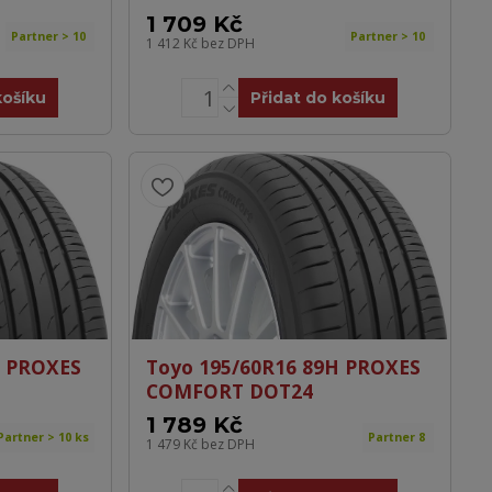
1 709 Kč
Partner > 10
Partner > 10
1 412 Kč
bez DPH
košíku
Přidat do košíku
H PROXES
Toyo 195/60R16 89H PROXES
COMFORT DOT24
1 789 Kč
Partner > 10 ks
Partner 8
1 479 Kč
bez DPH