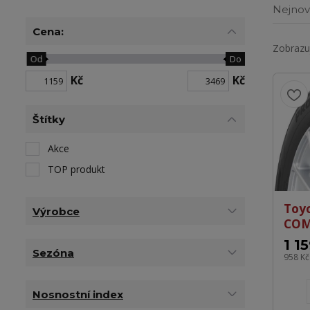
Nejnov
Cena:
Zobrazuj
Od
Do
Kč
Kč
Štítky
Akce
TOP produkt
Toy
Výrobce
COM
1 1
Sezóna
958 K
Nosnostní index