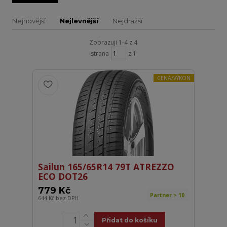
Nejnovější
Nejlevnější
Nejdražší
Zobrazuji 1-4 z 4
strana
z 1
CENA/VÝKON
Sailun 165/65R14 79T ATREZZO
ECO DOT26
779 Kč
Partner > 10
644 Kč
bez DPH
Přidat do košíku