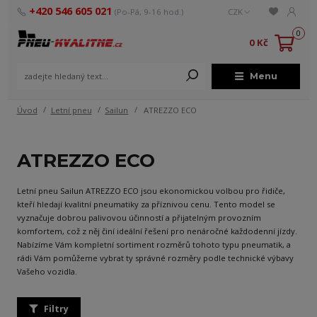
+420 546 605 021
(Po-Pá, 9-16 hod.)
CZK
0
0 Kč
Menu
Úvod
Letní pneu
Sailun
ATREZZO ECO
ATREZZO ECO
Letní pneu Sailun ATREZZO ECO jsou ekonomickou volbou pro řidiče,
kteří hledají kvalitní pneumatiky za příznivou cenu. Tento model se
vyznačuje dobrou palivovou účinností a přijatelným provozním
komfortem, což z něj činí ideální řešení pro nenáročné každodenní jízdy.
Nabízíme Vám kompletní sortiment rozměrů tohoto typu pneumatik, a
rádi Vám pomůžeme vybrat ty správné rozměry podle technické výbavy
Vašeho vozidla.
Filtry