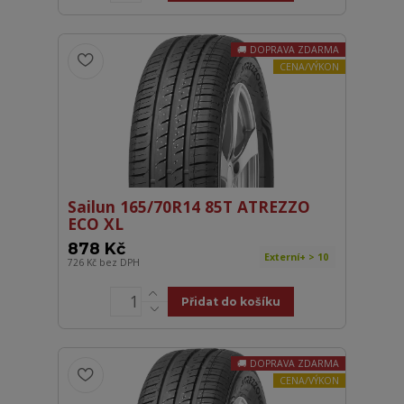
DOPRAVA ZDARMA
CENA/VÝKON
Sailun 165/70R14 85T ATREZZO
ECO XL
878 Kč
Externí+ > 10
726 Kč
bez DPH
Přidat do košíku
DOPRAVA ZDARMA
CENA/VÝKON