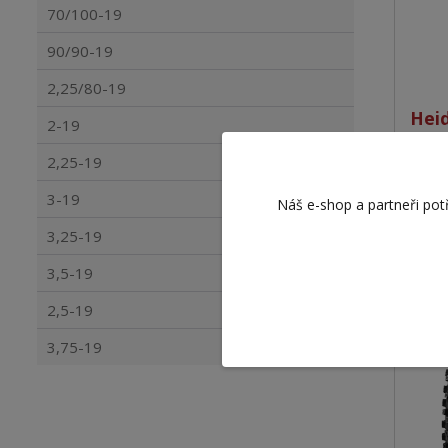
70/100-19
90/90-19
2,25/80-19
Heid
2-19
2,25-19
1 7
1 447 
3-19
Náš e-shop a partneři pot
3,25-19
3,5-19
2,5-19
3,75-19