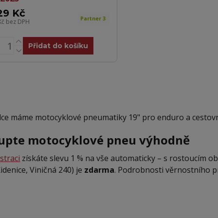
29 Kč
Partner 3
Kč
bez DPH
Přidat do košíku
dce máme motocyklové pneumatiky 19" pro enduro a cestovn
upte motocyklové pneu výhodně
straci
získáte slevu 1 % na vše automaticky – s rostoucím o
idenice, Viničná 240) je
zdarma
. Podrobnosti věrnostního 