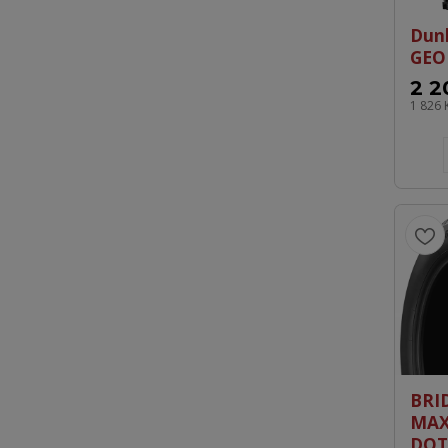
Dun
GEO
2 2
1 826 
BRI
MAX
DOT