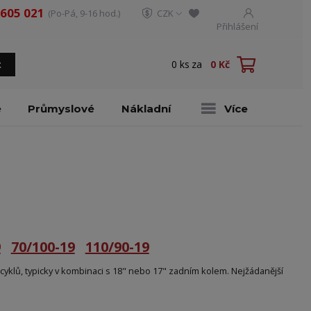
 605 021
(Po-Pá, 9-16 hod.)
CZK
Přihlášení
0
ks
za
0 Kč
t
é
Průmyslové
Nákladní
Více
9
70/100-19
110/90-19
yklů, typicky v kombinaci s 18" nebo 17" zadním kolem. Nejžádanější