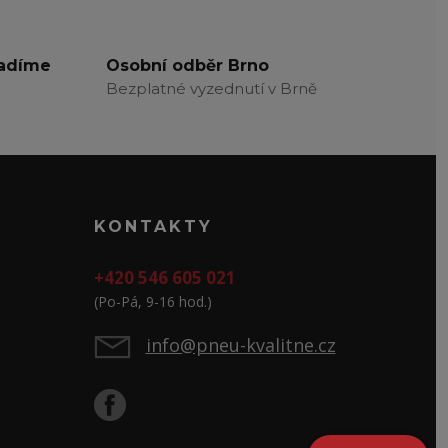
radíme
Osobní odběr Brno
Bezplatné vyzednutí v Brně
KONTAKTY
+420 546 605 021
(Po-Pá, 9-16 hod.)
info@pneu-kvalitne.cz