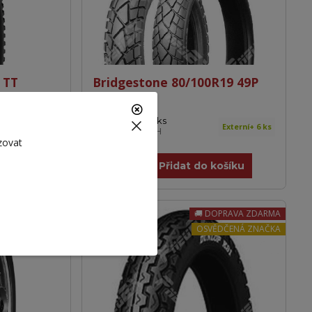
 TT
Bridgestone 80/100R19 49P
TW 201 TT
2 019 Kč
/
ks
Externí > 10
Externí+ 6 ks
1 669 Kč
bez DPH
zovat
košíku
Přidat do košíku
ĚDČENÁ ZNAČKA
DOPRAVA ZDARMA
OSVĚDČENÁ ZNAČKA