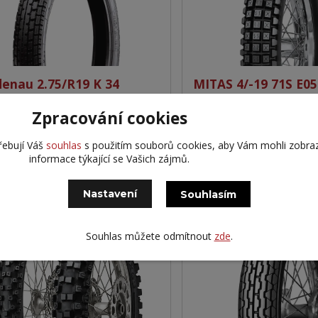
enau 2.75/R19 K 34
MITAS 4/-19 71S E05
Zpracování cookies
51 Kč
1 941 Kč
Externí+ 10
Kč
bez DPH
1 604 Kč
bez DPH
řebují Váš
souhlas
s použitím souborů cookies, aby Vám mohli zobra
informace týkající se Vašich zájmů.
Přidat do košíku
Přidat do 
Nastavení
Souhlasím
DOPRAVA ZDARMA
OSV
OSVĚDČENÁ ZNAČKA
Souhlas můžete odmítnout
zde
.