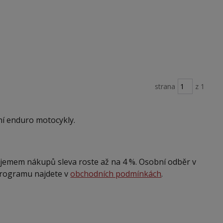
strana
z 1
í enduro motocykly.
bjemem nákupů sleva roste až na 4 %. Osobní odběr v
programu najdete v
obchodních podmínkách
.