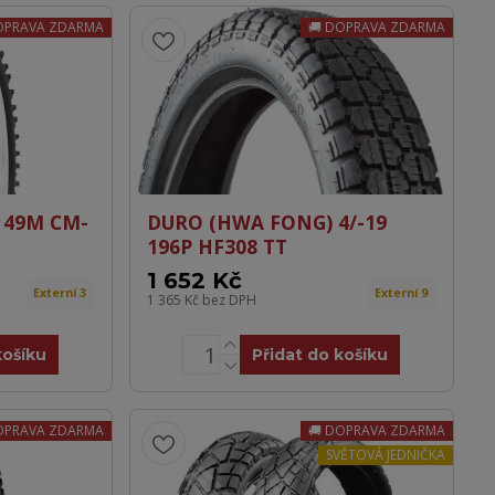
OPRAVA ZDARMA
DOPRAVA ZDARMA
9 49M CM-
DURO (HWA FONG) 4/-19
196P HF308 TT
1 652 Kč
Externí 3
Externí 9
1 365 Kč
bez DPH
košíku
Přidat do košíku
OPRAVA ZDARMA
DOPRAVA ZDARMA
SVĚTOVÁ JEDNIČKA