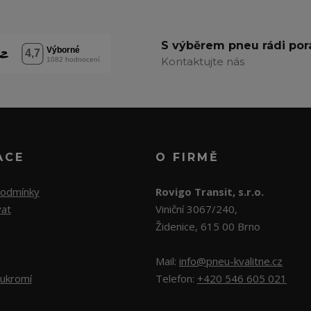
S výběrem pneu rádi po
Kontaktujte nás
ACE
O FIRMĚ
podmínky
Rovigo Transit, s.r.o.
vat
Viniční 3067/240,
Židenice, 615 00 Brno
Mail:
info@pneu-kvalitne.cz
ukromí
Telefon:
+420 546 605 021