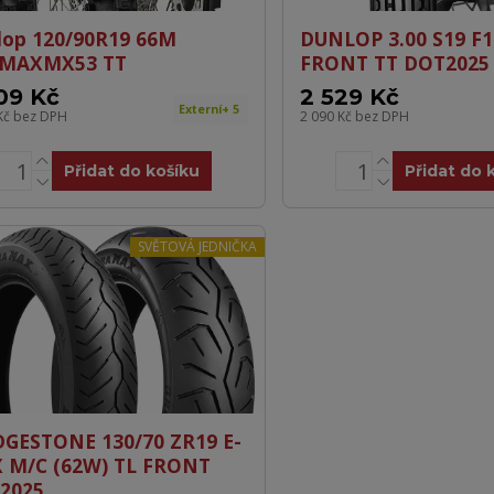
lop 120/90R19 66M
DUNLOP 3.00 S19 F1
MAXMX53 TT
FRONT TT DOT2025
09 Kč
2 529 Kč
Externí+ 5
Kč
bez DPH
2 090 Kč
bez DPH
Přidat do košíku
Přidat do 
SVĚTOVÁ JEDNIČKA
DGESTONE 130/70 ZR19 E-
 M/C (62W) TL FRONT
2025