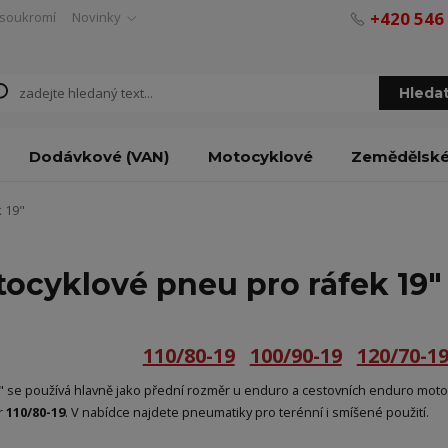
+420 546
soukromí
Novinky
Hleda
Dodávkové (VAN)
Motocyklové
Zemědělsk
 19"
ocyklové pneu pro ráfek 19"
110/80-19
100/90-19
120/70-1
" se používá hlavně jako přední rozměr u enduro a cestovních enduro motoc
r
110/80-19
. V nabídce najdete pneumatiky pro terénní i smíšené použití.