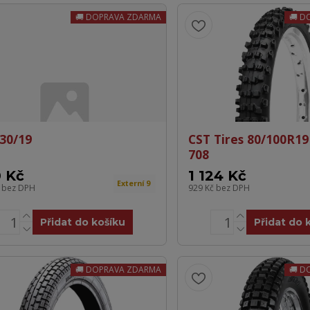
DOPRAVA ZDARMA
D
30/19
CST Tires 80/100R1
708
 Kč
1 124 Kč
Externí 9
č
bez DPH
929 Kč
bez DPH
Přidat do košíku
Přidat do 
DOPRAVA ZDARMA
D