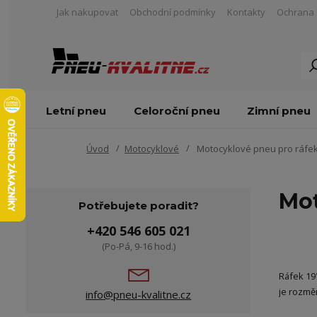
Jak nakupovat
Obchodní podmínky
Kontakty
Ochrana 
Letní pneu
Celoroční pneu
Zimní pneu
Úvod
Motocyklové
Motocyklové pneu pro ráfek
Mot
Potřebujete poradit?
+420 546 605 021
(Po-Pá, 9-16 hod.)
Ráfek 19
je rozmě
info@pneu-kvalitne.cz