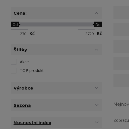
Cena:
Od
Do
Kč
Kč
Štítky
Akce
TOP produkt
Výrobce
Nejnov
Sezóna
Zobrazuj
Nosnostní index