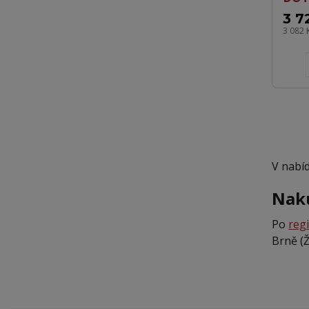
3 7
3 082 
V nabí
Nak
Po
regi
Brně (Ž