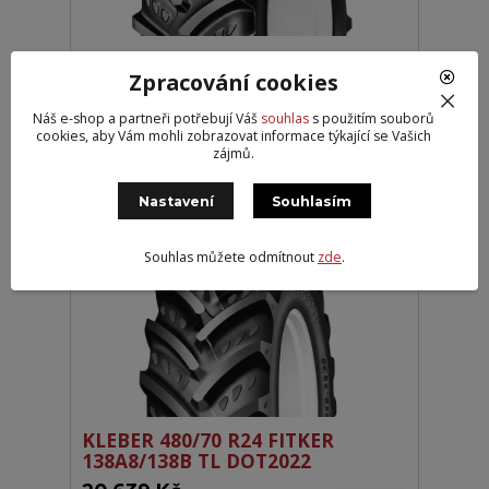
KLEBER 420/85 R28 TRAKER
144A8/141B TL DOT2024
Zpracování cookies
19 969 Kč
Náš e-shop a partneři potřebují Váš
souhlas
s použitím souborů
Partner 4
16 503 Kč
bez DPH
cookies, aby Vám mohli zobrazovat informace týkající se Vašich
zájmů.
Přidat do košíku
Nastavení
Souhlasím
VYRÁBÍ MICHELIN
Souhlas můžete odmítnout
zde
.
KLEBER 480/70 R24 FITKER
138A8/138B TL DOT2022