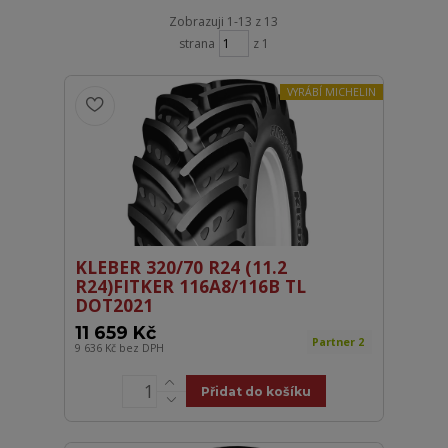
Zobrazuji 1-13 z 13
strana
z 1
VYRÁBÍ MICHELIN
KLEBER 320/70 R24 (11.2
R24)FITKER 116A8/116B TL
DOT2021
11 659 Kč
Partner 2
9 636 Kč
bez DPH
Přidat do košíku