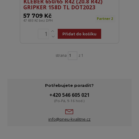
KLEBER 650/65 R42 (20.8 R42)
GRIPKER 158D TL DOT2023
57 709 Kč
Partner 2
47 693 Kč
bez DPH
Přidat do košíku
strana
z 1
Potřebujete poradit?
+420 546 605 021
(Po-Pá, 9-16 hod.)
info@pneu-kvalitne.cz