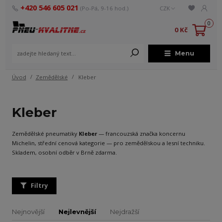
+420 546 605 021
(Po-Pá, 9-16 hod.)
CZK
0
0 Kč
Menu
Úvod
Zemědělské
Kleber
Kleber
Zemědělské pneumatiky
Kleber
— francouzská značka koncernu
Michelin, střední cenová kategorie — pro zemědělskou a lesní techniku.
Skladem, osobní odběr v Brně zdarma.
Filtry
Nejnovější
Nejlevnější
Nejdražší