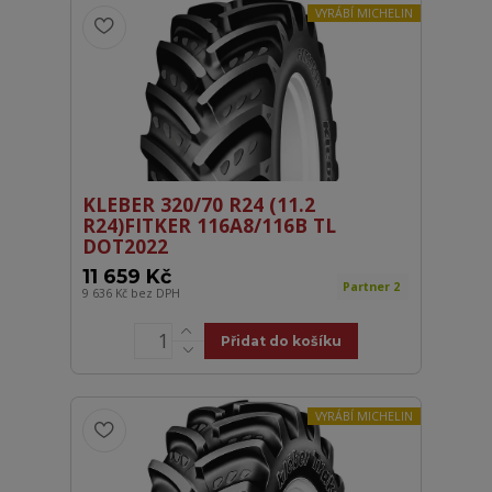
VYRÁBÍ MICHELIN
KLEBER 320/70 R24 (11.2
R24)FITKER 116A8/116B TL
DOT2022
11 659 Kč
Partner 2
9 636 Kč
bez DPH
Přidat do košíku
VYRÁBÍ MICHELIN