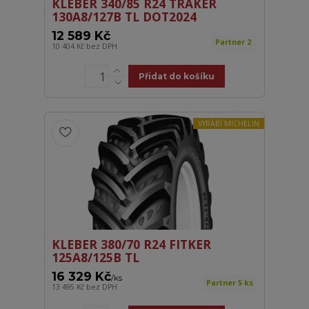
KLEBER 340/85 R24 TRAKER
130A8/127B TL DOT2024
12 589 Kč
Partner 2
10 404 Kč
bez DPH
Přidat do košíku
VYRÁBÍ MICHELIN
KLEBER 380/70 R24 FITKER
125A8/125B TL
16 329 Kč
/
ks
Partner 5 ks
13 495 Kč
bez DPH