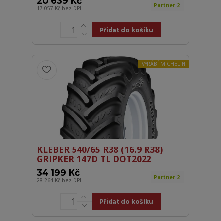
20 639 Kč
Partner 2
17 057 Kč
bez DPH
Přidat do košíku
VYRÁBÍ MICHELIN
KLEBER 540/65 R38 (16.9 R38)
GRIPKER 147D TL DOT2022
34 199 Kč
Partner 2
28 264 Kč
bez DPH
Přidat do košíku