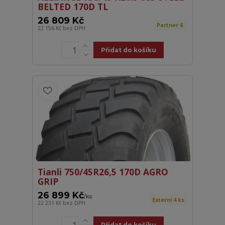
BELTED 170D TL
26 809 Kč
Partner 6
22 156 Kč
bez DPH
Přidat do košíku
Tianli 750/45R26,5 170D AGRO
GRIP
26 899 Kč
/
ks
Externí 4 ks
22 231 Kč
bez DPH
Přidat do košíku