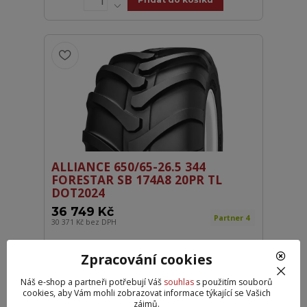
ALLIANCE 650/65-26.5 344
FORESTAR SB 174A8 20PR TL
DOT2024
36 749 Kč
Partner 4
30 371 Kč
bez DPH
Přidat do košíku
Zpracování cookies
Náš e-shop a partneři potřebují Váš
souhlas
s použitím souborů
cookies, aby Vám mohli zobrazovat informace týkající se Vašich
zájmů.