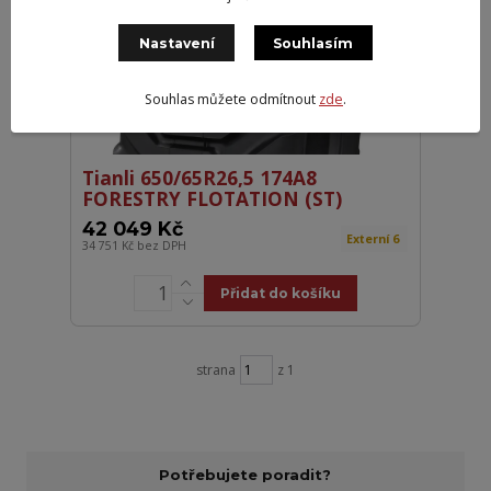
Nastavení
Souhlasím
Souhlas můžete odmítnout
zde
.
Tianli 650/65R26,5 174A8
FORESTRY FLOTATION (ST)
42 049 Kč
Externí 6
34 751 Kč
bez DPH
Přidat do košíku
strana
z 1
Potřebujete poradit?