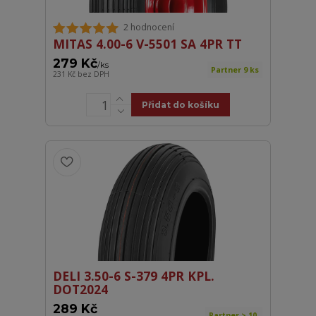
2 hodnocení
MITAS 4.00-6 V-5501 SA 4PR TT
279 Kč
/
ks
Partner 9 ks
231 Kč
bez DPH
Přidat do košíku
DELI 3.50-6 S-379 4PR KPL.
DOT2024
289 Kč
Partner > 10