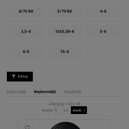
6/75 R6
5/70 R6
4-6
3,5-6
13x5,00-6
5-6
6-6
15-6
Filtry
Nejnovější
Nejlevnější
Nejdražší
Zobrazuji 1-24 z 48
strana
z 2
další