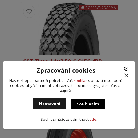
DOPRAVA ZDARMA
CST Tires 4,1x3,50-6 C156 4PR
Zpracování cookies
446 Kč
Externí 4
369 Kč
bez DPH
Náš e-shop a partneři potřebují Váš
souhlas
s použitím souborů
cookies, aby Vám mohli zobrazovat informace týkající se Vašich
Přidat do košíku
zájmů.
Nastavení
Souhlasím
Souhlas můžete odmítnout
zde
.