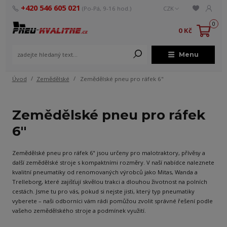
+420 546 605 021
(Po-Pá, 9-16 hod.)
CZK
0
0 Kč
Menu
Úvod
Zemědělské
Zemědělské pneu pro ráfek 6"
Zemědělské pneu pro ráfek
6"
Zemědělské pneu pro ráfek 6" jsou určeny pro malotraktory, přívěsy a
další zemědělské stroje s kompaktními rozměry. V naší nabídce naleznete
kvalitní pneumatiky od renomovaných výrobců jako Mitas, Wanda a
Trelleborg, které zajišťují skvělou trakci a dlouhou životnost na polních
cestách. Jsme tu pro vás, pokud si nejste jisti, který typ pneumatiky
vyberete – naši odborníci vám rádi pomůžou zvolit správné řešení podle
vašeho zemědělského stroje a podmínek využití.