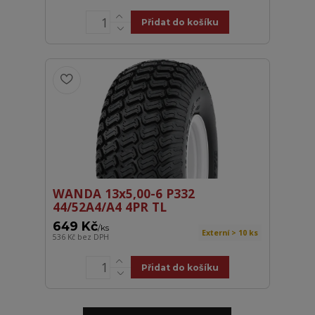
Přidat do košíku
WANDA 13x5,00-6 P332
44/52A4/A4 4PR TL
649 Kč
/
ks
Externí > 10 ks
536 Kč
bez DPH
Přidat do košíku