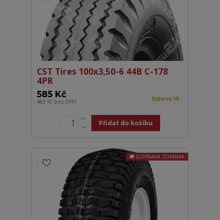
CST Tires 100x3,50-6 44B C-178
4PR
585 Kč
Externí 10
483 Kč
bez DPH
Přidat do košíku
DOPRAVA ZDARMA