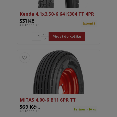
Kenda 4,1x3,50-6 64 K304 TT 4PR
531 Kč
Externí 8
439 Kč
bez DPH
Přidat do košíku
MITAS 4.00-6 B11 6PR TT
569 Kč
/
ks
Partner > 10 ks
470 Kč
bez DPH