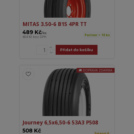
MITAS 3.50-6 B15 4PR TT
489 Kč
/
ks
Partner > 10 ks
404 Kč
bez DPH
Přidat do košíku
DOPRAVA ZDARMA
Journey 6,5x6,50-6 53A3 P508
508 Kč
Externí 6