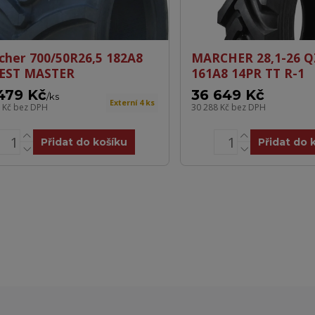
cher 700/50R26,5 182A8
MARCHER 28,1-26 Q
EST MASTER
161A8 14PR TT R-1
479 Kč
36 649 Kč
/
ks
Externí 4 ks
5 Kč
bez DPH
30 288 Kč
bez DPH
Přidat do košíku
Přidat do 