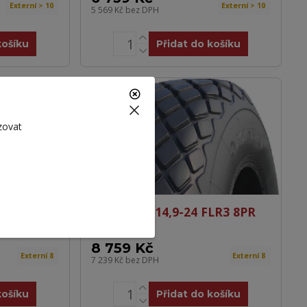
Externí > 10
Externí > 10
5 569 Kč
bez DPH
košíku
Přidat do košíku
zovat
8 QZ-703
MARCHER 14,9-24 FLR3 8PR
TL R-3
8 759 Kč
Externí 8
Externí 8
7 239 Kč
bez DPH
košíku
Přidat do košíku