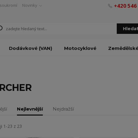
+420 546
soukromí
Novinky
Hleda
Dodávkové (VAN)
Motocyklové
Zemědělsk
RCHER
ější
Nejlevnější
Nejdražší
i 1-23 z 23