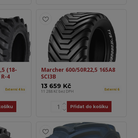
5 (18-
Marcher 600/50R22,5 165A8
 R-4
SCI3B
13 659 Kč
Externí 4 ks
Externí 6
11 288 Kč
bez DPH
košíku
Přidat do košíku