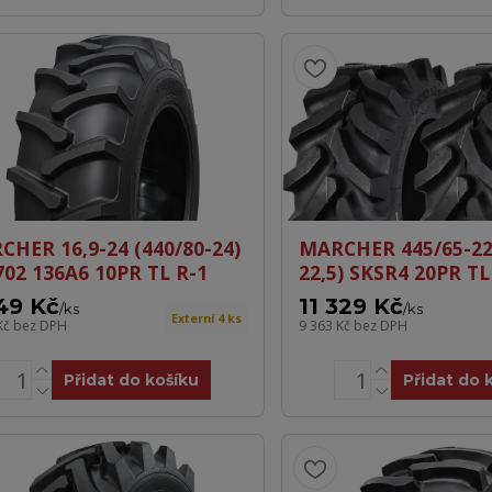
CHER 16,9-24 (440/80-24)
MARCHER 445/65-22,
702 136A6 10PR TL R-1
22,5) SKSR4 20PR TL
49 Kč
11 329 Kč
/
ks
/
ks
Externí 4 ks
Kč
bez DPH
9 363 Kč
bez DPH
Přidat do košíku
Přidat do 