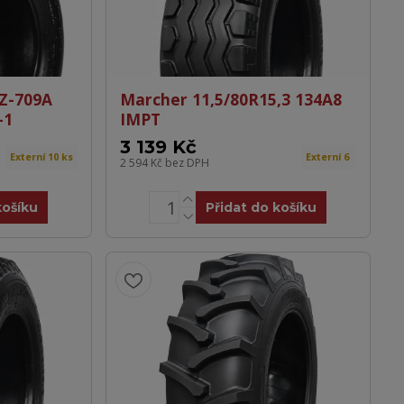
Z-709A
Marcher 11,5/80R15,3 134A8
-1
IMPT
3 139 Kč
Externí 10 ks
Externí 6
2 594 Kč
bez DPH
košíku
Přidat do košíku