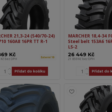
CHER 21,3-24 (540/70-24)
MARCHER 18,4-34 
710 160A8 16PR TT R-1
Steel belt 153A6 16
LS-2
869 Kč
26 449 Kč
Externí 10
8 Kč
bez DPH
21 859 Kč
bez DPH
Přidat do košíku
Přidat do 