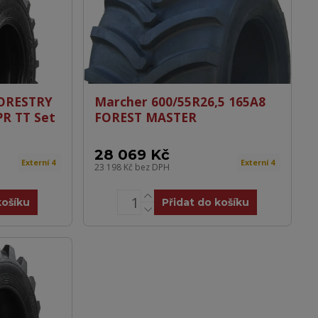
FORESTRY
Marcher 600/55R26,5 165A8
PR TT Set
FOREST MASTER
28 069 Kč
Externí 4
Externí 4
23 198 Kč
bez DPH
košíku
Přidat do košíku