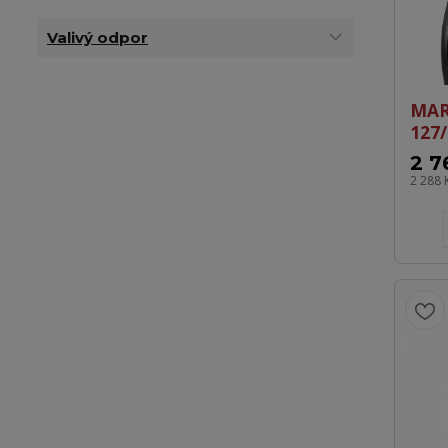
Valivý odpor
MAR
127/
2 7
2 288 