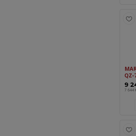
MAR
QZ-
9 2
7 644 