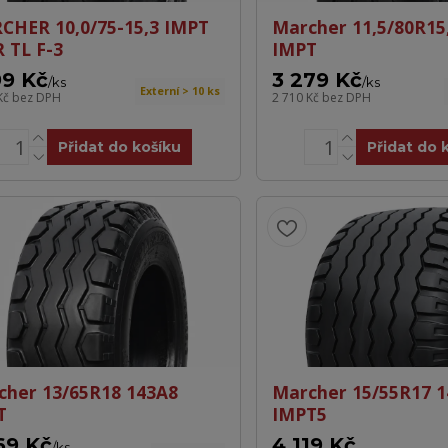
CHER 10,0/75-15,3 IMPT
Marcher 11,5/80R15
 TL F-3
IMPT
99 Kč
3 279 Kč
/
ks
/
ks
Externí > 10 ks
Kč
bez DPH
2 710 Kč
bez DPH
Přidat do košíku
Přidat do 
cher 13/65R18 143A8
Marcher 15/55R17 
T
IMPT5
69 Kč
4 119 Kč
/
ks