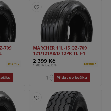
Z-709
MARCHER 11L-15 QZ-709
L
121/121A8/D 12PR TL I-1
2 399 Kč
Externí 7
Externí 7
1 983 Kč
bez DPH
košíku
Přidat do košíku