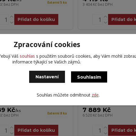
Externí 5 ks
Kč
bez DPH
3 404 Kč
bez DPH
Přidat do košíku
Přidat do 
Zpracování cookies
řebují Váš
souhlas
s použitím souborů cookies, aby Vám mohli zobra
informace týkající se Vašich zájmů.
Nastavení
Souhlasím
cher 400/60R22,5 158D
MARCHER 16,5/70-1
Souhlas můžete odmítnout
zde
.
3A
18PR TT
89 Kč
7 889 Kč
/
ks
Externí 8 ks
Kč
bez DPH
6 520 Kč
bez DPH
Přidat do košíku
Přidat do 