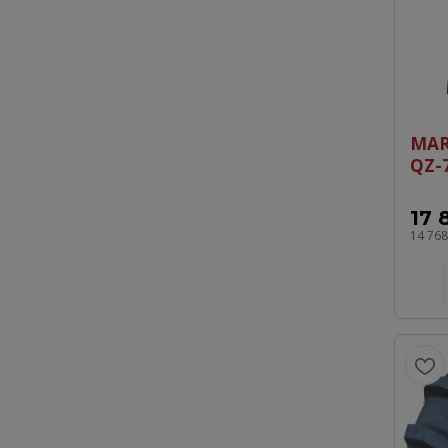
MAR
QZ-
17 
14 76