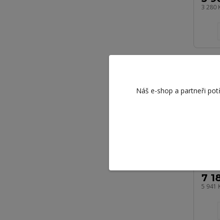
3 280 
Náš e-shop a partneři pot
Mar
SCI
7 1
5 941 