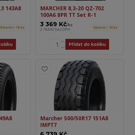
,3 143A8
MARCHER 8,3-20 QZ-702
100A6 8PR TT Set R-1
3 369 Kč
/
ks
Externí > 10 ks
Externí > 10 ks
2 784 Kč
bez DPH
košíku
Přidat do košíku
149A8
Marcher 500/50R17 151A8
IMPT7
6 739 Kč