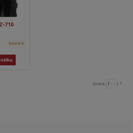
Z-710
Externí 4
košíku
strana
z 1