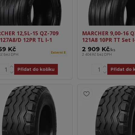
CHER 12,5L-15 QZ-709
MARCHER 9,00-16 Q
127A8/D 12PR TL I-1
121A8 10PR TT Set I
69 Kč
2 909 Kč
/
ks
Externí 8
Kč
bez DPH
2 404 Kč
bez DPH
Přidat do košíku
Přidat do 