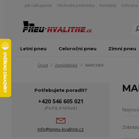
Jak nakupovat
Obchodní podmínky
Kontakty
Ochrana 
Letní pneu
Celoroční pneu
Zimní pneu
Úvod
Zemědělské
MARCHER
MA
Potřebujete poradit?
+420 546 605 021
(Po-Pá, 9-16 hod.)
Nejnov
Zobrazuj
info@pneu-kvalitne.cz