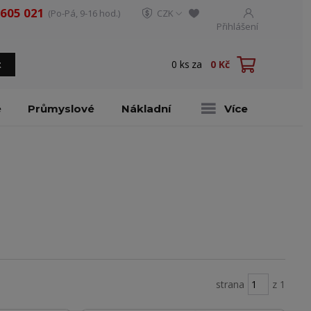
 605 021
(Po-Pá, 9-16 hod.)
CZK
Přihlášení
0
ks
za
0 Kč
t
é
Průmyslové
Nákladní
Více
strana
z 1