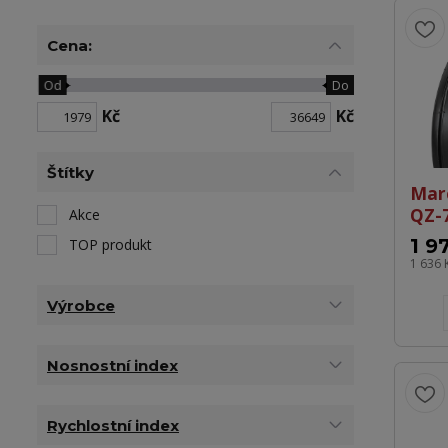
Cena:
Od
Do
Kč
Kč
Štítky
Mar
QZ-
Akce
1 9
TOP produkt
1 636 
Výrobce
Nosnostní index
Rychlostní index