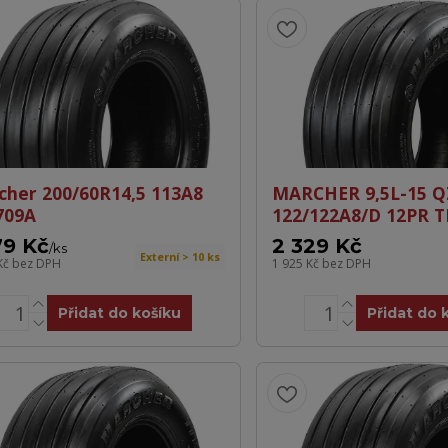
cher 200/60R14,5 113A8
MARCHER 9,5L-15 Q
709A
122/122A8/D 12PR T
79 Kč
2 329 Kč
/
ks
Externí > 10 ks
Kč
bez DPH
1 925 Kč
bez DPH
Přidat do košíku
Přidat do 