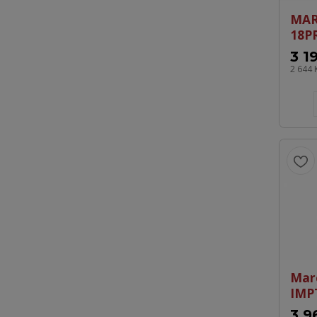
MAR
18PR
3 1
2 644 
Mar
IMP
3 9