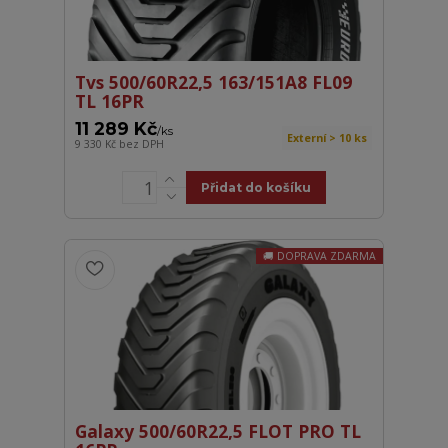
Tvs 500/60R22,5 163/151A8 FL09
TL 16PR
11 289 Kč
/
ks
Externí > 10 ks
9 330 Kč
bez DPH
Přidat do košíku
DOPRAVA ZDARMA
Galaxy 500/60R22,5 FLOT PRO TL