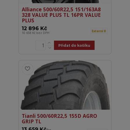
Alliance 500/60R22,5 151/163A8
328 VALUE PLUS TL 16PR VALUE
PLUS
12 896 Kč
Externí 8
10 658 Kč
bez DPH
Přidat do košíku
Tianli 500/60R22,5 155D AGRO
GRIP TL
13 659 Kč
/
ks