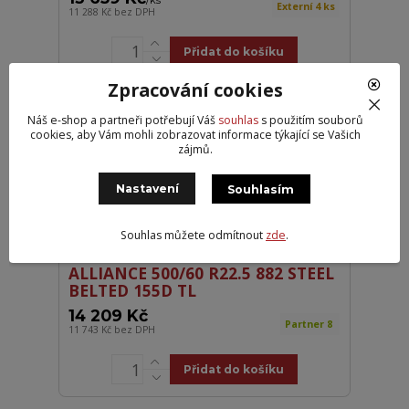
Externí 4 ks
11 288 Kč
bez DPH
Přidat do košíku
Zpracování cookies
Náš e-shop a partneři potřebují Váš
souhlas
s použitím souborů
cookies, aby Vám mohli zobrazovat informace týkající se Vašich
zájmů.
Nastavení
Souhlasím
Souhlas můžete odmítnout
zde
.
ALLIANCE 500/60 R22.5 882 STEEL
BELTED 155D TL
14 209 Kč
Partner 8
11 743 Kč
bez DPH
Přidat do košíku