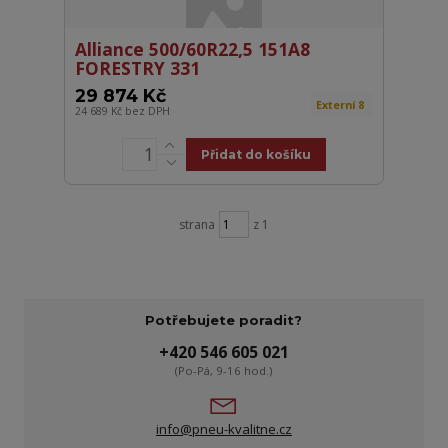
Alliance 500/60R22,5 151A8
FORESTRY 331
29 874 Kč
Externí 8
24 689 Kč
bez DPH
Přidat do košíku
strana
z 1
Potřebujete poradit?
+420 546 605 021
(Po-Pá, 9-16 hod.)
info@pneu-kvalitne.cz