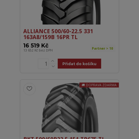
ALLIANCE 500/60-22.5 331
163A8/159B 16PR TL
16 519 Kč
Partner > 10
13 652 Kč
bez DPH
Přidat do košíku
DOPRAVA ZDARMA
BKT 500/60R22,5 151 TR675 TL