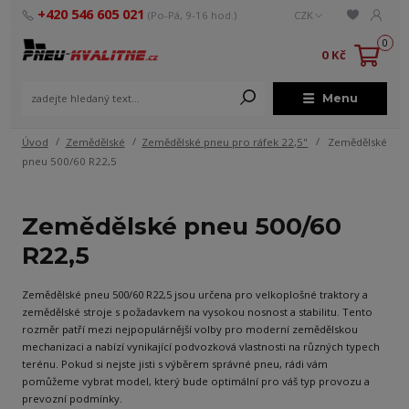
+420 546 605 021
(Po-Pá, 9-16 hod.)
CZK
0
0 Kč
Menu
Úvod
Zemědělské
Zemědělské pneu pro ráfek 22,5"
Zemědělské
pneu 500/60 R22,5
Zemědělské pneu 500/60
R22,5
Zemědělské pneu 500/60 R22,5 jsou určena pro velkoplošné traktory a
zemědělské stroje s požadavkem na vysokou nosnost a stabilitu. Tento
rozměr patří mezi nejpopulárnější volby pro moderní zemědělskou
mechanizaci a nabízí vynikající podvozková vlastnosti na různých typech
terénu. Pokud si nejste jisti s výběrem správné pneu, rádi vám
pomůžeme vybrat model, který bude optimální pro váš typ provozu a
prevozní podmínky.