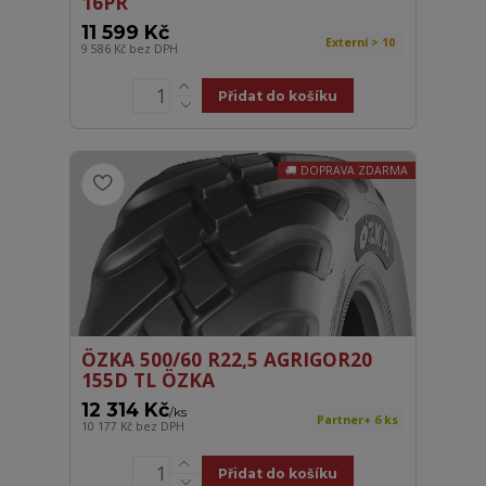
16PR
11 599 Kč
Externí > 10
9 586 Kč
bez DPH
Přidat do košíku
DOPRAVA ZDARMA
ÖZKA 500/60 R22,5 AGRIGOR20
155D TL ÖZKA
12 314 Kč
/
ks
Partner+ 6 ks
10 177 Kč
bez DPH
Přidat do košíku