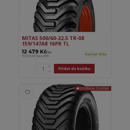
MITAS 500/60-22.5 TR-08
159/147A8 16PR TL
12 479 Kč
/
ks
Partner 10 ks
10 313 Kč
bez DPH
Přidat do košíku
DOPRAVA ZDARMA