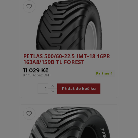
PETLAS 500/60-22.5 IMT-18 16PR
163A8/159B TL FOREST
11 029 Kč
Partner 4
9 115 Kč
bez DPH
Přidat do košíku