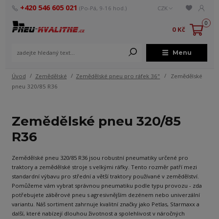
+420 546 605 021
(Po-Pá, 9-16 hod.)
CZK
0
0 Kč
Menu
Úvod
Zemědělské
Zemědělské pneu pro ráfek 36"
Zemědělské
pneu 320/85 R36
Zemědělské pneu 320/85
R36
Zemědělské pneu 320/85 R36 jsou robustní pneumatiky určené pro
traktory a zemědělské stroje s velkými ráfky. Tento rozměr patří mezi
standardní výbavu pro střední a větší traktory používané v zemědělství.
Pomůžeme vám vybrat správnou pneumatiku podle typu provozu - zda
potřebujete záběrové pneu s agresivnějším dezénem nebo univerzální
variantu. Náš sortiment zahrnuje kvalitní značky jako Petlas, Starmaxx a
další, které nabízejí dlouhou životnost a spolehlivost v náročných