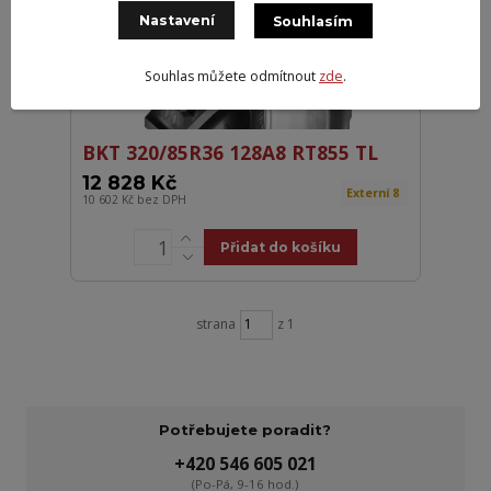
Nastavení
Souhlasím
Souhlas můžete odmítnout
zde
.
BKT 320/85R36 128A8 RT855 TL
12 828 Kč
Externí 8
10 602 Kč
bez DPH
Přidat do košíku
strana
z 1
Potřebujete poradit?
+420 546 605 021
(Po-Pá, 9-16 hod.)