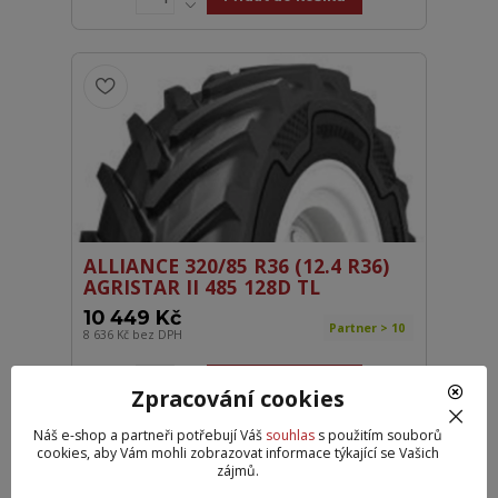
ALLIANCE 320/85 R36 (12.4 R36)
AGRISTAR II 485 128D TL
10 449 Kč
Partner > 10
8 636 Kč
bez DPH
Přidat do košíku
Zpracování cookies
Náš e-shop a partneři potřebují Váš
souhlas
s použitím souborů
cookies, aby Vám mohli zobrazovat informace týkající se Vašich
DOPRAVA ZDARMA
zájmů.