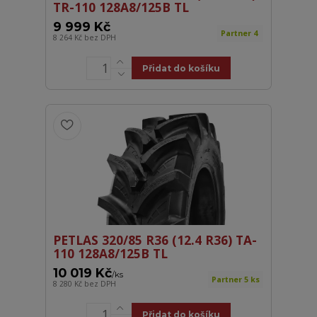
TR-110 128A8/125B TL
9 999 Kč
Partner 4
8 264 Kč
bez DPH
Přidat do košíku
PETLAS 320/85 R36 (12.4 R36) TA-
110 128A8/125B TL
10 019 Kč
/
ks
Partner 5 ks
8 280 Kč
bez DPH
Přidat do košíku