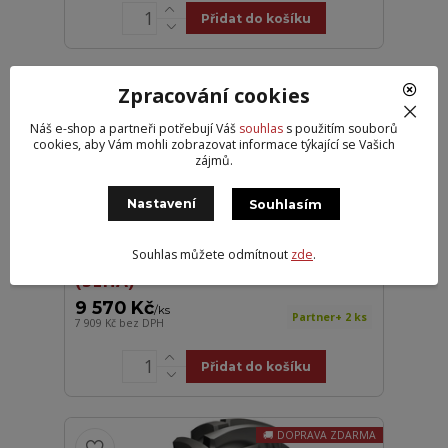
Přidat do košíku
DOPRAVA ZDARMA
Zpracování cookies
Náš e-shop a partneři potřebují Váš
souhlas
s použitím souborů
cookies, aby Vám mohli zobrazovat informace týkající se Vašich
zájmů.
Nastavení
Souhlasím
Souhlas můžete odmítnout
zde
.
ÖZKA 13,6-36 8PR KNK50 TT
(SEHA)
9 570 Kč
/
ks
Partner+ 2 ks
7 909 Kč
bez DPH
Přidat do košíku
DOPRAVA ZDARMA