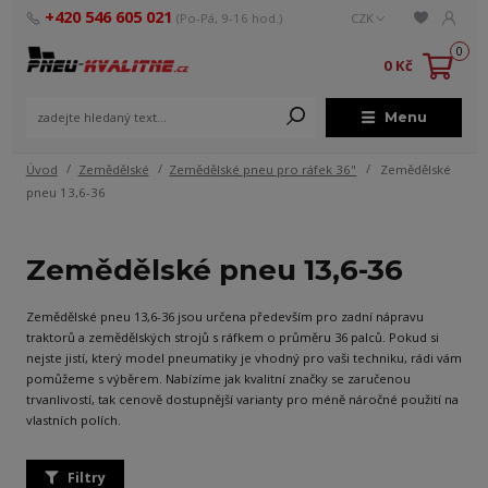
+420 546 605 021
(Po-Pá, 9-16 hod.)
CZK
0
0 Kč
Menu
Úvod
Zemědělské
Zemědělské pneu pro ráfek 36"
Zemědělské
pneu 13,6-36
Zemědělské pneu 13,6-36
Zemědělské pneu 13,6-36 jsou určena především pro zadní nápravu
traktorů a zemědělských strojů s ráfkem o průměru 36 palců. Pokud si
nejste jistí, který model pneumatiky je vhodný pro vaši techniku, rádi vám
pomůžeme s výběrem. Nabízíme jak kvalitní značky se zaručenou
trvanlivostí, tak cenově dostupnější varianty pro méně náročné použití na
vlastních polích.
Filtry