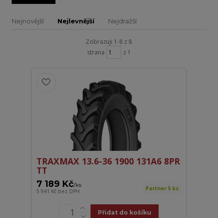
Nejnovější
Nejlevnější
Nejdražší
Zobrazuji 1-8 z 8
strana
z 1
TRAXMAX 13.6-36 1900 131A6 8PR
TT
7 189 Kč
/
ks
Partner 5 ks
5 941 Kč
bez DPH
Přidat do košíku